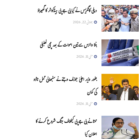
دہلی کانگریس نے کیا بی جے پی ہیڈکواٹر کا گھیراؤ
جولائی 22, 2026
ہنتا وائرس سےتین اموات کے بعد مچی کھلبلی
مئی 11, 2026
بطور وزیر اعلیٰ جوزف وجئے نے سنبھالی تمل ناڈو
کی کمان
مئی 11, 2026
ممتا نے بی جے پی کیخلاف جنگ شروع کرنے کا
اعلان کیا