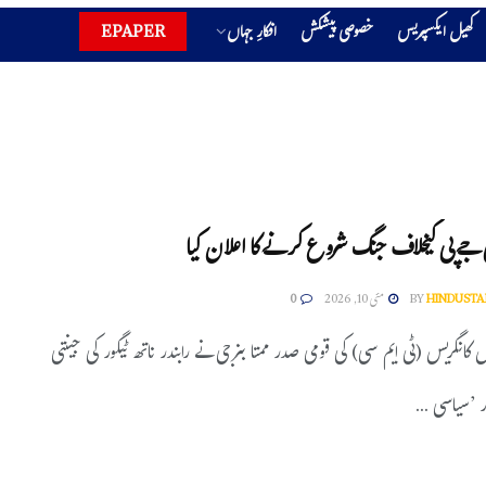
کھیل ایکسپریس
خصوصی پیشکش
افکارِ جہاں
EPAPER
ی جے پی کیخلاف جنگ شروع کرنے کا اعلان کیا
HINDUSTA
BY
مئی 10, 2026
0
مول کانگریس (ٹی ایم سی) کی قومی صدر ممتا بنرجی نے رابندر ناتھ ٹیگور کی جینتی
 ’سیاسی ...