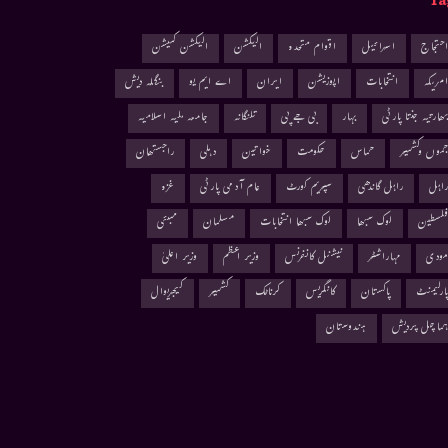
Ta
حتجاج
اسرائیل
اقوام متحدہ
الیکشن
الیکشن کمیشن
مریکہ
انتخابات
اپوزیشن
ایران
اے ایم یو
بنگلہ دیش
ھارتیہ جنتا پارٹی
بہار
بی جے پی
تلنگانہ
جامعہ ملیہ اسلامیہ
موں وکشمیر
حماس
حکومت
خواتین
دہلی
راجستھان
اہل
راہل گاندھی
سپریم کورٹ
عام آدمی پارٹی
غزہ
لسطین
لوک سبھا
لوک سبھا انتخابات
مسلمان
ممبئی
ودی
مہاراشٹر
نیشنل کانفرنس
وزیر اعظم
وزیر اعلیٰ
ارلیمنٹ
پاکستان
کانگریس
کرناٹک
کشمیر
کیجریوال
ماچل پردیش
ہندوستان