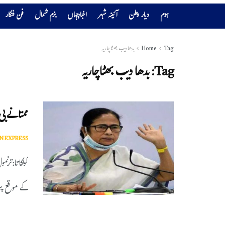
ہوم
دیار وطن
آئینہ شہر
اخبارجہاں
بزم شمال
فن فنکار
Tag
Home
بدھا دیب بھٹاچاریہ
Tag:
بدھا دیب بھٹاچاریہ
ممتا نے ب
N EXPRESS
کولکاتا:ترن
کے موقع پر