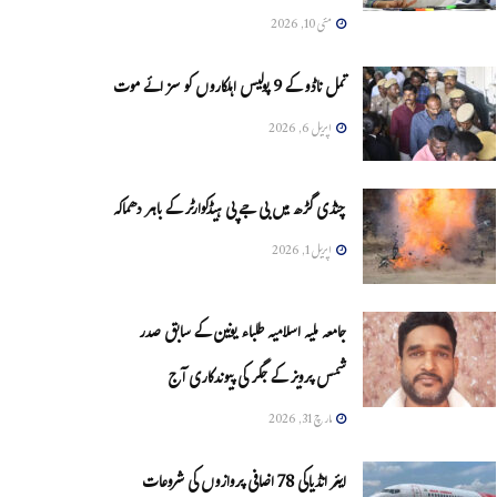
مئی 10, 2026
تمل ناڈو کے 9 پولیس اہلکاروں کو سزائے موت
اپریل 6, 2026
چنڈی گڑھ میں بی جے پی ہیڈکوارٹر کے باہر دھماکہ
اپریل 1, 2026
جامعہ ملیہ اسلامیہ طلباء یونین کے سابق صدر
شمس پرویز کے جگر کی پیوندکاری آج
مارچ 31, 2026
ایئر انڈیاکی 78 اضافی پروازوں کی شروعات