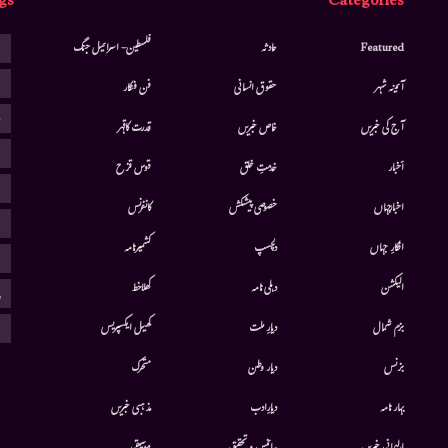
gs
Categories
ا
Featured
حادثہ
فلسطین- اسرائیل جنگ
ا
آئینہ شہر
حقوق انسانی
فن فنکار
ب
آج کی خبریں
خاص خبریں
قدرت کاقہر
ج
أخبار
خدمتِ خلق
قوس قزح
ر
اخبارجہاں
خصوصی پیشکش
کانفرنس
ف
افکارِ جہاں
دلچسپ
کشمیرنامہ
م
الیکشن
دہلی نامہ
کھلاخط
پ
ہ
بزم شمال
دیارِ ملت
کھیل ایکسپریس
بزنس
دیار وطن
متحرك
بہار نامہ
دیارِادب
مذہبی خبریں