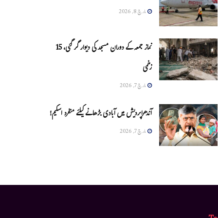
مارچ 8, 2026
نماز جمعہ کے دوران مسجد کی دیوار گر گئی، 15
زخمی
مارچ 7, 2026
آندھراپردیش میں آبادی بڑھانے کیلئے منفرد اسکیم!
مارچ 7, 2026