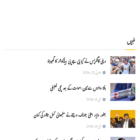
خبریں
دہلی کانگریس نے کیا بی جے پی ہیڈکواٹر کا گھیراؤ
جولائی 22, 2026
ہنتا وائرس سےتین اموات کے بعد مچی کھلبلی
مئی 11, 2026
بطور وزیر اعلیٰ جوزف وجئے نے سنبھالی تمل ناڈو کی کمان
مئی 11, 2026