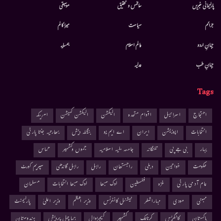
پارلیمانی خبریں
سائنس و تحقیق
موسيقى
جرائم
سیاست
میرا کالم
جہانِ اردو
عالم اسلام
ہمسایہ
جہانِ طب
عدلیہ
Tags
احتجاج
اسرائیل
اقوام متحدہ
الیکشن
الیکشن کمیشن
امریکہ
انتخابات
اپوزیشن
ایران
اے ایم یو
بنگلہ دیش
بھارتیہ جنتا پارٹی
بہار
بی جے پی
تلنگانہ
جامعہ ملیہ اسلامیہ
جموں وکشمیر
حماس
حکومت
خواتین
دہلی
راجستھان
راہل
راہل گاندھی
سپریم کورٹ
عام آدمی پارٹی
غزہ
فلسطین
لوک سبھا
لوک سبھا انتخابات
مسلمان
ممبئی
مودی
مہاراشٹر
نیشنل کانفرنس
وزیر اعظم
وزیر اعلیٰ
پارلیمنٹ
پاکستان
کانگریس
کرناٹک
کشمیر
کیجریوال
ہماچل پردیش
ہندوستان