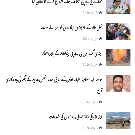
ممتا نے بی جے پی کیخلاف جنگ شروع کرنے کا اعلان کیا
مئی 10, 2026
تمل ناڈو کے 9 پولیس اہلکاروں کو سزائے موت
اپریل 6, 2026
چنڈی گڑھ میں بی جے پی ہیڈکوارٹر کے باہر دھماکہ
اپریل 1, 2026
جامعہ ملیہ اسلامیہ طلباء یونین کے سابق صدر شمس پرویز کے جگر کی پیوندکاری
آج
مارچ 31, 2026
ایئر انڈیاکی 78 اضافی پروازوں کی شروعات
مارچ 8, 2026