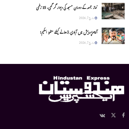
نماز جمعہ کے دوران مسجد کی دیوار گر گئی، 15 زخمی
مارچ 7, 2026
آندھراپردیش میں آبادی بڑھانے کیلئے منفرد اسکیم!
مارچ 7, 2026