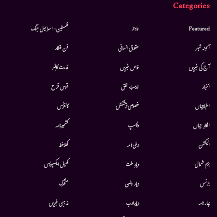
Categories
Featured
حادثہ
فلسطین- اسرائیل جنگ
آئینہ شہر
حقوق انسانی
فن فنکار
آج کی خبریں
خاص خبریں
قدرت کاقہر
أخبار
خدمتِ خلق
قوس قزح
اخبارجہاں
خصوصی پیشکش
کانفرنس
افکارِ جہاں
دلچسپ
کشمیرنامہ
الیکشن
دہلی نامہ
کھلاخط
بزم شمال
دیارِ ملت
کھیل ایکسپریس
بزنس
دیار وطن
متحرك
بہار نامہ
دیارِادب
مذہبی خبریں