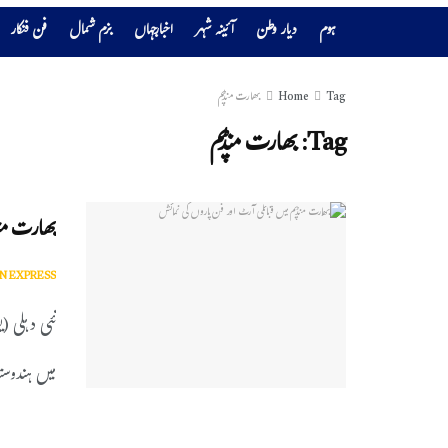
ہوم
دیار وطن
آئینہ شہر
اخبارجہاں
بزم شمال
فن فنکار
Tag
Home
بھارت منڈپم
Tag:
بھارت منڈپم
بھارت منڈ
N EXPRESS
میں ہندوستا