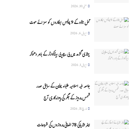
مئی 10, 2026
تمل ناڈو کے 9 پولیس اہلکاروں کو سزائے موت
اپریل 6, 2026
چنڈی گڑھ میں بی جے پی ہیڈکوارٹر کے باہر دھماکہ
اپریل 1, 2026
جامعہ ملیہ اسلامیہ طلباء یونین کے سابق صدر
شمس پرویز کے جگر کی پیوندکاری آج
مارچ 31, 2026
ایئر انڈیاکی 78 اضافی پروازوں کی شروعات