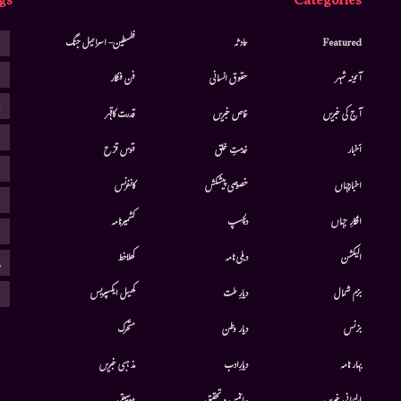
gs
Categories
ا
Featured
حادثہ
فلسطین- اسرائیل جنگ
ا
آئینہ شہر
حقوق انسانی
فن فنکار
ب
آج کی خبریں
خاص خبریں
قدرت کاقہر
ج
أخبار
خدمتِ خلق
قوس قزح
ر
اخبارجہاں
خصوصی پیشکش
کانفرنس
ف
افکارِ جہاں
دلچسپ
کشمیرنامہ
م
الیکشن
دہلی نامہ
کھلاخط
پ
ہ
بزم شمال
دیارِ ملت
کھیل ایکسپریس
بزنس
دیار وطن
متحرك
بہار نامہ
دیارِادب
مذہبی خبریں