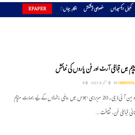
کھیل ایکسپریس
خصوصی پیشکش
افکارِ جہاں
EPAPER
پم میں قبائلی آرٹ اور فن پاروں کی نمائش
HINDUSTA
BY
ستمبر 8, 2023
0
نئی دہلی (یو این آئی) جی۔20 سربراہی اجلاس میں عالمی رہنماؤں کے لیے بھارت منڈپم
نی قبائلی فن، ثقافت ...