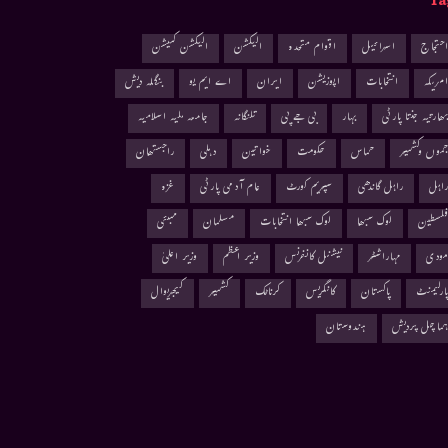
Ta
حتجاج
اسرائیل
اقوام متحدہ
الیکشن
الیکشن کمیشن
مریکہ
انتخابات
اپوزیشن
ایران
اے ایم یو
بنگلہ دیش
ھارتیہ جنتا پارٹی
بہار
بی جے پی
تلنگانہ
جامعہ ملیہ اسلامیہ
موں وکشمیر
حماس
حکومت
خواتین
دہلی
راجستھان
اہل
راہل گاندھی
سپریم کورٹ
عام آدمی پارٹی
غزہ
لسطین
لوک سبھا
لوک سبھا انتخابات
مسلمان
ممبئی
ودی
مہاراشٹر
نیشنل کانفرنس
وزیر اعظم
وزیر اعلیٰ
ارلیمنٹ
پاکستان
کانگریس
کرناٹک
کشمیر
کیجریوال
ماچل پردیش
ہندوستان