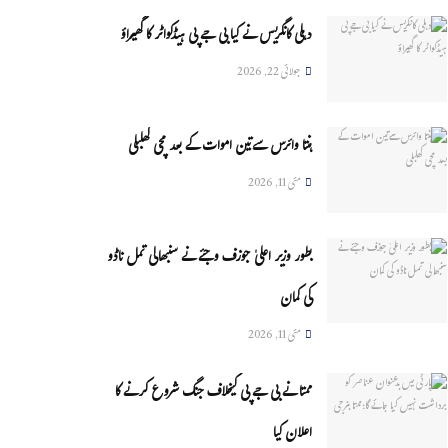
دہلی کانگریس نے کیا بی جے پی ہیڈکواٹر کا گھیراؤ
جولائی 22, 2026
ہنتا وائرس سےتین اموات کے بعد مچی کھلبلی
مئی 11, 2026
بطور وزیر اعلیٰ جوزف وجئے نے سنبھالی تمل ناڈو
کی کمان
مئی 11, 2026
ممتا نے بی جے پی کیخلاف جنگ شروع کرنے کا
اعلان کیا