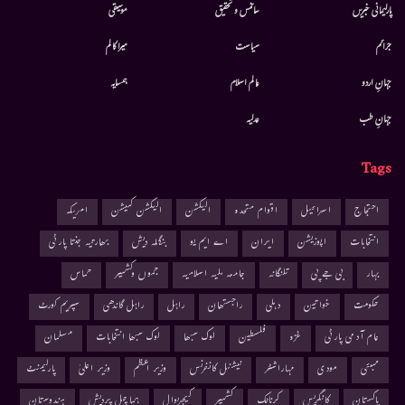
پارلیمانی خبریں
سائنس و تحقیق
موسيقى
جرائم
سیاست
میرا کالم
جہانِ اردو
عالم اسلام
ہمسایہ
جہانِ طب
عدلیہ
Tags
احتجاج
اسرائیل
اقوام متحدہ
الیکشن
الیکشن کمیشن
امریکہ
انتخابات
اپوزیشن
ایران
اے ایم یو
بنگلہ دیش
بھارتیہ جنتا پارٹی
بہار
بی جے پی
تلنگانہ
جامعہ ملیہ اسلامیہ
جموں وکشمیر
حماس
حکومت
خواتین
دہلی
راجستھان
راہل
راہل گاندھی
سپریم کورٹ
عام آدمی پارٹی
غزہ
فلسطین
لوک سبھا
لوک سبھا انتخابات
مسلمان
ممبئی
مودی
مہاراشٹر
نیشنل کانفرنس
وزیر اعظم
وزیر اعلیٰ
پارلیمنٹ
پاکستان
کانگریس
کرناٹک
کشمیر
کیجریوال
ہماچل پردیش
ہندوستان