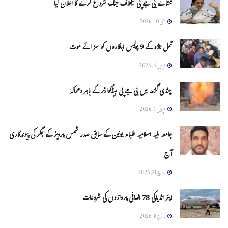
ممتا نے بی جے پی کیخلاف جنگ شروع کرنے کا اعلان کیا
مئی 10, 2026
تمل ناڈو کے 9 پولیس اہلکاروں کو سزائے موت
اپریل 6, 2026
چنڈی گڑھ میں بی جے پی ہیڈکوارٹر کے باہر دھماکہ
اپریل 1, 2026
جامعہ ملیہ اسلامیہ طلباء یونین کے سابق صدر شمس پرویز کے جگر کی پیوندکاری
آج
مارچ 31, 2026
ایئر انڈیاکی 78 اضافی پروازوں کی شروعات
مارچ 8, 2026