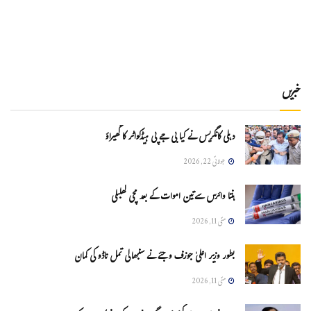
خبریں
دہلی کانگریس نے کیا بی جے پی ہیڈکواٹر کا گھیراؤ
جولائی 22, 2026
ہنتا وائرس سےتین اموات کے بعد مچی کھلبلی
مئی 11, 2026
بطور وزیر اعلیٰ جوزف وجئے نے سنبھالی تمل ناڈو کی کمان
مئی 11, 2026