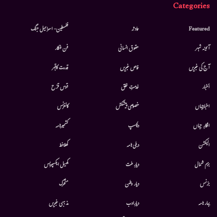
Categories
Featured
حادثہ
فلسطین- اسرائیل جنگ
آئینہ شہر
حقوق انسانی
فن فنکار
آج کی خبریں
خاص خبریں
قدرت کاقہر
أخبار
خدمتِ خلق
قوس قزح
اخبارجہاں
خصوصی پیشکش
کانفرنس
افکارِ جہاں
دلچسپ
کشمیرنامہ
الیکشن
دہلی نامہ
کھلاخط
بزم شمال
دیارِ ملت
کھیل ایکسپریس
بزنس
دیار وطن
متحرك
بہار نامہ
دیارِادب
مذہبی خبریں