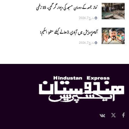
نماز جمعہ کے دوران مسجد کی دیوار گر گئی، 15 زخمی
مارچ 7, 2026
آندھراپردیش میں آبادی بڑھانے کیلئے منفرد اسکیم!
مارچ 7, 2026