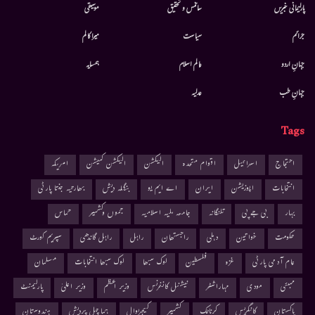
پارلیمانی خبریں
سائنس و تحقیق
موسيقى
جرائم
سیاست
میرا کالم
جہانِ اردو
عالم اسلام
ہمسایہ
جہانِ طب
عدلیہ
Tags
احتجاج
اسرائیل
اقوام متحدہ
الیکشن
الیکشن کمیشن
امریکہ
انتخابات
اپوزیشن
ایران
اے ایم یو
بنگلہ دیش
بھارتیہ جنتا پارٹی
بہار
بی جے پی
تلنگانہ
جامعہ ملیہ اسلامیہ
جموں وکشمیر
حماس
حکومت
خواتین
دہلی
راجستھان
راہل
راہل گاندھی
سپریم کورٹ
عام آدمی پارٹی
غزہ
فلسطین
لوک سبھا
لوک سبھا انتخابات
مسلمان
ممبئی
مودی
مہاراشٹر
نیشنل کانفرنس
وزیر اعظم
وزیر اعلیٰ
پارلیمنٹ
پاکستان
کانگریس
کرناٹک
کشمیر
کیجریوال
ہماچل پردیش
ہندوستان