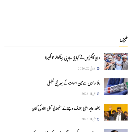
خبریں
دہلی کانگریس نے کیا بی جے پی ہیڈکواٹر کا گھیراؤ
جولائی 22, 2026
ہنتا وائرس سےتین اموات کے بعد مچی کھلبلی
مئی 11, 2026
بطور وزیر اعلیٰ جوزف وجئے نے سنبھالی تمل ناڈو کی کمان
مئی 11, 2026