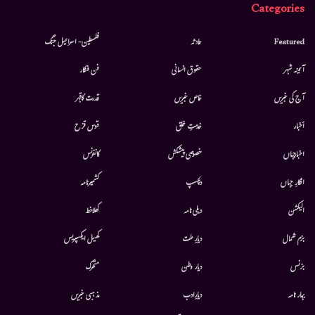
Categories
Featured
حادثہ
فلسطین- اسرائیل جنگ
آئینہ شہر
حقوق انسانی
فن فنکار
آج کی خبریں
خاص خبریں
قدرت کاقہر
أخبار
خدمتِ خلق
قوس قزح
اخبارجہاں
خصوصی پیشکش
کانفرنس
افکارِ جہاں
دلچسپ
کشمیرنامہ
الیکشن
دہلی نامہ
کھلاخط
بزم شمال
دیارِ ملت
کھیل ایکسپریس
بزنس
دیار وطن
متحرك
بہار نامہ
دیارِادب
مذہبی خبریں