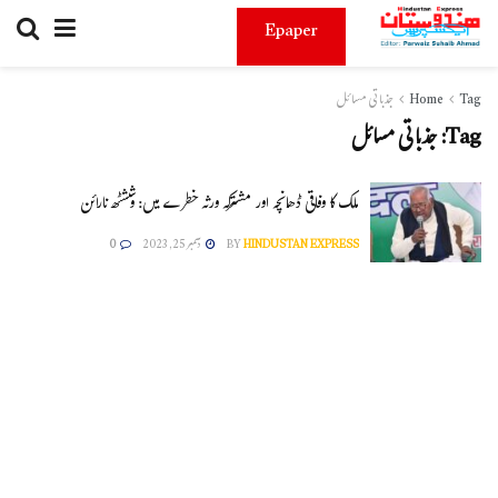
Epaper
Tag
Home
جذباتی مسائل
Tag:
جذباتی مسائل
ملک کا وفاقی ڈھانچہ اور مشترکہ ورثہ خطرے میں: وششٹھ نارائن
HINDUSTAN EXPRESS
BY
دسمبر 25, 2023
0