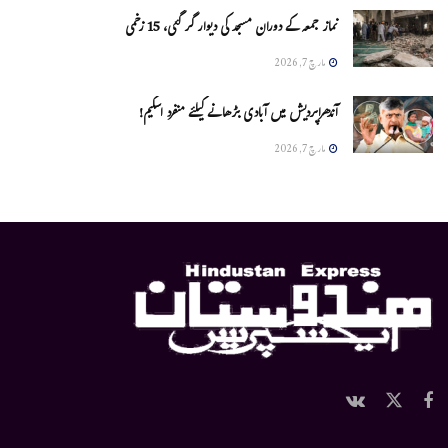
نماز جمعہ کے دوران مسجد کی دیوار گر گئی، 15 زخمی
مارچ 7, 2026
آندھراپردیش میں آبادی بڑھانے کیلئے منفرد اسکیم!
مارچ 7, 2026