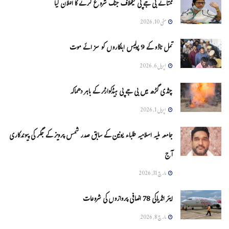
ممتا نے بی جے پی کیخلاف جنگ شروع کرنے کا اعلان کیا
مئی 10, 2026
تمل ناڈو کے 9 پولیس اہلکاروں کو سزائے موت
اپریل 6, 2026
چنڈی گڑھ میں بی جے پی ہیڈکوارٹر کے باہر دھماکہ
اپریل 1, 2026
جامعہ ملیہ اسلامیہ طلباء یونین کے سابق صدر شمس پرویز کے جگر کی پیوندکاری
آج
مارچ 31, 2026
ایئر انڈیاکی 78 اضافی پروازوں کی شروعات
مارچ 8, 2026