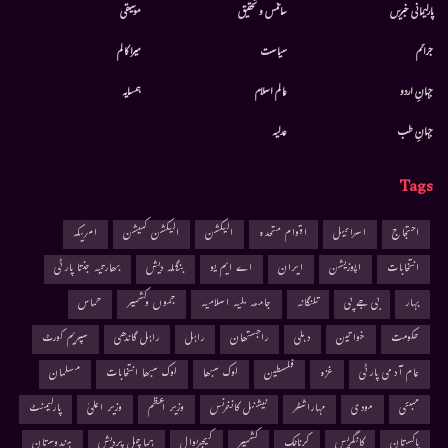
پارلیمانی خبریں
سائنس و تحقیق
موسيقى
جرائم
سیاست
میرا کالم
جہانِ اردو
عالم اسلام
ہمسایہ
جہانِ طب
عدلیہ
Tags
احتجاج
اسرائیل
اقوام متحدہ
الیکشن
الیکشن کمیشن
امریکہ
انتخابات
اپوزیشن
ایران
اے ایم یو
بنگلہ دیش
بھارتیہ جنتا پارٹی
بہار
بی جے پی
تلنگانہ
جامعہ ملیہ اسلامیہ
جموں وکشمیر
حماس
حکومت
خواتین
دہلی
راجستھان
راہل
راہل گاندھی
سپریم کورٹ
عام آدمی پارٹی
غزہ
فلسطین
لوک سبھا
لوک سبھا انتخابات
مسلمان
ممبئی
مودی
مہاراشٹر
نیشنل کانفرنس
وزیر اعظم
وزیر اعلیٰ
پارلیمنٹ
پاکستان
کانگریس
کرناٹک
کشمیر
کیجریوال
ہماچل پردیش
ہندوستان