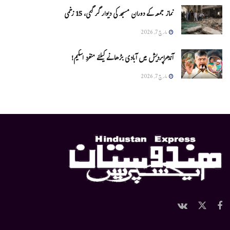
نماز جمعہ کے دوران مسجد کی دیوار گر گئی، 15 زخمی
مارچ 7, 2026
آندھراپردیش میں آبادی بڑھانے کیلئے منفرد اسکیم!
مارچ 7, 2026