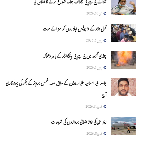
ممتا نے بی جے پی کیخلاف جنگ شروع کرنے کا اعلان کیا
مئی 10, 2026
تمل ناڈو کے 9 پولیس اہلکاروں کو سزائے موت
اپریل 6, 2026
چنڈی گڑھ میں بی جے پی ہیڈکوارٹر کے باہر دھماکہ
اپریل 1, 2026
جامعہ ملیہ اسلامیہ طلباء یونین کے سابق صدر شمس پرویز کے جگر کی پیوندکاری
آج
مارچ 31, 2026
ایئر انڈیاکی 78 اضافی پروازوں کی شروعات
مارچ 8, 2026