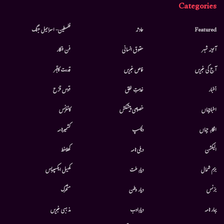
Categories
Featured
حادثہ
فلسطین- اسرائیل جنگ
آئینہ شہر
حقوق انسانی
فن فنکار
آج کی خبریں
خاص خبریں
قدرت کاقہر
أخبار
خدمتِ خلق
قوس قزح
اخبارجہاں
خصوصی پیشکش
کانفرنس
افکارِ جہاں
دلچسپ
کشمیرنامہ
الیکشن
دہلی نامہ
کھلاخط
بزم شمال
دیارِ ملت
کھیل ایکسپریس
بزنس
دیار وطن
متحرك
بہار نامہ
دیارِادب
مذہبی خبریں