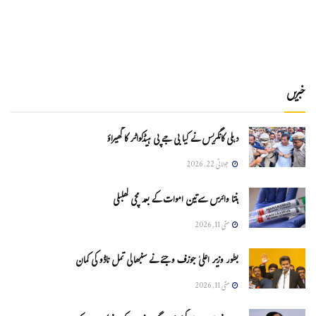
خبریں
دہلی کانگریس نے کیا بی جے پی ہیڈکواٹر کا گھیراؤ
جولائی 22, 2026
ہنتا وائرس سےتین اموات کے بعد مچی کھلبلی
مئی 11, 2026
بطور وزیر اعلیٰ جوزف وجئے نے سنبھالی تمل ناڈو کی کمان
مئی 11, 2026