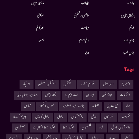
بہار نامہ
دیارِادب
مذہبی خبریں
پارلیمانی خبریں
سائنس و تحقیق
موسيقى
جرائم
سیاست
میرا کالم
جہانِ اردو
عالم اسلام
ہمسایہ
جہانِ طب
عدلیہ
Tags
احتجاج
اسرائیل
اقوام متحدہ
الیکشن
الیکشن کمیشن
امریکہ
انتخابات
اپوزیشن
ایران
اے ایم یو
بنگلہ دیش
بھارتیہ جنتا پارٹی
بہار
بی جے پی
تلنگانہ
جامعہ ملیہ اسلامیہ
جموں وکشمیر
حماس
حکومت
خواتین
دہلی
راجستھان
راہل
راہل گاندھی
سپریم کورٹ
عام آدمی پارٹی
غزہ
فلسطین
لوک سبھا
لوک سبھا انتخابات
مسلمان
ممبئی
مودی
مہاراشٹر
نیشنل کانفرنس
وزیر اعظم
وزیر اعلیٰ
پارلیمنٹ