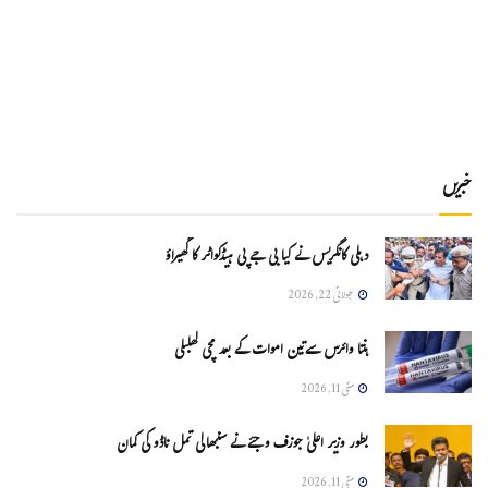
خبریں
دہلی کانگریس نے کیا بی جے پی ہیڈکواٹر کا گھیراؤ
جولائی 22, 2026
ہنتا وائرس سےتین اموات کے بعد مچی کھلبلی
مئی 11, 2026
بطور وزیر اعلیٰ جوزف وجئے نے سنبھالی تمل ناڈو کی کمان
مئی 11, 2026