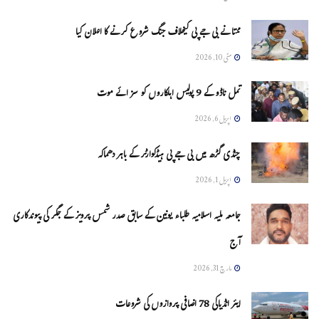
ممتا نے بی جے پی کیخلاف جنگ شروع کرنے کا اعلان کیا
مئی 10, 2026
تمل ناڈو کے 9 پولیس اہلکاروں کو سزائے موت
اپریل 6, 2026
چنڈی گڑھ میں بی جے پی ہیڈکوارٹر کے باہر دھماکہ
اپریل 1, 2026
جامعہ ملیہ اسلامیہ طلباء یونین کے سابق صدر شمس پرویز کے جگر کی پیوندکاری
آج
مارچ 31, 2026
ایئر انڈیاکی 78 اضافی پروازوں کی شروعات