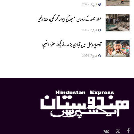
مارچ 8, 2026
نماز جمعہ کے دوران مسجد کی دیوار گر گئی، 15 زخمی
مارچ 7, 2026
آندھراپردیش میں آبادی بڑھانے کیلئے منفرد اسکیم!
مارچ 7, 2026