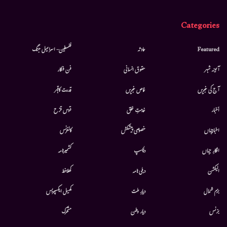
Categories
Featured
حادثہ
فلسطین- اسرائیل جنگ
آئینہ شہر
حقوق انسانی
فن فنکار
آج کی خبریں
خاص خبریں
قدرت کاقہر
أخبار
خدمتِ خلق
قوس قزح
اخبارجہاں
خصوصی پیشکش
کانفرنس
افکارِ جہاں
دلچسپ
کشمیرنامہ
الیکشن
دہلی نامہ
کھلاخط
بزم شمال
دیارِ ملت
کھیل ایکسپریس
بزنس
دیار وطن
متحرك