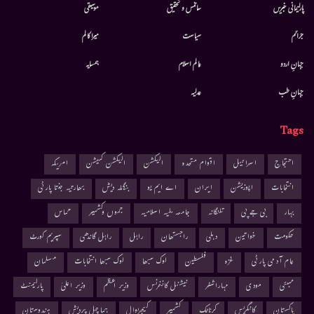
پارلیمانی خبریں
سائنس و تحقیق
موسيقى
جرائم
سیاست
میرا کالم
جہانِ اردو
عالم اسلام
ہمسایہ
جہانِ طب
عدلیہ
Tags
احتجاج
اسرائیل
اقوام متحدہ
الیکشن
الیکشن کمیشن
امریکہ
انتخابات
اپوزیشن
ایران
اے ایم یو
بنگلہ دیش
بھارتیہ جنتا پارٹی
بہار
بی جے پی
تلنگانہ
جامعہ ملیہ اسلامیہ
جموں وکشمیر
حماس
حکومت
خواتین
دہلی
راجستھان
راہل
راہل گاندھی
سپریم کورٹ
عام آدمی پارٹی
غزہ
فلسطین
لوک سبھا
لوک سبھا انتخابات
مسلمان
ممبئی
مودی
مہاراشٹر
نیشنل کانفرنس
وزیر اعظم
وزیر اعلیٰ
پارلیمنٹ
پاکستان
کانگریس
کرناٹک
کشمیر
کیجریوال
ہماچل پردیش
ہندوستان