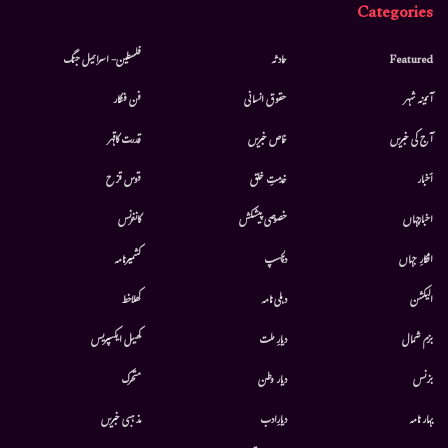
Categories
Featured
حادثہ
فلسطین- اسرائیل جنگ
آئینہ شہر
حقوق انسانی
فن فنکار
آج کی خبریں
خاص خبریں
قدرت کاقہر
أخبار
خدمتِ خلق
قوس قزح
اخبارجہاں
خصوصی پیشکش
کانفرنس
افکارِ جہاں
دلچسپ
کشمیرنامہ
الیکشن
دہلی نامہ
کھلاخط
بزم شمال
دیارِ ملت
کھیل ایکسپریس
بزنس
دیار وطن
متحرك
بہار نامہ
دیارِادب
مذہبی خبریں