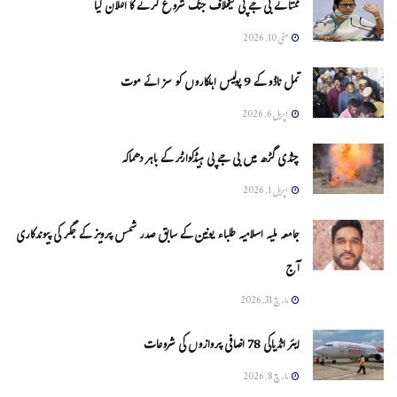
ممتا نے بی جے پی کیخلاف جنگ شروع کرنے کا اعلان کیا
مئی 10, 2026
تمل ناڈو کے 9 پولیس اہلکاروں کو سزائے موت
اپریل 6, 2026
چنڈی گڑھ میں بی جے پی ہیڈکوارٹر کے باہر دھماکہ
اپریل 1, 2026
جامعہ ملیہ اسلامیہ طلباء یونین کے سابق صدر شمس پرویز کے جگر کی پیوندکاری
آج
مارچ 31, 2026
ایئر انڈیاکی 78 اضافی پروازوں کی شروعات
مارچ 8, 2026