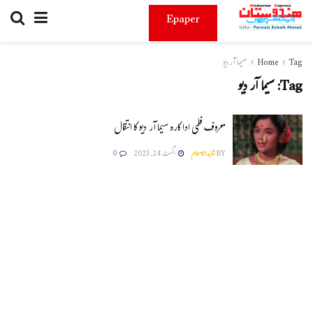
Epaper
Tag
Home
سیما آر دیو
Tag:
سیما آر دیو
معروف فلمی اداکارہ سیما آر دیو کا انتقال
BY
شاہدالاسلام
اگست 24, 2023
0