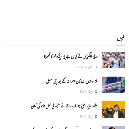
خبریں
دہلی کانگریس نے کیا بی جے پی ہیڈکواٹر کا گھیراؤ
جولائی 22, 2026
ہنتا وائرس سےتین اموات کے بعد مچی کھلبلی
مئی 11, 2026
بطور وزیر اعلیٰ جوزف وجئے نے سنبھالی تمل ناڈو کی کمان
مئی 11, 2026