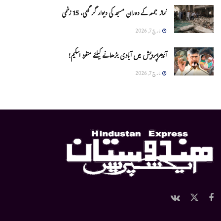
نماز جمعہ کے دوران مسجد کی دیوار گر گئی، 15 زخمی
مارچ 7, 2026
آندھراپردیش میں آبادی بڑھانے کیلئے منفرد اسکیم!
مارچ 7, 2026