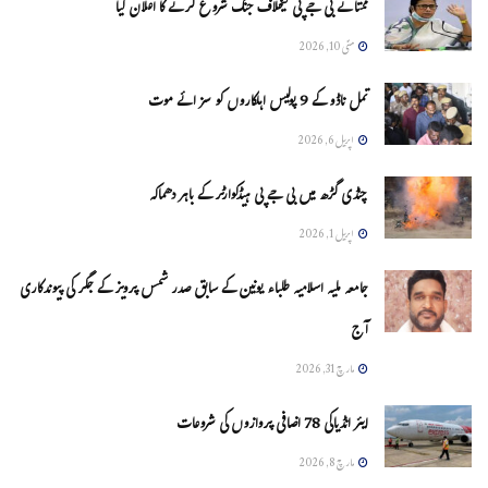
ممتا نے بی جے پی کیخلاف جنگ شروع کرنے کا اعلان کیا
مئی 10, 2026
تمل ناڈو کے 9 پولیس اہلکاروں کو سزائے موت
اپریل 6, 2026
چنڈی گڑھ میں بی جے پی ہیڈکوارٹر کے باہر دھماکہ
اپریل 1, 2026
جامعہ ملیہ اسلامیہ طلباء یونین کے سابق صدر شمس پرویز کے جگر کی پیوندکاری
آج
مارچ 31, 2026
ایئر انڈیاکی 78 اضافی پروازوں کی شروعات
مارچ 8, 2026