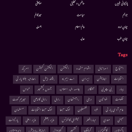
پارلیمانی خبریں
سائنس و تحقیق
موسيقى
جرائم
سیاست
میرا کالم
جہانِ اردو
عالم اسلام
ہمسایہ
جہانِ طب
عدلیہ
Tags
احتجاج
اسرائیل
اقوام متحدہ
الیکشن
الیکشن کمیشن
امریکہ
انتخابات
اپوزیشن
ایران
اے ایم یو
بنگلہ دیش
بھارتیہ جنتا پارٹی
بہار
بی جے پی
تلنگانہ
جامعہ ملیہ اسلامیہ
جموں وکشمیر
حماس
حکومت
خواتین
دہلی
راجستھان
راہل
راہل گاندھی
سپریم کورٹ
عام آدمی پارٹی
غزہ
فلسطین
لوک سبھا
لوک سبھا انتخابات
مسلمان
ممبئی
مودی
مہاراشٹر
نیشنل کانفرنس
وزیر اعظم
وزیر اعلیٰ
پارلیمنٹ
پاکستان
کانگریس
کرناٹک
کشمیر
کیجریوال
ہماچل پردیش
ہندوستان