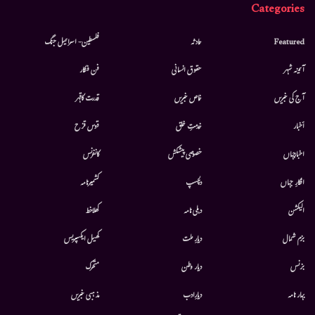
Categories
Featured
حادثہ
فلسطین- اسرائیل جنگ
آئینہ شہر
حقوق انسانی
فن فنکار
آج کی خبریں
خاص خبریں
قدرت کاقہر
أخبار
خدمتِ خلق
قوس قزح
اخبارجہاں
خصوصی پیشکش
کانفرنس
افکارِ جہاں
دلچسپ
کشمیرنامہ
الیکشن
دہلی نامہ
کھلاخط
بزم شمال
دیارِ ملت
کھیل ایکسپریس
بزنس
دیار وطن
متحرك
بہار نامہ
دیارِادب
مذہبی خبریں