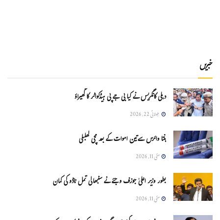
خبریں
دہلی کانگریس نے کیا بی جے پی ہیڈکواٹر کا گھیراؤ
جولائی 22, 2026
ہنتا وائرس سےتین اموات کے بعد مچی کھلبلی
مئی 11, 2026
بطور وزیر اعلیٰ جوزف وجئے نے سنبھالی تمل ناڈو کی کمان
مئی 11, 2026