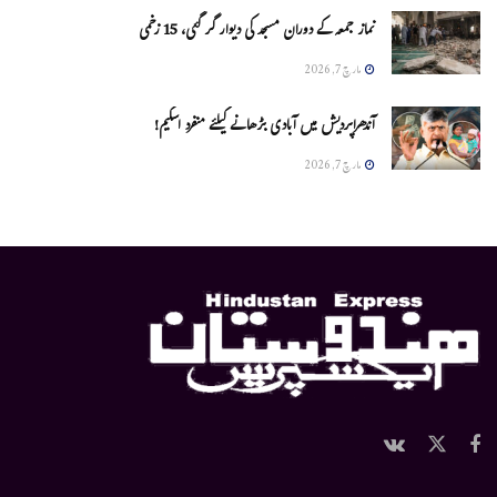
نماز جمعہ کے دوران مسجد کی دیوار گر گئی، 15 زخمی
مارچ 7, 2026
آندھراپردیش میں آبادی بڑھانے کیلئے منفرد اسکیم!
مارچ 7, 2026