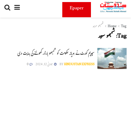
Epaper
Tag
Home
شمبھو سرحد
Tag:
شمبھو سرحد
سپریم کورٹ نے ہریانہ حکومت کو شمبھو بارڈر کھولنے کی ہدایت دی
HINDUSTAN EXPRESS
BY
جولائی 12, 2024
0