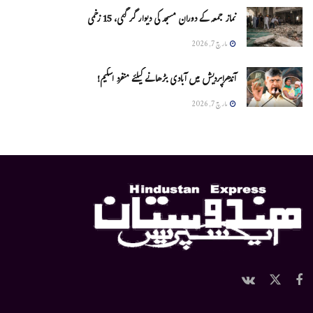
نماز جمعہ کے دوران مسجد کی دیوار گر گئی، 15 زخمی
مارچ 7, 2026
آندھراپردیش میں آبادی بڑھانے کیلئے منفرد اسکیم!
مارچ 7, 2026