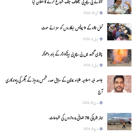
ممتا نے بی جے پی کیخلاف جنگ شروع کرنے کا اعلان کیا
مئی 10, 2026
تمل ناڈو کے 9 پولیس اہلکاروں کو سزائے موت
اپریل 6, 2026
چنڈی گڑھ میں بی جے پی ہیڈکوارٹر کے باہر دھماکہ
اپریل 1, 2026
جامعہ ملیہ اسلامیہ طلباء یونین کے سابق صدر شمس پرویز کے جگر کی پیوندکاری
آج
مارچ 31, 2026
ایئر انڈیاکی 78 اضافی پروازوں کی شروعات
مارچ 8, 2026