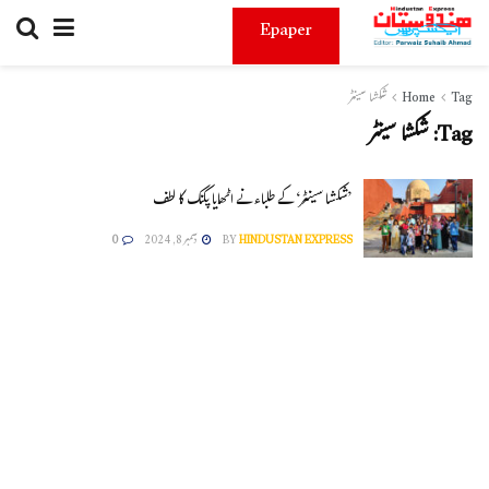
Epaper
Tag
Home
شکشا سینٹر
Tag:
شکشا سینٹر
’شکشا سینٹر‘ کے طلباء نے اٹھایا پکنک کا لطف
HINDUSTAN EXPRESS
BY
دسمبر 8, 2024
0