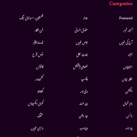
Categories
Featured
حادثہ
فلسطین- اسرائیل جنگ
آئینہ شہر
حقوق انسانی
فن فنکار
آج کی خبریں
خاص خبریں
قدرت کاقہر
أخبار
خدمتِ خلق
قوس قزح
اخبارجہاں
خصوصی پیشکش
کانفرنس
افکارِ جہاں
دلچسپ
کشمیرنامہ
الیکشن
دہلی نامہ
کھلاخط
بزم شمال
دیارِ ملت
کھیل ایکسپریس
بزنس
دیار وطن
متحرك
بہار نامہ
دیارِادب
مذہبی خبریں