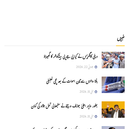
خبریں
دہلی کانگریس نے کیا بی جے پی ہیڈکواٹر کا گھیراؤ
جولائی 22, 2026
ہنتا وائرس سےتین اموات کے بعد مچی کھلبلی
مئی 11, 2026
بطور وزیر اعلیٰ جوزف وجئے نے سنبھالی تمل ناڈو کی کمان
مئی 11, 2026