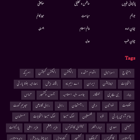
پارلیمانی خبریں
سائنس و تحقیق
موسيقى
جرائم
سیاست
میرا کالم
جہانِ اردو
عالم اسلام
ہمسایہ
جہانِ طب
عدلیہ
Tags
احتجاج
اسرائیل
اقوام متحدہ
الیکشن
الیکشن کمیشن
امریکہ
انتخابات
اپوزیشن
ایران
اے ایم یو
بنگلہ دیش
بھارتیہ جنتا پارٹی
بہار
بی جے پی
تلنگانہ
جامعہ ملیہ اسلامیہ
جموں وکشمیر
حماس
حکومت
خواتین
دہلی
راجستھان
راہل
راہل گاندھی
سپریم کورٹ
عام آدمی پارٹی
غزہ
فلسطین
لوک سبھا
لوک سبھا انتخابات
مسلمان
ممبئی
مودی
مہاراشٹر
نیشنل کانفرنس
وزیر اعظم
وزیر اعلیٰ
پارلیمنٹ
پاکستان
کانگریس
کرناٹک
کشمیر
کیجریوال
ہماچل پردیش
ہندوستان