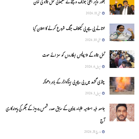
بطور وزیر اعلیٰ جوزف وجئے نے سنبھالی تمل ناڈو کی کمان
مئی 11, 2026
ممتا نے بی جے پی کیخلاف جنگ شروع کرنے کا اعلان کیا
مئی 10, 2026
تمل ناڈو کے 9 پولیس اہلکاروں کو سزائے موت
اپریل 6, 2026
چنڈی گڑھ میں بی جے پی ہیڈکوارٹر کے باہر دھماکہ
اپریل 1, 2026
جامعہ ملیہ اسلامیہ طلباء یونین کے سابق صدر شمس پرویز کے جگر کی پیوندکاری
آج
مارچ 31, 2026