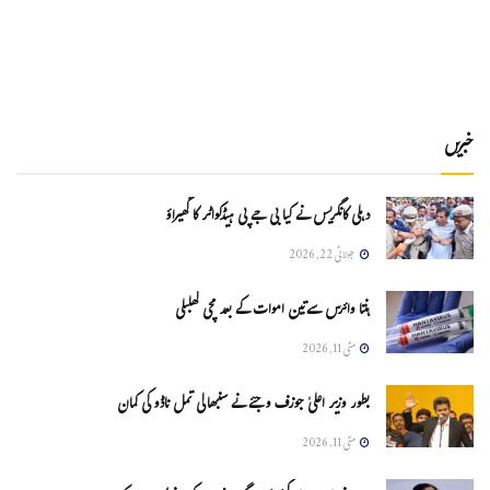
خبریں
دہلی کانگریس نے کیا بی جے پی ہیڈکواٹر کا گھیراؤ
جولائی 22, 2026
ہنتا وائرس سےتین اموات کے بعد مچی کھلبلی
مئی 11, 2026
بطور وزیر اعلیٰ جوزف وجئے نے سنبھالی تمل ناڈو کی کمان
مئی 11, 2026