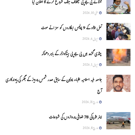
ممتا نے بی جے پی کیخلاف جنگ شروع کرنے کا اعلان کیا
مئی 10, 2026
تمل ناڈو کے 9 پولیس اہلکاروں کو سزائے موت
اپریل 6, 2026
چنڈی گڑھ میں بی جے پی ہیڈکوارٹر کے باہر دھماکہ
اپریل 1, 2026
جامعہ ملیہ اسلامیہ طلباء یونین کے سابق صدر شمس پرویز کے جگر کی پیوندکاری
آج
مارچ 31, 2026
ایئر انڈیاکی 78 اضافی پروازوں کی شروعات
مارچ 8, 2026