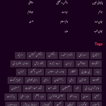
پارلیمانی خبریں
سائنس و تحقیق
موسيقى
جرائم
سیاست
میرا کالم
جہانِ اردو
عالم اسلام
ہمسایہ
جہانِ طب
عدلیہ
Tags
احتجاج
اسرائیل
اقوام متحدہ
الیکشن
الیکشن کمیشن
امریکہ
انتخابات
اپوزیشن
ایران
اے ایم یو
بنگلہ دیش
بھارتیہ جنتا پارٹی
بہار
بی جے پی
تلنگانہ
جامعہ ملیہ اسلامیہ
جموں وکشمیر
حماس
حکومت
خواتین
دہلی
راجستھان
راہل
راہل گاندھی
سپریم کورٹ
عام آدمی پارٹی
غزہ
فلسطین
لوک سبھا
لوک سبھا انتخابات
مسلمان
ممبئی
مودی
مہاراشٹر
نیشنل کانفرنس
وزیر اعظم
وزیر اعلیٰ
پارلیمنٹ
پاکستان
کانگریس
کرناٹک
کشمیر
کیجریوال
ہماچل پردیش
ہندوستان