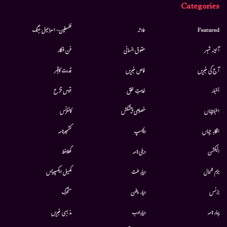
Categories
Featured
حادثہ
فلسطین- اسرائیل جنگ
آئینہ شہر
حقوق انسانی
فن فنکار
آج کی خبریں
خاص خبریں
قدرت کاقہر
أخبار
خدمتِ خلق
قوس قزح
اخبارجہاں
خصوصی پیشکش
کانفرنس
افکارِ جہاں
دلچسپ
کشمیرنامہ
الیکشن
دہلی نامہ
کھلاخط
بزم شمال
دیارِ ملت
کھیل ایکسپریس
بزنس
دیار وطن
متحرك
بہار نامہ
دیارِادب
مذہبی خبریں