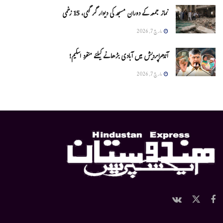
نماز جمعہ کے دوران مسجد کی دیوار گر گئی، 15 زخمی
مارچ 7, 2026
آندھراپردیش میں آبادی بڑھانے کیلئے منفرد اسکیم!
مارچ 7, 2026