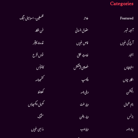
Categories
Featured
حادثہ
فلسطین- اسرائیل جنگ
آئینہ شہر
حقوق انسانی
فن فنکار
آج کی خبریں
خاص خبریں
قدرت کاقہر
أخبار
خدمتِ خلق
قوس قزح
اخبارجہاں
خصوصی پیشکش
کانفرنس
افکارِ جہاں
دلچسپ
کشمیرنامہ
الیکشن
دہلی نامہ
کھلاخط
بزم شمال
دیارِ ملت
کھیل ایکسپریس
بزنس
دیار وطن
متحرك
بہار نامہ
دیارِادب
مذہبی خبریں