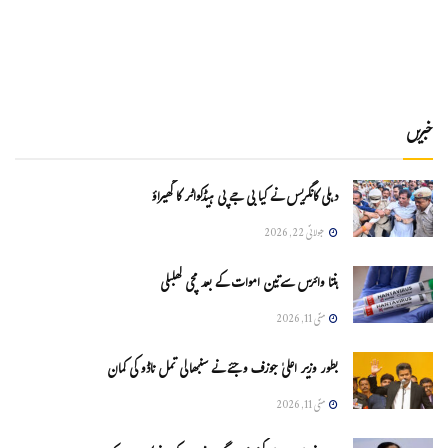
خبریں
دہلی کانگریس نے کیا بی جے پی ہیڈکواٹر کا گھیراؤ
جولائی 22, 2026
ہنتا وائرس سےتین اموات کے بعد مچی کھلبلی
مئی 11, 2026
بطور وزیر اعلیٰ جوزف وجئے نے سنبھالی تمل ناڈو کی کمان
مئی 11, 2026