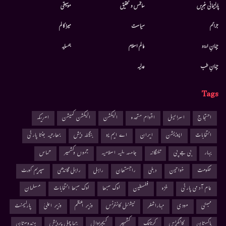
پارلیمانی خبریں
سائنس و تحقیق
موسيقى
جرائم
سیاست
میرا کالم
جہانِ اردو
عالم اسلام
ہمسایہ
جہانِ طب
عدلیہ
Tags
احتجاج
اسرائیل
اقوام متحدہ
الیکشن
الیکشن کمیشن
امریکہ
انتخابات
اپوزیشن
ایران
اے ایم یو
بنگلہ دیش
بھارتیہ جنتا پارٹی
بہار
بی جے پی
تلنگانہ
جامعہ ملیہ اسلامیہ
جموں وکشمیر
حماس
حکومت
خواتین
دہلی
راجستھان
راہل
راہل گاندھی
سپریم کورٹ
عام آدمی پارٹی
غزہ
فلسطین
لوک سبھا
لوک سبھا انتخابات
مسلمان
ممبئی
مودی
مہاراشٹر
نیشنل کانفرنس
وزیر اعظم
وزیر اعلیٰ
پارلیمنٹ
پاکستان
کانگریس
کرناٹک
کشمیر
کیجریوال
ہماچل پردیش
ہندوستان