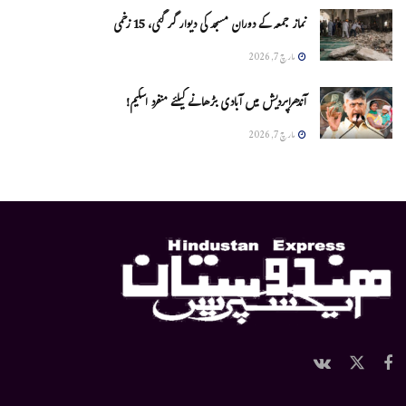
نماز جمعہ کے دوران مسجد کی دیوار گر گئی، 15 زخمی
مارچ 7, 2026
آندھراپردیش میں آبادی بڑھانے کیلئے منفرد اسکیم!
مارچ 7, 2026