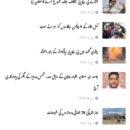
ممتا نے بی جے پی کیخلاف جنگ شروع کرنے کا اعلان کیا
مئی 10, 2026
تمل ناڈو کے 9 پولیس اہلکاروں کو سزائے موت
اپریل 6, 2026
چنڈی گڑھ میں بی جے پی ہیڈکوارٹر کے باہر دھماکہ
اپریل 1, 2026
جامعہ ملیہ اسلامیہ طلباء یونین کے سابق صدر شمس پرویز کے جگر کی پیوندکاری
آج
مارچ 31, 2026
ایئر انڈیاکی 78 اضافی پروازوں کی شروعات
مارچ 8, 2026