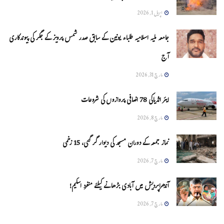
اپریل 1, 2026
جامعہ ملیہ اسلامیہ طلباء یونین کے سابق صدر شمس پرویز کے جگر کی پیوندکاری
آج
مارچ 31, 2026
ایئر انڈیاکی 78 اضافی پروازوں کی شروعات
مارچ 8, 2026
نماز جمعہ کے دوران مسجد کی دیوار گر گئی، 15 زخمی
مارچ 7, 2026
آندھراپردیش میں آبادی بڑھانے کیلئے منفرد اسکیم!
مارچ 7, 2026