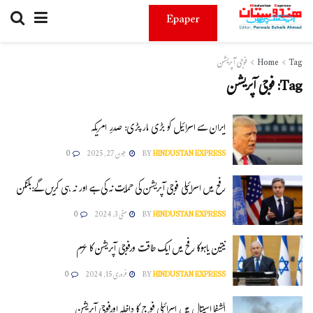
Epaper
Tag
Home
فوجی آپریشن
Tag:
فوجی آپریشن
ایران سے اسرائیل کو بڑی مار پڑی: صدرِ امریکہ
HINDUSTAN EXPRESS
BY
جون 27, 2025
0
رفح میں اسرائیلی فوجی آپریشن کی حمایت نہ کی ہے اور نہ ہی کریں گے:بلنکن
HINDUSTAN EXPRESS
BY
مئی 3, 2024
0
نیتین یاہوکا رفح میں ایک طاقت ورفوجی آپریشن کا عزم
HINDUSTAN EXPRESS
BY
فروری 15, 2024
0
الشفا اسپتال میں اسرائیلی فوج کا داخلہ اورفوجی آپریشن