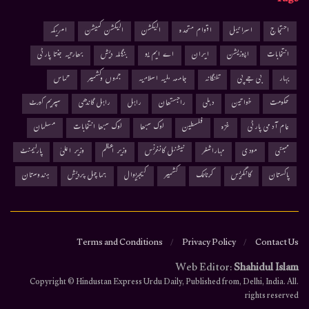
احتجاج
اسرائیل
اقوام متحدہ
الیکشن
الیکشن کمیشن
امریکہ
انتخابات
اپوزیشن
ایران
اے ایم یو
بنگلہ دیش
بھارتیہ جنتا پارٹی
بہار
بی جے پی
تلنگانہ
جامعہ ملیہ اسلامیہ
جموں وکشمیر
حماس
حکومت
خواتین
دہلی
راجستھان
راہل
راہل گاندھی
سپریم کورٹ
عام آدمی پارٹی
غزہ
فلسطین
لوک سبھا
لوک سبھا انتخابات
مسلمان
ممبئی
مودی
مہاراشٹر
نیشنل کانفرنس
وزیر اعظم
وزیر اعلیٰ
پارلیمنٹ
پاکستان
کانگریس
کرناٹک
کشمیر
کیجریوال
ہماچل پردیش
ہندوستان
Terms and Conditions
Privacy Policy
Contact Us
Web Editor:
Shahidul Islam
.Copyright © Hindustan Express Urdu Daily, Published from, Delhi, India. All
rights reserved