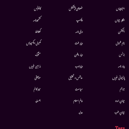
اخبارجہاں
خصوصی پیشکش
کانفرنس
افکارِ جہاں
دلچسپ
کشمیرنامہ
الیکشن
دہلی نامہ
کھلاخط
بزم شمال
دیارِ ملت
کھیل ایکسپریس
بزنس
دیار وطن
متحرك
بہار نامہ
دیارِادب
مذہبی خبریں
پارلیمانی خبریں
سائنس و تحقیق
موسيقى
جرائم
سیاست
میرا کالم
جہانِ اردو
عالم اسلام
ہمسایہ
جہانِ طب
عدلیہ
Tags