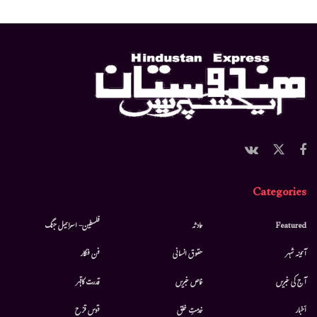
Categories
Featured
حادثہ
فلسطین- اسرائیل جنگ
آئینہ شہر
حقوق انسانی
فن فنکار
آج کی خبریں
خاص خبریں
قدرت کاقہر
أخبار
خدمتِ خلق
قوس قزح