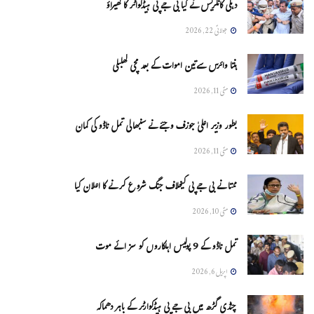
دہلی کانگریس نے کیا بی جے پی ہیڈکواٹر کا گھیراؤ
جولائی 22, 2026
ہنتا وائرس سےتین اموات کے بعد مچی کھلبلی
مئی 11, 2026
بطور وزیر اعلیٰ جوزف وجئے نے سنبھالی تمل ناڈو کی کمان
مئی 11, 2026
ممتا نے بی جے پی کیخلاف جنگ شروع کرنے کا اعلان کیا
مئی 10, 2026
تمل ناڈو کے 9 پولیس اہلکاروں کو سزائے موت
اپریل 6, 2026
چنڈی گڑھ میں بی جے پی ہیڈکوارٹر کے باہر دھماکہ