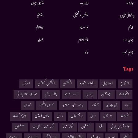
بہار نامہ
دیارِادب
مذہبی خبریں
پارلیمانی خبریں
سائنس و تحقیق
موسيقى
جرائم
سیاست
میرا کالم
جہانِ اردو
عالم اسلام
ہمسایہ
جہانِ طب
عدلیہ
Tags
احتجاج
اسرائیل
اقوام متحدہ
الیکشن
الیکشن کمیشن
امریکہ
انتخابات
اپوزیشن
ایران
اے ایم یو
بنگلہ دیش
بھارتیہ جنتا پارٹی
بہار
بی جے پی
تلنگانہ
جامعہ ملیہ اسلامیہ
جموں وکشمیر
حماس
حکومت
خواتین
دہلی
راجستھان
راہل
راہل گاندھی
سپریم کورٹ
عام آدمی پارٹی
غزہ
فلسطین
لوک سبھا
لوک سبھا انتخابات
مسلمان
ممبئی
مودی
مہاراشٹر
نیشنل کانفرنس
وزیر اعظم
وزیر اعلیٰ
پارلیمنٹ