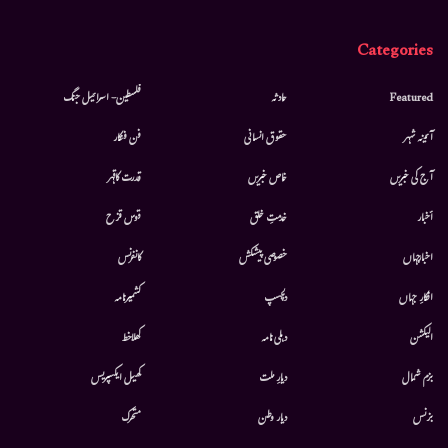
Categories
Featured
حادثہ
فلسطین- اسرائیل جنگ
آئینہ شہر
حقوق انسانی
فن فنکار
آج کی خبریں
خاص خبریں
قدرت کاقہر
أخبار
خدمتِ خلق
قوس قزح
اخبارجہاں
خصوصی پیشکش
کانفرنس
افکارِ جہاں
دلچسپ
کشمیرنامہ
الیکشن
دہلی نامہ
کھلاخط
بزم شمال
دیارِ ملت
کھیل ایکسپریس
بزنس
دیار وطن
متحرك