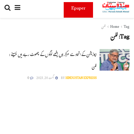
Epaper
Tag
Home
للن
Tag:
للن
اپوزیشن کے اتحاد سے مرکز میں بیٹھے لوگوں کے چھوٹ رہے ہیں پسینے :
للن
HINDUSTAN EXPRESS
BY
اگست 20, 2023
0