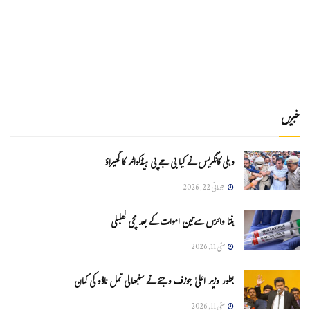
خبریں
دہلی کانگریس نے کیا بی جے پی ہیڈکواٹر کا گھیراؤ
جولائی 22, 2026
ہنتا وائرس سےتین اموات کے بعد مچی کھلبلی
مئی 11, 2026
بطور وزیر اعلیٰ جوزف وجئے نے سنبھالی تمل ناڈو کی کمان
مئی 11, 2026