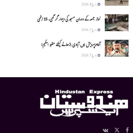
مارچ 8, 2026
نماز جمعہ کے دوران مسجد کی دیوار گر گئی، 15 زخمی
مارچ 7, 2026
آندھراپردیش میں آبادی بڑھانے کیلئے منفرد اسکیم!
مارچ 7, 2026