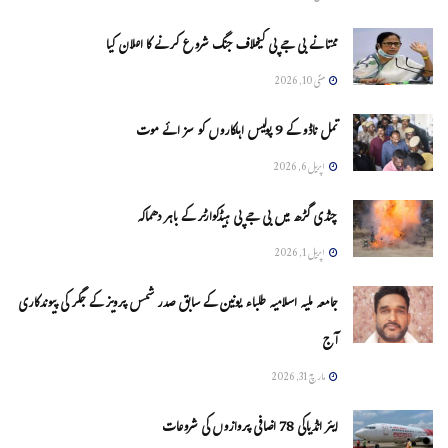
ممتا نے بی جے پی کیخلاف جنگ شروع کرنے کا اعلان کیا
مئی 10, 2026
تمل ناڈو کے 9 پولیس اہلکاروں کو سزائے موت
اپریل 6, 2026
چنڈی گڑھ میں بی جے پی ہیڈکوارٹر کے باہر دھماکہ
اپریل 1, 2026
جامعہ ملیہ اسلامیہ طلباء یونین کے سابق صدر شمس پرویز کے جگر کی پیوندکاری
آج
مارچ 31, 2026
ایئر انڈیاکی 78 اضافی پروازوں کی شروعات