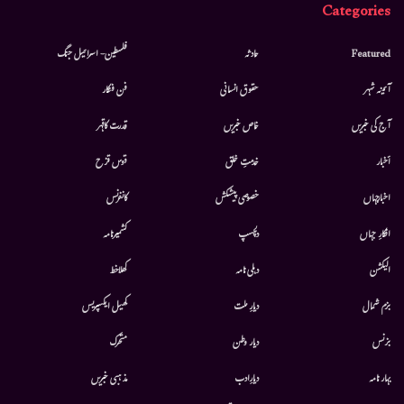
Categories
Featured
حادثہ
فلسطین- اسرائیل جنگ
آئینہ شہر
حقوق انسانی
فن فنکار
آج کی خبریں
خاص خبریں
قدرت کاقہر
أخبار
خدمتِ خلق
قوس قزح
اخبارجہاں
خصوصی پیشکش
کانفرنس
افکارِ جہاں
دلچسپ
کشمیرنامہ
الیکشن
دہلی نامہ
کھلاخط
بزم شمال
دیارِ ملت
کھیل ایکسپریس
بزنس
دیار وطن
متحرك
بہار نامہ
دیارِادب
مذہبی خبریں