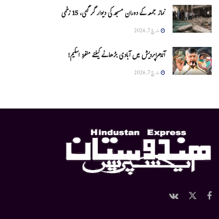
نماز جمعہ کے دوران مسجد کی دیوار گر گئی، 15 زخمی
مارچ 7, 2026
آندھراپردیش میں آبادی بڑھانے کیلئے منفرد اسکیم!
مارچ 7, 2026