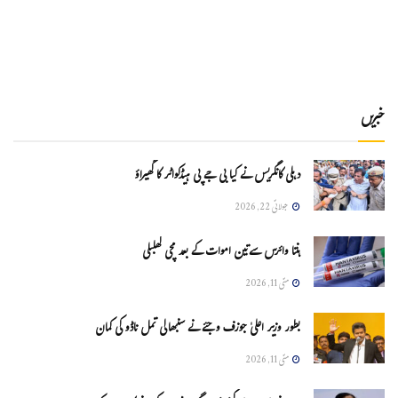
خبریں
دہلی کانگریس نے کیا بی جے پی ہیڈکواٹر کا گھیراؤ
جولائی 22, 2026
ہنتا وائرس سےتین اموات کے بعد مچی کھلبلی
مئی 11, 2026
بطور وزیر اعلیٰ جوزف وجئے نے سنبھالی تمل ناڈو کی کمان
مئی 11, 2026