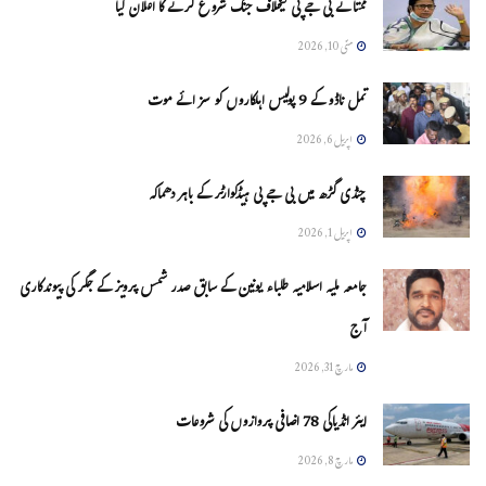
ممتا نے بی جے پی کیخلاف جنگ شروع کرنے کا اعلان کیا
مئی 10, 2026
تمل ناڈو کے 9 پولیس اہلکاروں کو سزائے موت
اپریل 6, 2026
چنڈی گڑھ میں بی جے پی ہیڈکوارٹر کے باہر دھماکہ
اپریل 1, 2026
جامعہ ملیہ اسلامیہ طلباء یونین کے سابق صدر شمس پرویز کے جگر کی پیوندکاری
آج
مارچ 31, 2026
ایئر انڈیاکی 78 اضافی پروازوں کی شروعات
مارچ 8, 2026