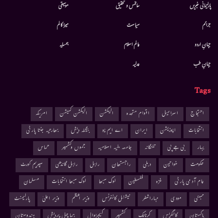
پارلیمانی خبریں
سائنس و تحقیق
موسيقى
جرائم
سیاست
میرا کالم
جہانِ اردو
عالم اسلام
ہمسایہ
جہانِ طب
عدلیہ
Tags
احتجاج
اسرائیل
اقوام متحدہ
الیکشن
الیکشن کمیشن
امریکہ
انتخابات
اپوزیشن
ایران
اے ایم یو
بنگلہ دیش
بھارتیہ جنتا پارٹی
بہار
بی جے پی
تلنگانہ
جامعہ ملیہ اسلامیہ
جموں وکشمیر
حماس
حکومت
خواتین
دہلی
راجستھان
راہل
راہل گاندھی
سپریم کورٹ
عام آدمی پارٹی
غزہ
فلسطین
لوک سبھا
لوک سبھا انتخابات
مسلمان
ممبئی
مودی
مہاراشٹر
نیشنل کانفرنس
وزیر اعظم
وزیر اعلیٰ
پارلیمنٹ
پاکستان
کانگریس
کرناٹک
کشمیر
کیجریوال
ہماچل پردیش
ہندوستان