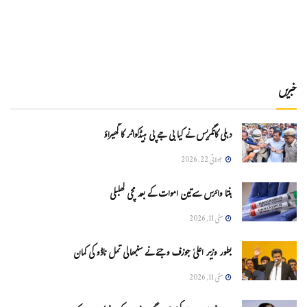
خبریں
دہلی کانگریس نے کیا بی جے پی ہیڈکواٹر کا گھیراؤ
جولائی 22, 2026
ہنتا وائرس سےتین اموات کے بعد مچی کھلبلی
مئی 11, 2026
بطور وزیر اعلیٰ جوزف وجئے نے سنبھالی تمل ناڈو کی کمان
مئی 11, 2026