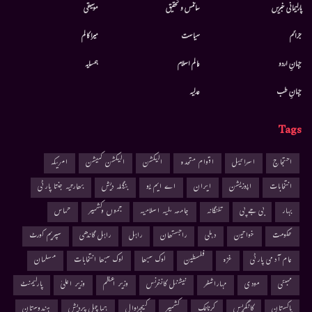
پارلیمانی خبریں
سائنس و تحقیق
موسيقى
جرائم
سیاست
میرا کالم
جہانِ اردو
عالم اسلام
ہمسایہ
جہانِ طب
عدلیہ
Tags
احتجاج
اسرائیل
اقوام متحدہ
الیکشن
الیکشن کمیشن
امریکہ
انتخابات
اپوزیشن
ایران
اے ایم یو
بنگلہ دیش
بھارتیہ جنتا پارٹی
بہار
بی جے پی
تلنگانہ
جامعہ ملیہ اسلامیہ
جموں وکشمیر
حماس
حکومت
خواتین
دہلی
راجستھان
راہل
راہل گاندھی
سپریم کورٹ
عام آدمی پارٹی
غزہ
فلسطین
لوک سبھا
لوک سبھا انتخابات
مسلمان
ممبئی
مودی
مہاراشٹر
نیشنل کانفرنس
وزیر اعظم
وزیر اعلیٰ
پارلیمنٹ
پاکستان
کانگریس
کرناٹک
کشمیر
کیجریوال
ہماچل پردیش
ہندوستان