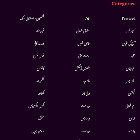
Categories
Featured
حادثہ
فلسطین- اسرائیل جنگ
آئینہ شہر
حقوق انسانی
فن فنکار
آج کی خبریں
خاص خبریں
قدرت کاقہر
أخبار
خدمتِ خلق
قوس قزح
اخبارجہاں
خصوصی پیشکش
کانفرنس
افکارِ جہاں
دلچسپ
کشمیرنامہ
الیکشن
دہلی نامہ
کھلاخط
بزم شمال
دیارِ ملت
کھیل ایکسپریس
بزنس
دیار وطن
متحرك
بہار نامہ
دیارِادب
مذہبی خبریں