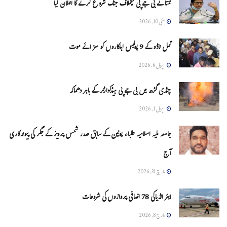
ممتا نے بی جے پی کیخلاف جنگ شروع کرنے کا اعلان کیا
مئی 10, 2026
تمل ناڈو کے 9 پولیس اہلکاروں کو سزائے موت
اپریل 6, 2026
چنڈی گڑھ میں بی جے پی ہیڈکوارٹر کے باہر دھماکہ
اپریل 1, 2026
جامعہ ملیہ اسلامیہ طلباء یونین کے سابق صدر شمس پرویز کے جگر کی پیوندکاری
آج
مارچ 31, 2026
ایئر انڈیاکی 78 اضافی پروازوں کی شروعات
مارچ 8, 2026