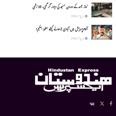
نماز جمعہ کے دوران مسجد کی دیوار گر گئی، 15 زخمی
مارچ 7, 2026
آندھراپردیش میں آبادی بڑھانے کیلئے منفرد اسکیم!
مارچ 7, 2026