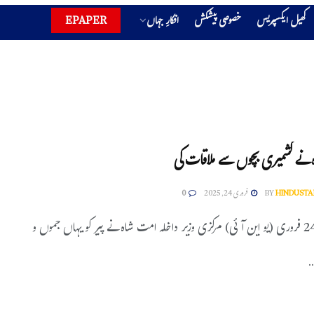
کھیل ایکسپریس
خصوصی پیشکش
افکارِ جہاں
EPAPER
نے کشمیری بچوں سے ملاقات کی
HINDUSTA
BY
فروری 24, 2025
0
نئی دہلی، 24 فروری (یو این آئی) مرکزی وزیر داخلہ امت شاہ نے پیر کو یہاں جموں و
.