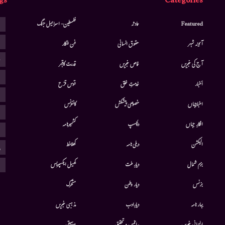
gs
Categories
ا
Featured
حادثہ
فلسطین- اسرائیل جنگ
ا
آئینہ شہر
حقوق انسانی
فن فنکار
ب
آج کی خبریں
خاص خبریں
قدرت کاقہر
ج
أخبار
خدمتِ خلق
قوس قزح
ر
اخبارجہاں
خصوصی پیشکش
کانفرنس
ف
افکارِ جہاں
دلچسپ
کشمیرنامہ
م
الیکشن
دہلی نامہ
کھلاخط
پ
ہ
بزم شمال
دیارِ ملت
کھیل ایکسپریس
بزنس
دیار وطن
متحرك
بہار نامہ
دیارِادب
مذہبی خبریں