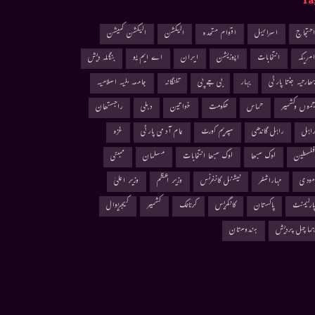
Ta
حتجاج
اسرائیل
اقوام متحدہ
الیکشن
الیکشن کمیشن
مریکہ
انتخابات
اپوزیشن
ایران
اے ایم یو
بنگلہ دیش
ھارتیہ جنتا پارٹی
بہار
بی جے پی
تلنگانہ
جامعہ ملیہ اسلامیہ
موں وکشمیر
حماس
حکومت
خواتین
دہلی
راجستھان
اہل
راہل گاندھی
سپریم کورٹ
عام آدمی پارٹی
غزہ
لسطین
لوک سبھا
لوک سبھا انتخابات
مسلمان
ممبئی
ودی
مہاراشٹر
نیشنل کانفرنس
وزیر اعظم
وزیر اعلیٰ
ارلیمنٹ
پاکستان
کانگریس
کرناٹک
کشمیر
کیجریوال
ماچل پردیش
ہندوستان