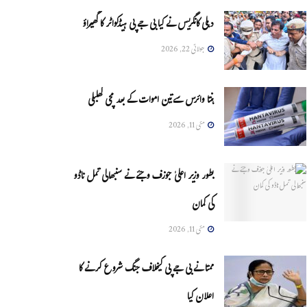
دہلی کانگریس نے کیا بی جے پی ہیڈکواٹر کا گھیراؤ
جولائی 22, 2026
ہنتا وائرس سےتین اموات کے بعد مچی کھلبلی
مئی 11, 2026
بطور وزیر اعلیٰ جوزف وجئے نے سنبھالی تمل ناڈو
کی کمان
مئی 11, 2026
ممتا نے بی جے پی کیخلاف جنگ شروع کرنے کا
اعلان کیا