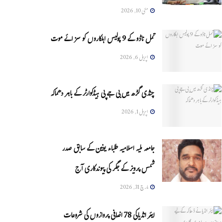
مئی 10, 2026
تمل ناڈو کے 9 پولیس اہلکاروں کو سزائے موت
اپریل 6, 2026
چنڈی گڑھ میں بی جے پی ہیڈکوارٹر کے باہر دھماکہ
اپریل 1, 2026
جامعہ ملیہ اسلامیہ طلباء یونین کے سابق صدر
شمس پرویز کے جگر کی پیوندکاری آج
مارچ 31, 2026
ایئر انڈیاکی 78 اضافی پروازوں کی شروعات