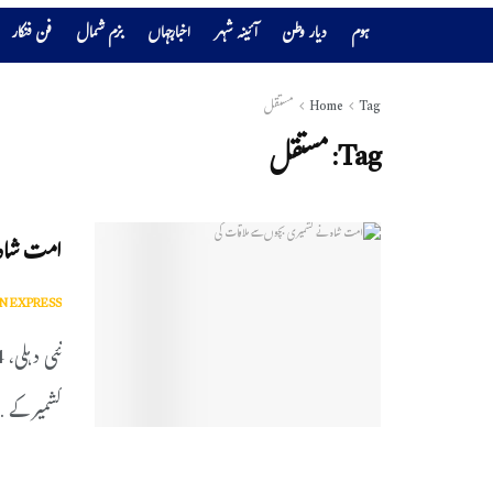
ہوم
دیار وطن
آئینہ شہر
اخبارجہاں
بزم شمال
فن فنکار
Tag
Home
مستقل
Tag:
مستقل
امت شاہ 
N EXPRESS
کشمیر کے ..