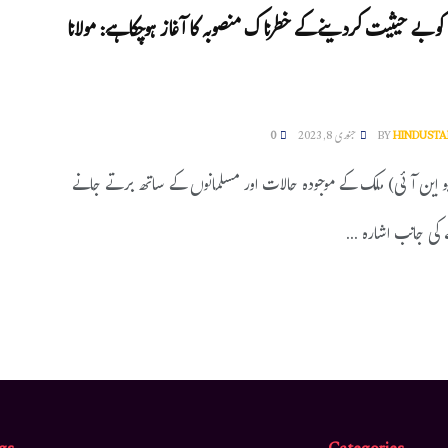
کو بے حیثیت کردینے کے خطرنا ک منصوبہ کا آغاز ہوچکاہے: مولانا
HINDUSTA
BY
جنوری 8, 2023
0
یو این آئی) ملک کے موجودہ حالات اور مسلمانوں کے ساتھ برتے جانے
کی جانب اشارہ ...