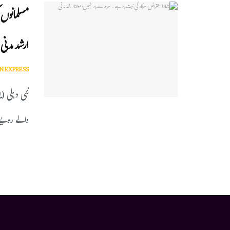
مسلمانوں 
ارشدمدنی
N EXPRESS
نئی دہلی (
والے رویے 