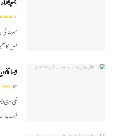
جمعیۃعلما
N EXPRESS
نسل کا تعلیم
ایسا قانو
BY
شاہدالاسلام
نئی دہلی(ی
فیصلہ پر صدر