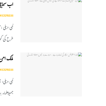
اب سماجی 
N EXPRESS
نئی دہلی :
طرح کی کوئ
ملک امن وا
N EXPRESS
نئی دہلی: ج
جمعیۃعلماء ہ