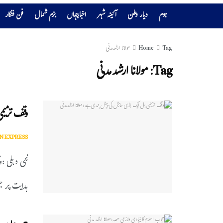
ہوم
دیار وطن
آئینہ شہر
اخبارجہاں
بزم شمال
فن فنکار
Tag
Home
مولانا ارشدمدنی
Tag:
مولانا ارشدمدنی
وقف ترمیم
N EXPRESS
ہدایت پر جم