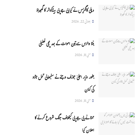
دہلی کانگریس نے کیا بی جے پی ہیڈکواٹر کا گھیراؤ
جولائی 22, 2026
ہنتا وائرس سےتین اموات کے بعد مچی کھلبلی
مئی 11, 2026
بطور وزیر اعلیٰ جوزف وجئے نے سنبھالی تمل ناڈو
کی کمان
مئی 11, 2026
ممتا نے بی جے پی کیخلاف جنگ شروع کرنے کا
اعلان کیا