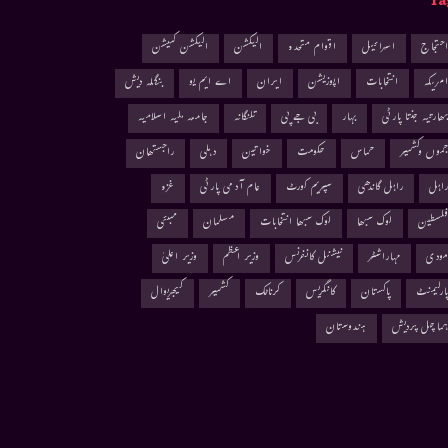
Ta
حتجاج
اسرائیل
اقوام متحدہ
الیکشن
الیکشن کمیشن
مریکہ
انتخابات
اپوزیشن
ایران
اے ایم یو
بنگلہ دیش
ھارتیہ جنتا پارٹی
بہار
بی جے پی
تلنگانہ
جامعہ ملیہ اسلامیہ
موں وکشمیر
حماس
حکومت
خواتین
دہلی
راجستھان
اہل
راہل گاندھی
سپریم کورٹ
عام آدمی پارٹی
غزہ
لسطین
لوک سبھا
لوک سبھا انتخابات
مسلمان
ممبئی
ودی
مہاراشٹر
نیشنل کانفرنس
وزیر اعظم
وزیر اعلیٰ
ارلیمنٹ
پاکستان
کانگریس
کرناٹک
کشمیر
کیجریوال
ماچل پردیش
ہندوستان