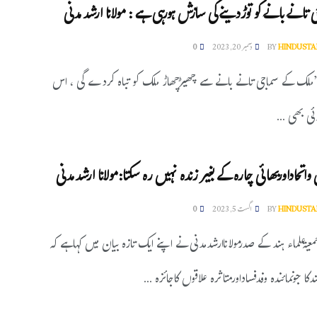
تانے بانے کو توڑدینے کی سازش ہورہی ہے : مولانا ارشدمدنی
HINDUSTA
BY
دسمبر 20, 2023
0
”ملک کے سماجی تانے بانے سے چھیڑچھاڑ ملک کو تباہ کردے گی ، اس
ی بھی ...
تحاداوربھائی چارہ کے بغیر زندہ نہیں رہ سکتا:مولانا ارشدمدنی
HINDUSTA
BY
اگست 5, 2023
0
معیۃعلماء ہند کے صدرمولاناارشدمدنی نے اپنے ایک تازہ بیان میں کہاہے کہ
ندکا جونمائندہ وفدفساداورمتاثرہ علاقوں کاجائزہ ...