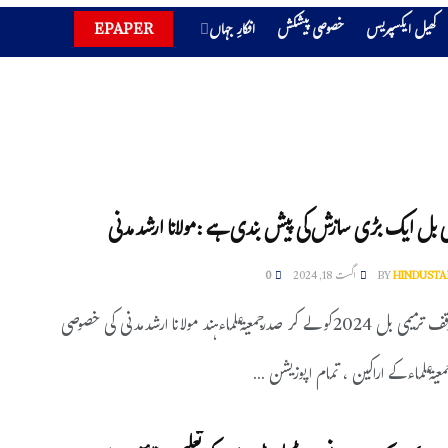
کھیل ایکسپریس
خصوصی پیشکش
افکارِ جہاں
EPAPER
ی بل ایک بڑی سازش کی پیش بندی ہے :مولانا ارشدمدنی
HINDUSTA
BY
اگست 18, 2024
0
نئی دہلی :وقف ترمیمی بل 2024کو لے کر صدرجمعیةعلماءہند مولانا ارشدمدنی کی خصوصی
عیةعلماءکے اراکین ، تمام اپوزیشن ...