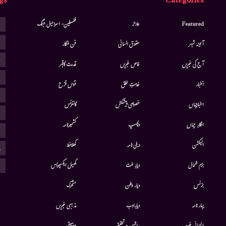
gs
Categories
ا
Featured
حادثہ
فلسطین- اسرائیل جنگ
ا
آئینہ شہر
حقوق انسانی
فن فنکار
ب
آج کی خبریں
خاص خبریں
قدرت کاقہر
ج
أخبار
خدمتِ خلق
قوس قزح
ر
اخبارجہاں
خصوصی پیشکش
کانفرنس
ف
افکارِ جہاں
دلچسپ
کشمیرنامہ
م
الیکشن
دہلی نامہ
کھلاخط
پ
ہ
بزم شمال
دیارِ ملت
کھیل ایکسپریس
بزنس
دیار وطن
متحرك
بہار نامہ
دیارِادب
مذہبی خبریں