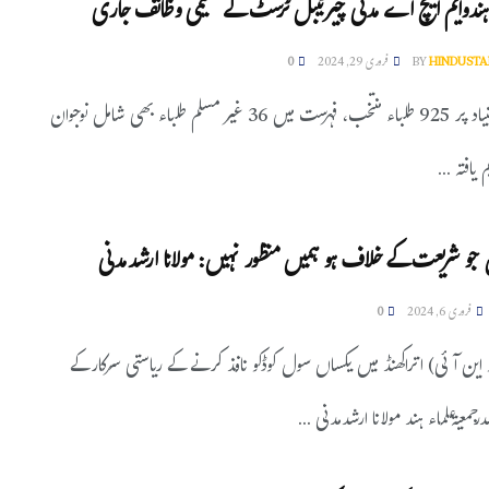
ء ہندوایم ایچ اے مدنی چیرٹیبل ٹرسٹ کے تعلیمی وظائف جاری
HINDUSTA
BY
فروری 29, 2024
0
میرٹ کی بنیاد پر 925 طلباء منتخب، فہرست میں 36 غیر مسلم طلباء بھی شامل نوجوان
 یافتہ ...
ن جو شریعت کے خلاف ہو ہمیں منظور نہیں: مولانا ارشدمدنی
فروری 6, 2024
0
و این آئی) اتراکھنڈ میں یکساں سول کوڈکو نافذ کرنے کے ریاستی سرکارکے
جمعیۃعلماء ہند مولانا ارشدمدنی ...