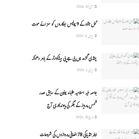
مئی 10, 2026
تمل ناڈو کے 9 پولیس اہلکاروں کو سزائے موت
اپریل 6, 2026
چنڈی گڑھ میں بی جے پی ہیڈکوارٹر کے باہر دھماکہ
اپریل 1, 2026
جامعہ ملیہ اسلامیہ طلباء یونین کے سابق صدر
شمس پرویز کے جگر کی پیوندکاری آج
مارچ 31, 2026
ایئر انڈیاکی 78 اضافی پروازوں کی شروعات