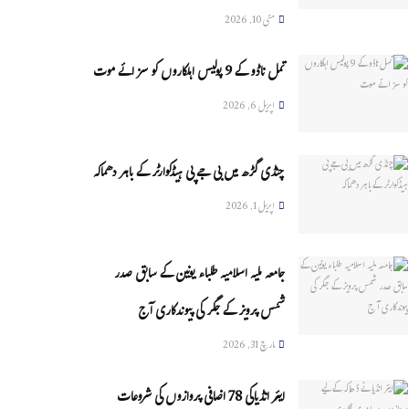
مئی 10, 2026
تمل ناڈو کے 9 پولیس اہلکاروں کو سزائے موت
اپریل 6, 2026
چنڈی گڑھ میں بی جے پی ہیڈکوارٹر کے باہر دھماکہ
اپریل 1, 2026
جامعہ ملیہ اسلامیہ طلباء یونین کے سابق صدر
شمس پرویز کے جگر کی پیوندکاری آج
مارچ 31, 2026
ایئر انڈیاکی 78 اضافی پروازوں کی شروعات