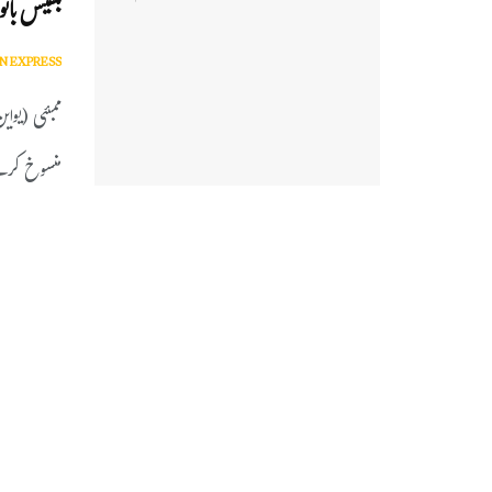
بلقیس بانو
N EXPRESS
ممبئی (یوا
منسوخ کرنے 