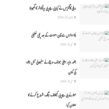
دہلی کانگریس نے کیا بی جے پی ہیڈکواٹر کا گھیراؤ
جولائی 22, 2026
ہنتا وائرس سےتین اموات کے بعد مچی کھلبلی
مئی 11, 2026
بطور وزیر اعلیٰ جوزف وجئے نے سنبھالی تمل ناڈو
کی کمان
مئی 11, 2026
ممتا نے بی جے پی کیخلاف جنگ شروع کرنے کا
اعلان کیا