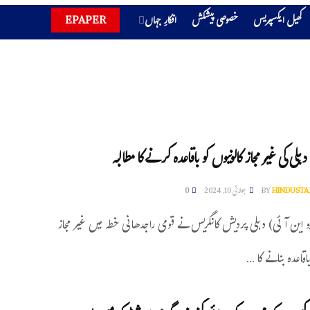
کھیل ایکسپریس
خصوصی پیشکش
افکارِ جہاں
EPAPER
دہلی کی غیر مجاز کالونیوں کو باقاعدہ کرنے کا مطالبہ
HINDUSTA
BY
جولائی 10, 2024
0
یو این آئی) دہلی پردیش کانگریس نے قومی راجدھانی خطہ میں غیر مجاز
اقاعدہ بنانے کا ...