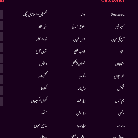
gs
Categories
ا
Featured
حادثہ
فلسطین- اسرائیل جنگ
ا
آئینہ شہر
حقوق انسانی
فن فنکار
ب
آج کی خبریں
خاص خبریں
قدرت کاقہر
ج
أخبار
خدمتِ خلق
قوس قزح
ر
اخبارجہاں
خصوصی پیشکش
کانفرنس
ف
افکارِ جہاں
دلچسپ
کشمیرنامہ
م
الیکشن
دہلی نامہ
کھلاخط
پ
ہ
بزم شمال
دیارِ ملت
کھیل ایکسپریس
بزنس
دیار وطن
متحرك
بہار نامہ
دیارِادب
مذہبی خبریں