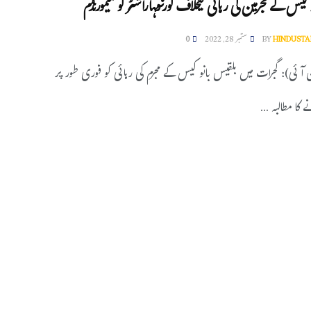
 کیس کے مجرمین کی رہائی کیخلاف گورنرمہاراشٹر کو میمورنڈم
HINDUSTA
BY
ستمبر 28, 2022
0
ین آئی): گجرات میں بلقیس بانو کیس کے مجرم کی رہائی کو فوری طور پر
کا مطالبہ ...