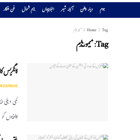
ہوم
دیار وطن
آئینہ شہر
اخبارجہاں
بزم شمال
فن فنکار
Tag
Home
میمورنڈم
Tag:
میمورنڈم
کانگریس کا 
N EXPRESS
نئی دہلی (
کالونیوں کو ب