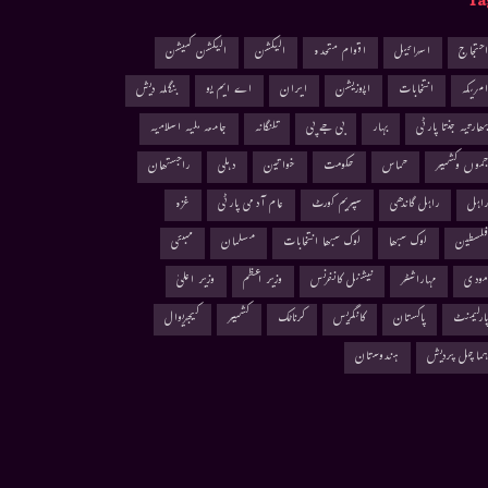
Ta
حتجاج
اسرائیل
اقوام متحدہ
الیکشن
الیکشن کمیشن
مریکہ
انتخابات
اپوزیشن
ایران
اے ایم یو
بنگلہ دیش
ھارتیہ جنتا پارٹی
بہار
بی جے پی
تلنگانہ
جامعہ ملیہ اسلامیہ
موں وکشمیر
حماس
حکومت
خواتین
دہلی
راجستھان
اہل
راہل گاندھی
سپریم کورٹ
عام آدمی پارٹی
غزہ
لسطین
لوک سبھا
لوک سبھا انتخابات
مسلمان
ممبئی
ودی
مہاراشٹر
نیشنل کانفرنس
وزیر اعظم
وزیر اعلیٰ
ارلیمنٹ
پاکستان
کانگریس
کرناٹک
کشمیر
کیجریوال
ماچل پردیش
ہندوستان