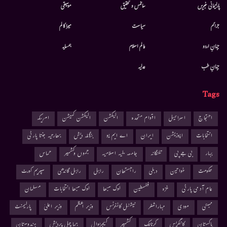
پارلیمانی خبریں
سائنس و تحقیق
موسيقى
جرائم
سیاست
میرا کالم
جہانِ اردو
عالم اسلام
ہمسایہ
جہانِ طب
عدلیہ
Tags
احتجاج
اسرائیل
اقوام متحدہ
الیکشن
الیکشن کمیشن
امریکہ
انتخابات
اپوزیشن
ایران
اے ایم یو
بنگلہ دیش
بھارتیہ جنتا پارٹی
بہار
بی جے پی
تلنگانہ
جامعہ ملیہ اسلامیہ
جموں وکشمیر
حماس
حکومت
خواتین
دہلی
راجستھان
راہل
راہل گاندھی
سپریم کورٹ
عام آدمی پارٹی
غزہ
فلسطین
لوک سبھا
لوک سبھا انتخابات
مسلمان
ممبئی
مودی
مہاراشٹر
نیشنل کانفرنس
وزیر اعظم
وزیر اعلیٰ
پارلیمنٹ
پاکستان
کانگریس
کرناٹک
کشمیر
کیجریوال
ہماچل پردیش
ہندوستان