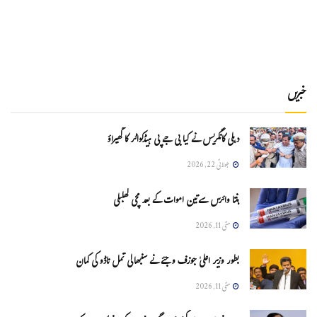
خبریں
دہلی کانگریس نے کیا بی جے پی ہیڈکواٹر کا گھیراؤ
جولائی 22, 2026
ہنتا وائرس سےتین اموات کے بعد مچی کھلبلی
مئی 11, 2026
بطور وزیر اعلیٰ جوزف وجئے نے سنبھالی تمل ناڈو کی کمان
مئی 11, 2026