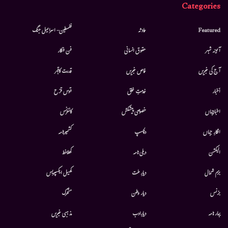
Categories
Featured
حادثہ
فلسطین- اسرائیل جنگ
آئینہ شہر
حقوق انسانی
فن فنکار
آج کی خبریں
خاص خبریں
قدرت کاقہر
أخبار
خدمتِ خلق
قوس قزح
اخبارجہاں
خصوصی پیشکش
کانفرنس
افکارِ جہاں
دلچسپ
کشمیرنامہ
الیکشن
دہلی نامہ
کھلاخط
بزم شمال
دیارِ ملت
کھیل ایکسپریس
بزنس
دیار وطن
متحرك
بہار نامہ
دیارِادب
مذہبی خبریں