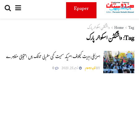
Epaper
Tag
Home
واشنگٹن اسکوائر پارک
Tag:
واشنگٹن اسکوائر پارک
اسرائیلی بربریت کیخلاف امریکہ سمیت کئی مغربی ممالک میں احتجاجی مظاہرے
BY
شاہدالاسلام
نومبر 25, 2023
0