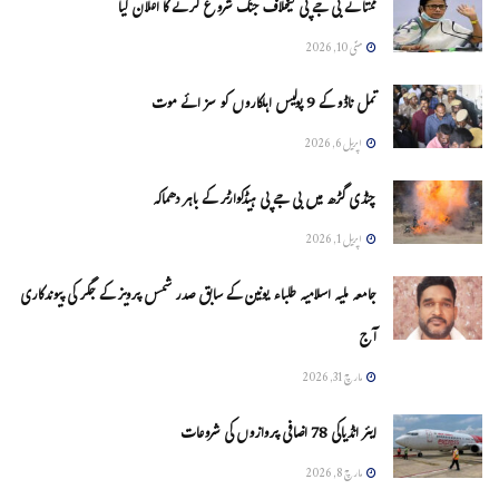
ممتا نے بی جے پی کیخلاف جنگ شروع کرنے کا اعلان کیا
مئی 10, 2026
تمل ناڈو کے 9 پولیس اہلکاروں کو سزائے موت
اپریل 6, 2026
چنڈی گڑھ میں بی جے پی ہیڈکوارٹر کے باہر دھماکہ
اپریل 1, 2026
جامعہ ملیہ اسلامیہ طلباء یونین کے سابق صدر شمس پرویز کے جگر کی پیوندکاری
آج
مارچ 31, 2026
ایئر انڈیاکی 78 اضافی پروازوں کی شروعات
مارچ 8, 2026