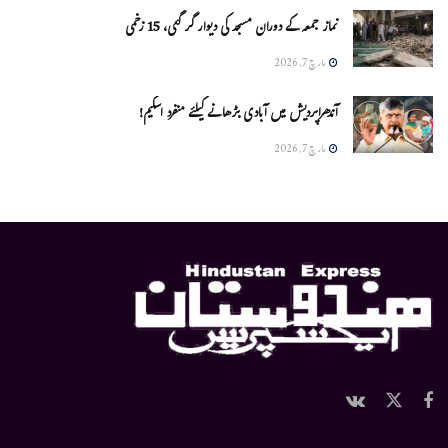
نماز جمعہ کے دوران مسجد کی دیوار گر گئی، 15 زخمی
مارچ 7, 2026
آندھراپردیش میں آبادی بڑھانے کیلئے منفرد اسکیم!
مارچ 7, 2026