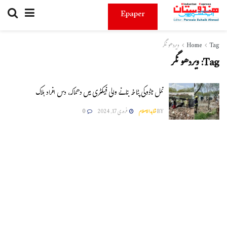
Epaper
Tag
Home
ویردھو نگر
Tag:
ویردھو نگر
تمل ناڈوکی پٹاخہ بنانے والی فیکٹری میں دھماکہ، دس افراد ہلاک
BY
شاہدالاسلام
فروری 17, 2024
0