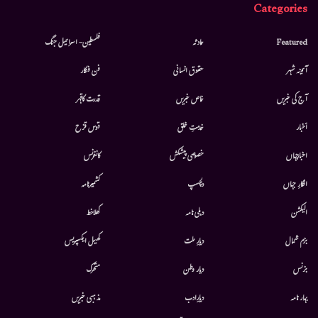
Categories
Featured
حادثہ
فلسطین- اسرائیل جنگ
آئینہ شہر
حقوق انسانی
فن فنکار
آج کی خبریں
خاص خبریں
قدرت کاقہر
أخبار
خدمتِ خلق
قوس قزح
اخبارجہاں
خصوصی پیشکش
کانفرنس
افکارِ جہاں
دلچسپ
کشمیرنامہ
الیکشن
دہلی نامہ
کھلاخط
بزم شمال
دیارِ ملت
کھیل ایکسپریس
بزنس
دیار وطن
متحرك
بہار نامہ
دیارِادب
مذہبی خبریں