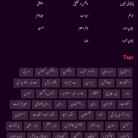
پارلیمانی خبریں
سائنس و تحقیق
موسيقى
جرائم
سیاست
میرا کالم
جہانِ اردو
عالم اسلام
ہمسایہ
جہانِ طب
عدلیہ
Tags
احتجاج
اسرائیل
اقوام متحدہ
الیکشن
الیکشن کمیشن
امریکہ
انتخابات
اپوزیشن
ایران
اے ایم یو
بنگلہ دیش
بھارتیہ جنتا پارٹی
بہار
بی جے پی
تلنگانہ
جامعہ ملیہ اسلامیہ
جموں وکشمیر
حماس
حکومت
خواتین
دہلی
راجستھان
راہل
راہل گاندھی
سپریم کورٹ
عام آدمی پارٹی
غزہ
فلسطین
لوک سبھا
لوک سبھا انتخابات
مسلمان
ممبئی
مودی
مہاراشٹر
نیشنل کانفرنس
وزیر اعظم
وزیر اعلیٰ
پارلیمنٹ
پاکستان
کانگریس
کرناٹک
کشمیر
کیجریوال
ہماچل پردیش
ہندوستان