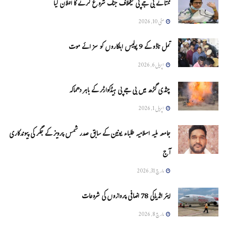
ممتا نے بی جے پی کیخلاف جنگ شروع کرنے کا اعلان کیا
مئی 10, 2026
تمل ناڈو کے 9 پولیس اہلکاروں کو سزائے موت
اپریل 6, 2026
چنڈی گڑھ میں بی جے پی ہیڈکوارٹر کے باہر دھماکہ
اپریل 1, 2026
جامعہ ملیہ اسلامیہ طلباء یونین کے سابق صدر شمس پرویز کے جگر کی پیوندکاری
آج
مارچ 31, 2026
ایئر انڈیاکی 78 اضافی پروازوں کی شروعات
مارچ 8, 2026