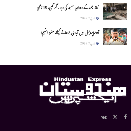
نماز جمعہ کے دوران مسجد کی دیوار گر گئی، 15 زخمی
مارچ 7, 2026
آندھراپردیش میں آبادی بڑھانے کیلئے منفرد اسکیم!
مارچ 7, 2026