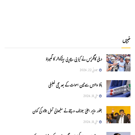
خبریں
دہلی کانگریس نے کیا بی جے پی ہیڈکواٹر کا گھیراؤ
جولائی 22, 2026
ہنتا وائرس سےتین اموات کے بعد مچی کھلبلی
مئی 11, 2026
بطور وزیر اعلیٰ جوزف وجئے نے سنبھالی تمل ناڈو کی کمان
مئی 11, 2026