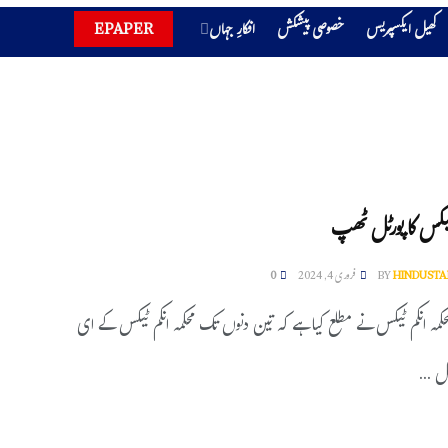
کھیل ایکسپریس
خصوصی پیشکش
افکارِ جہاں
EPAPER
 ٹیکس کا پورٹل ٹھپ
HINDUSTA
BY
فروری 4, 2024
0
حکمہ انکم ٹیکس نے مطلع کیا ہے کہ تین دنوں تک محکمہ انکم ٹیکس کے ای
ل ...