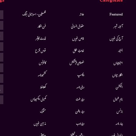
gs
Categories
ا
Featured
حادثہ
فلسطین- اسرائیل جنگ
ا
آئینہ شہر
حقوق انسانی
فن فنکار
ب
آج کی خبریں
خاص خبریں
قدرت کاقہر
ج
أخبار
خدمتِ خلق
قوس قزح
ر
اخبارجہاں
خصوصی پیشکش
کانفرنس
ف
افکارِ جہاں
دلچسپ
کشمیرنامہ
م
الیکشن
دہلی نامہ
کھلاخط
پ
ہ
بزم شمال
دیارِ ملت
کھیل ایکسپریس
بزنس
دیار وطن
متحرك
بہار نامہ
دیارِادب
مذہبی خبریں