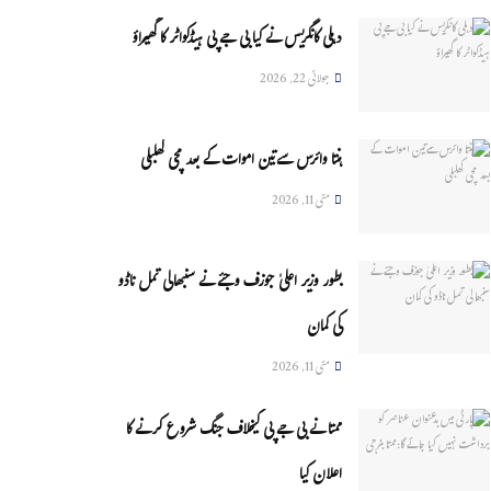
دہلی کانگریس نے کیا بی جے پی ہیڈکواٹر کا گھیراؤ
جولائی 22, 2026
ہنتا وائرس سےتین اموات کے بعد مچی کھلبلی
مئی 11, 2026
بطور وزیر اعلیٰ جوزف وجئے نے سنبھالی تمل ناڈو
کی کمان
مئی 11, 2026
ممتا نے بی جے پی کیخلاف جنگ شروع کرنے کا
اعلان کیا