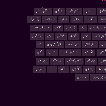
Ta
حتجاج
اسرائیل
اقوام متحدہ
الیکشن
الیکشن کمیشن
مریکہ
انتخابات
اپوزیشن
ایران
اے ایم یو
بنگلہ دیش
ھارتیہ جنتا پارٹی
بہار
بی جے پی
تلنگانہ
جامعہ ملیہ اسلامیہ
موں وکشمیر
حماس
حکومت
خواتین
دہلی
راجستھان
اہل
راہل گاندھی
سپریم کورٹ
عام آدمی پارٹی
غزہ
لسطین
لوک سبھا
لوک سبھا انتخابات
مسلمان
ممبئی
ودی
مہاراشٹر
نیشنل کانفرنس
وزیر اعظم
وزیر اعلیٰ
ارلیمنٹ
پاکستان
کانگریس
کرناٹک
کشمیر
کیجریوال
ماچل پردیش
ہندوستان