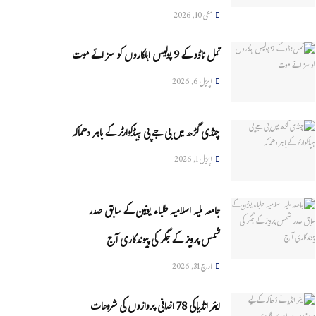
مئی 10, 2026
تمل ناڈو کے 9 پولیس اہلکاروں کو سزائے موت
اپریل 6, 2026
چنڈی گڑھ میں بی جے پی ہیڈکوارٹر کے باہر دھماکہ
اپریل 1, 2026
جامعہ ملیہ اسلامیہ طلباء یونین کے سابق صدر
شمس پرویز کے جگر کی پیوندکاری آج
مارچ 31, 2026
ایئر انڈیاکی 78 اضافی پروازوں کی شروعات