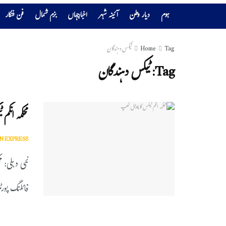
ہوم
دیار وطن
آئینہ شہر
اخبارجہاں
بزم شمال
فن فنکار
Tag
Home
ٹیکس دہندگان
Tag:
ٹیکس دہندگان
محکمہ انکم
N EXPRESS
نئی دہلی: م
فائلنگ پورٹ