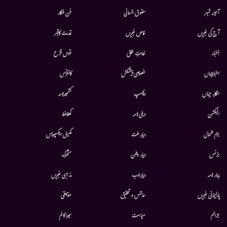
آئینہ شہر
حقوق انسانی
فن فنکار
آج کی خبریں
خاص خبریں
قدرت کاقہر
أخبار
خدمتِ خلق
قوس قزح
اخبارجہاں
خصوصی پیشکش
کانفرنس
افکارِ جہاں
دلچسپ
کشمیرنامہ
الیکشن
دہلی نامہ
کھلاخط
بزم شمال
دیارِ ملت
کھیل ایکسپریس
بزنس
دیار وطن
متحرك
بہار نامہ
دیارِادب
مذہبی خبریں
پارلیمانی خبریں
سائنس و تحقیق
موسيقى
جرائم
سیاست
میرا کالم