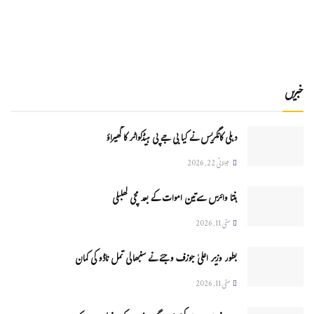
خبریں
دہلی کانگریس نے کیا بی جے پی ہیڈکواٹر کا گھیراؤ
جولائی 22, 2026
ہنتا وائرس سےتین اموات کے بعد مچی کھلبلی
مئی 11, 2026
بطور وزیر اعلیٰ جوزف وجئے نے سنبھالی تمل ناڈو کی کمان
مئی 11, 2026