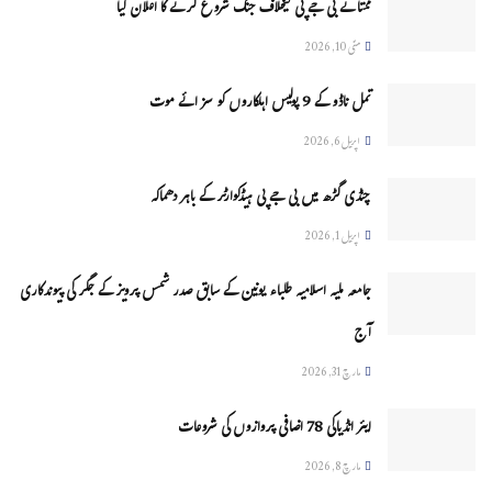
ممتا نے بی جے پی کیخلاف جنگ شروع کرنے کا اعلان کیا
مئی 10, 2026
تمل ناڈو کے 9 پولیس اہلکاروں کو سزائے موت
اپریل 6, 2026
چنڈی گڑھ میں بی جے پی ہیڈکوارٹر کے باہر دھماکہ
اپریل 1, 2026
جامعہ ملیہ اسلامیہ طلباء یونین کے سابق صدر شمس پرویز کے جگر کی پیوندکاری
آج
مارچ 31, 2026
ایئر انڈیاکی 78 اضافی پروازوں کی شروعات
مارچ 8, 2026