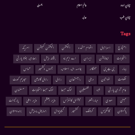
جہانِ اردو
عالم اسلام
ہمسایہ
جہانِ طب
عدلیہ
Tags
احتجاج
اسرائیل
اقوام متحدہ
الیکشن
الیکشن کمیشن
امریکہ
انتخابات
اپوزیشن
ایران
اے ایم یو
بنگلہ دیش
بھارتیہ جنتا پارٹی
بہار
بی جے پی
تلنگانہ
جامعہ ملیہ اسلامیہ
جموں وکشمیر
حماس
حکومت
خواتین
دہلی
راجستھان
راہل
راہل گاندھی
سپریم کورٹ
عام آدمی پارٹی
غزہ
فلسطین
لوک سبھا
لوک سبھا انتخابات
مسلمان
ممبئی
مودی
مہاراشٹر
نیشنل کانفرنس
وزیر اعظم
وزیر اعلیٰ
پارلیمنٹ
پاکستان
کانگریس
کرناٹک
کشمیر
کیجریوال
ہماچل پردیش
ہندوستان