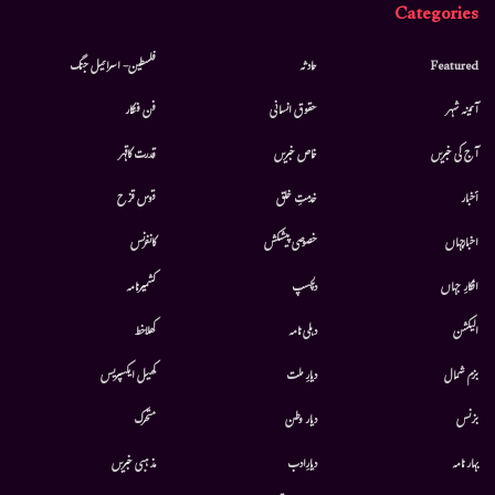
Categories
Featured
حادثہ
فلسطین- اسرائیل جنگ
آئینہ شہر
حقوق انسانی
فن فنکار
آج کی خبریں
خاص خبریں
قدرت کاقہر
أخبار
خدمتِ خلق
قوس قزح
اخبارجہاں
خصوصی پیشکش
کانفرنس
افکارِ جہاں
دلچسپ
کشمیرنامہ
الیکشن
دہلی نامہ
کھلاخط
بزم شمال
دیارِ ملت
کھیل ایکسپریس
بزنس
دیار وطن
متحرك
بہار نامہ
دیارِادب
مذہبی خبریں