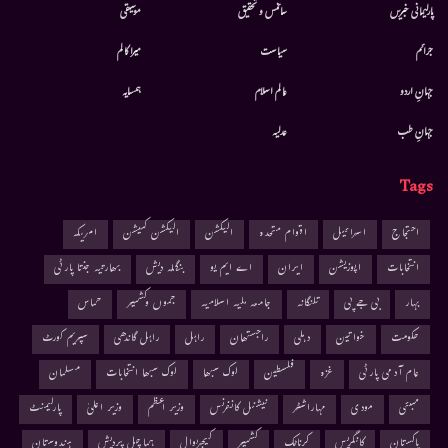
پارلیمانی خبریں
سائنس و تحقیق
موسيقى
جرائم
سیاست
میرا کالم
جہانِ اردو
عالم اسلام
ہمسایہ
جہانِ طب
عدلیہ
Tags
احتجاج
اسرائیل
اقوام متحدہ
الیکشن
الیکشن کمیشن
امریکہ
انتخابات
اپوزیشن
ایران
اے ایم یو
بنگلہ دیش
بھارتیہ جنتا پارٹی
بہار
بی جے پی
تلنگانہ
جامعہ ملیہ اسلامیہ
جموں وکشمیر
حماس
حکومت
خواتین
دہلی
راجستھان
راہل
راہل گاندھی
سپریم کورٹ
عام آدمی پارٹی
غزہ
فلسطین
لوک سبھا
لوک سبھا انتخابات
مسلمان
ممبئی
مودی
مہاراشٹر
نیشنل کانفرنس
وزیر اعظم
وزیر اعلیٰ
پارلیمنٹ
پاکستان
کانگریس
کرناٹک
کشمیر
کیجریوال
ہماچل پردیش
ہندوستان