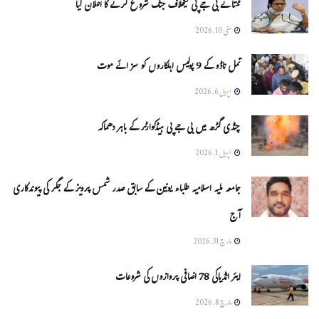
ممتا نے بی جے پی کیخلاف جنگ شروع کرنے کا اعلان کیا
مئی 10, 2026
تمل ناڈو کے 9 پولیس اہلکاروں کو سزائے موت
اپریل 6, 2026
چنڈی گڑھ میں بی جے پی ہیڈکوارٹر کے باہر دھماکہ
اپریل 1, 2026
جامعہ ملیہ اسلامیہ طلباء یونین کے سابق صدر شمس پرویز کے جگر کی پیوندکاری
آج
مارچ 31, 2026
ایئر انڈیاکی 78 اضافی پروازوں کی شروعات
مارچ 8, 2026