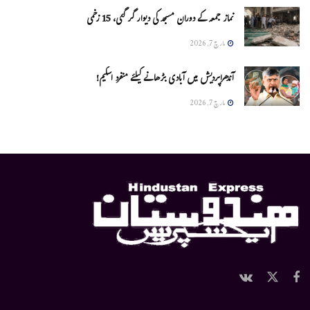
نماز جمعہ کے دوران مسجد کی دیوار گر گئی، 15 زخمی
مارچ 7, 2026
آندھراپردیش میں آبادی بڑھانے کیلئے منفرد اسکیم!
مارچ 7, 2026