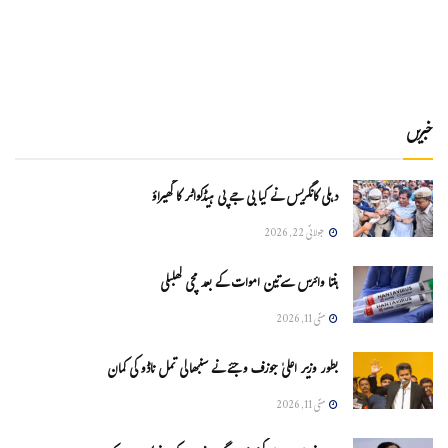
خبریں
دہلی کانگریس نے کیا بی جے پی ہیڈکواٹر کا گھیراؤ
جولائی 22, 2026
ہنتا وائرس سےتین اموات کے بعد مچی کھلبلی
مئی 11, 2026
بطور وزیر اعلیٰ جوزف وجئے نے سنبھالی تمل ناڈو کی کمان
مئی 11, 2026