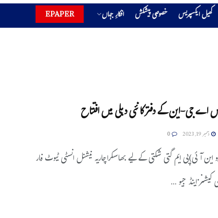
کھیل ایکسپریس
خصوصی پیشکش
افکارِ جہاں
EPAPER
س اے جی-این کے دفتر کا نئی دہلی میں افتتاح
دسمبر 19, 2023
0
و این آئی)پی ایم گتی شکتی کے لیے بھاسکراچاریہ نیشنل انسٹی ٹیوٹ فار
 کیشنز اینڈ جیو ...