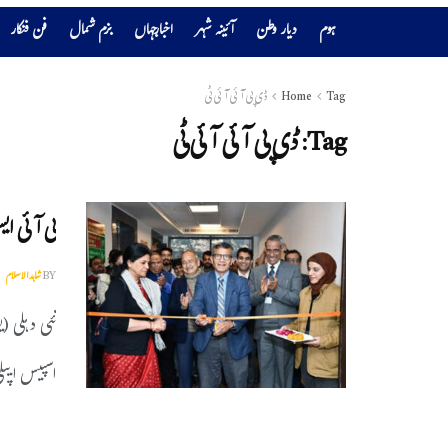
ہوم
دیار وطن
آئینہ شہر
اخبارجہاں
بزم شمال
فن فنکار
Tag
Home
ڈی پی آئی آئی ٹی
Tag:
ڈی پی آئی آئی ٹی
بی آئی ای
BY
شاہدالاسلام
نئی دہلی (ی
اسپیس ایپلی