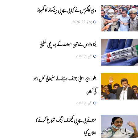
دہلی کانگریس نے کیا بی جے پی ہیڈکواٹر کا گھیراؤ
جولائی 22, 2026
ہنتا وائرس سےتین اموات کے بعد مچی کھلبلی
مئی 11, 2026
بطور وزیر اعلیٰ جوزف وجئے نے سنبھالی تمل ناڈو
کی کمان
مئی 11, 2026
ممتا نے بی جے پی کیخلاف جنگ شروع کرنے کا
اعلان کیا