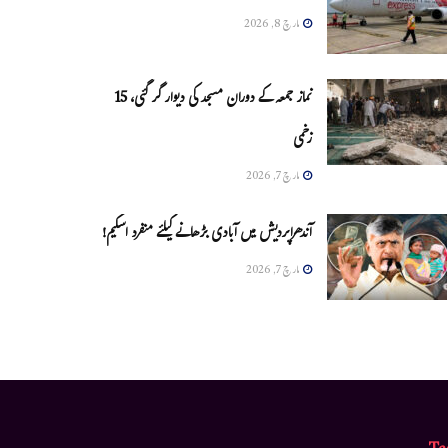
مارچ 8, 2026
نماز جمعہ کے دوران مسجد کی دیوار گر گئی، 15
زخمی
مارچ 7, 2026
آندھراپردیش میں آبادی بڑھانے کیلئے منفرد اسکیم!
مارچ 7, 2026