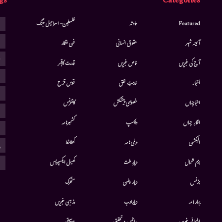
gs
Categories
ا
Featured
حادثہ
فلسطین- اسرائیل جنگ
ا
آئینہ شہر
حقوق انسانی
فن فنکار
ب
آج کی خبریں
خاص خبریں
قدرت کاقہر
ج
أخبار
خدمتِ خلق
قوس قزح
ر
اخبارجہاں
خصوصی پیشکش
کانفرنس
ف
افکارِ جہاں
دلچسپ
کشمیرنامہ
م
الیکشن
دہلی نامہ
کھلاخط
پ
ہ
بزم شمال
دیارِ ملت
کھیل ایکسپریس
بزنس
دیار وطن
متحرك
بہار نامہ
دیارِادب
مذہبی خبریں