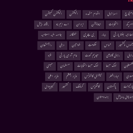
Ta
حتجاج
اسرائیل
اقوام متحدہ
الیکشن
الیکشن کمیشن
مریکہ
انتخابات
اپوزیشن
ایران
اے ایم یو
بنگلہ دیش
ھارتیہ جنتا پارٹی
بہار
بی جے پی
تلنگانہ
جامعہ ملیہ اسلامیہ
موں وکشمیر
حماس
حکومت
خواتین
دہلی
راجستھان
اہل
راہل گاندھی
سپریم کورٹ
عام آدمی پارٹی
غزہ
لسطین
لوک سبھا
لوک سبھا انتخابات
مسلمان
ممبئی
ودی
مہاراشٹر
نیشنل کانفرنس
وزیر اعظم
وزیر اعلیٰ
ارلیمنٹ
پاکستان
کانگریس
کرناٹک
کشمیر
کیجریوال
ماچل پردیش
ہندوستان