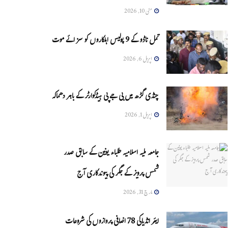
مئی 10, 2026
تمل ناڈو کے 9 پولیس اہلکاروں کو سزائے موت
اپریل 6, 2026
چنڈی گڑھ میں بی جے پی ہیڈکوارٹر کے باہر دھماکہ
اپریل 1, 2026
جامعہ ملیہ اسلامیہ طلباء یونین کے سابق صدر
شمس پرویز کے جگر کی پیوندکاری آج
مارچ 31, 2026
ایئر انڈیاکی 78 اضافی پروازوں کی شروعات