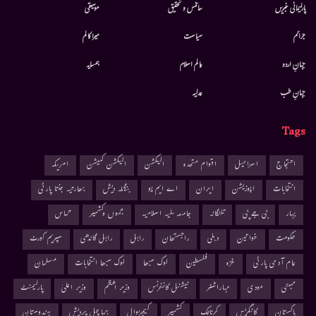
پارلیمانی خبریں
سائنس و تحقیق
موسيقى
جرائم
سیاست
میرا کالم
جہانِ اردو
عالم اسلام
ہمسایہ
جہانِ طب
عدلیہ
Tags
احتجاج
اسرائیل
اقوام متحدہ
الیکشن
الیکشن کمیشن
امریکہ
انتخابات
اپوزیشن
ایران
اے ایم یو
بنگلہ دیش
بھارتیہ جنتا پارٹی
بہار
بی جے پی
تلنگانہ
جامعہ ملیہ اسلامیہ
جموں وکشمیر
حماس
حکومت
خواتین
دہلی
راجستھان
راہل
راہل گاندھی
سپریم کورٹ
عام آدمی پارٹی
غزہ
فلسطین
لوک سبھا
لوک سبھا انتخابات
مسلمان
ممبئی
مودی
مہاراشٹر
نیشنل کانفرنس
وزیر اعظم
وزیر اعلیٰ
پارلیمنٹ
پاکستان
کانگریس
کرناٹک
کشمیر
کیجریوال
ہماچل پردیش
ہندوستان