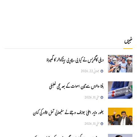
خبریں
دہلی کانگریس نے کیا بی جے پی ہیڈکواٹر کا گھیراؤ
جولائی 22, 2026
ہنتا وائرس سےتین اموات کے بعد مچی کھلبلی
مئی 11, 2026
بطور وزیر اعلیٰ جوزف وجئے نے سنبھالی تمل ناڈو کی کمان
مئی 11, 2026