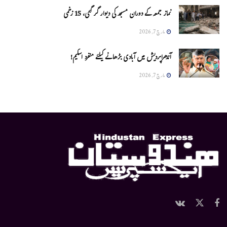
نماز جمعہ کے دوران مسجد کی دیوار گر گئی، 15 زخمی
مارچ 7, 2026
آندھراپردیش میں آبادی بڑھانے کیلئے منفرد اسکیم!
مارچ 7, 2026