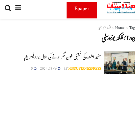
Epaper
Tag
Home
کلکتہ یونیورسٹی
Tag:
کلکتہ یونیورسٹی
صغیر اشرف کی تحقیق خون جگر جلانے کی مثال: پروفیسر ندیم
HINDUSTAN EXPRESS
BY
نومبر 18, 2024
0