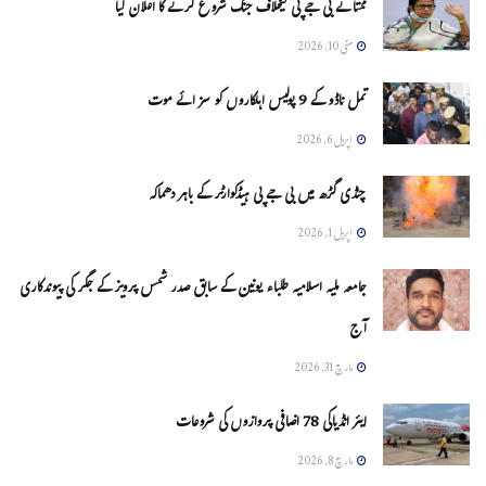
ممتا نے بی جے پی کیخلاف جنگ شروع کرنے کا اعلان کیا
مئی 10, 2026
تمل ناڈو کے 9 پولیس اہلکاروں کو سزائے موت
اپریل 6, 2026
چنڈی گڑھ میں بی جے پی ہیڈکوارٹر کے باہر دھماکہ
اپریل 1, 2026
جامعہ ملیہ اسلامیہ طلباء یونین کے سابق صدر شمس پرویز کے جگر کی پیوندکاری
آج
مارچ 31, 2026
ایئر انڈیاکی 78 اضافی پروازوں کی شروعات
مارچ 8, 2026