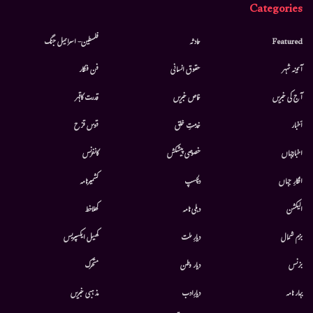
Categories
Featured
حادثہ
فلسطین- اسرائیل جنگ
آئینہ شہر
حقوق انسانی
فن فنکار
آج کی خبریں
خاص خبریں
قدرت کاقہر
أخبار
خدمتِ خلق
قوس قزح
اخبارجہاں
خصوصی پیشکش
کانفرنس
افکارِ جہاں
دلچسپ
کشمیرنامہ
الیکشن
دہلی نامہ
کھلاخط
بزم شمال
دیارِ ملت
کھیل ایکسپریس
بزنس
دیار وطن
متحرك
بہار نامہ
دیارِادب
مذہبی خبریں