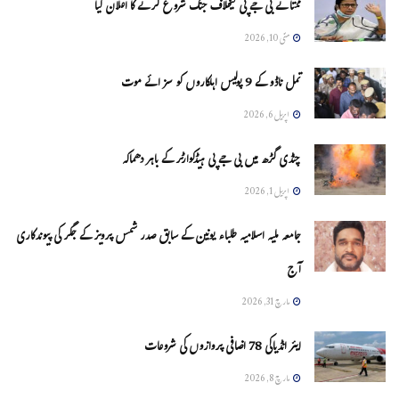
ممتا نے بی جے پی کیخلاف جنگ شروع کرنے کا اعلان کیا
مئی 10, 2026
تمل ناڈو کے 9 پولیس اہلکاروں کو سزائے موت
اپریل 6, 2026
چنڈی گڑھ میں بی جے پی ہیڈکوارٹر کے باہر دھماکہ
اپریل 1, 2026
جامعہ ملیہ اسلامیہ طلباء یونین کے سابق صدر شمس پرویز کے جگر کی پیوندکاری
آج
مارچ 31, 2026
ایئر انڈیاکی 78 اضافی پروازوں کی شروعات
مارچ 8, 2026