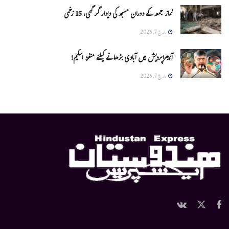
نماز جمعہ کے دوران مسجد کی دیوار گر گئی، 15 زخمی
مارچ 7, 2026
آندھراپردیش میں آبادی بڑھانے کیلئے منفرد اسکیم!
مارچ 7, 2026