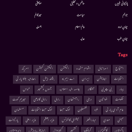
پارلیمانی خبریں
سائنس و تحقیق
موسيقى
جرائم
سیاست
میرا کالم
جہانِ اردو
عالم اسلام
ہمسایہ
جہانِ طب
عدلیہ
Tags
احتجاج
اسرائیل
اقوام متحدہ
الیکشن
الیکشن کمیشن
امریکہ
انتخابات
اپوزیشن
ایران
اے ایم یو
بنگلہ دیش
بھارتیہ جنتا پارٹی
بہار
بی جے پی
تلنگانہ
جامعہ ملیہ اسلامیہ
جموں وکشمیر
حماس
حکومت
خواتین
دہلی
راجستھان
راہل
راہل گاندھی
سپریم کورٹ
عام آدمی پارٹی
غزہ
فلسطین
لوک سبھا
لوک سبھا انتخابات
مسلمان
ممبئی
مودی
مہاراشٹر
نیشنل کانفرنس
وزیر اعظم
وزیر اعلیٰ
پارلیمنٹ
پاکستان
کانگریس
کرناٹک
کشمیر
کیجریوال
ہماچل پردیش
ہندوستان