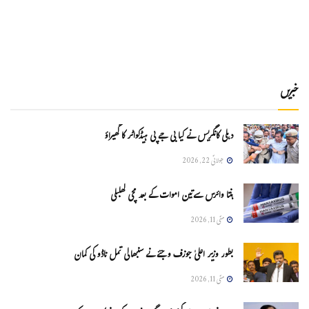
خبریں
دہلی کانگریس نے کیا بی جے پی ہیڈکواٹر کا گھیراؤ
جولائی 22, 2026
ہنتا وائرس سےتین اموات کے بعد مچی کھلبلی
مئی 11, 2026
بطور وزیر اعلیٰ جوزف وجئے نے سنبھالی تمل ناڈو کی کمان
مئی 11, 2026