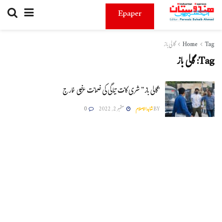
Epaper
Tag
Home
گالی باز
Tag:
گالی باز
"گالی باز” شری کانت تیاگی کی ضمانت عرضی خارج
BY
شاہدالاسلام
ستمبر 2, 2022
0