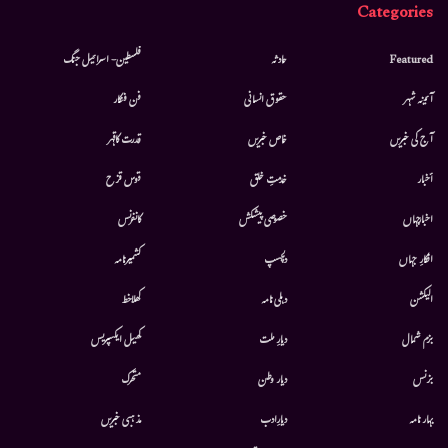
Categories
Featured
حادثہ
فلسطین- اسرائیل جنگ
آئینہ شہر
حقوق انسانی
فن فنکار
آج کی خبریں
خاص خبریں
قدرت کاقہر
أخبار
خدمتِ خلق
قوس قزح
اخبارجہاں
خصوصی پیشکش
کانفرنس
افکارِ جہاں
دلچسپ
کشمیرنامہ
الیکشن
دہلی نامہ
کھلاخط
بزم شمال
دیارِ ملت
کھیل ایکسپریس
بزنس
دیار وطن
متحرك
بہار نامہ
دیارِادب
مذہبی خبریں