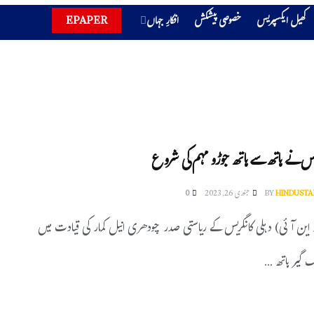
کھیل ایکسپریس
خصوصی پیشکش
افکارِ جہاں
EPAPER
ریس نے ہاتھ سے ہاتھ جوڑو مہم کی شروع
HINDUSTA
BY
جنوری 26, 2023
0
و این آئی) دہلی کانگریس کے ریاستی صدر چودھری انیل کمار کی قیادت میں
گیر ہاتھ ...