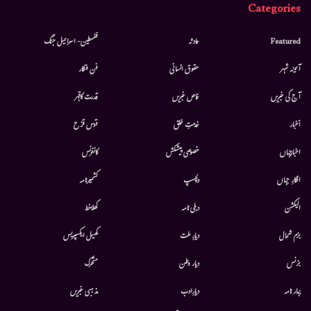
Categories
Featured
حادثہ
فلسطین- اسرائیل جنگ
آئینہ شہر
حقوق انسانی
فن فنکار
آج کی خبریں
خاص خبریں
قدرت کاقہر
أخبار
خدمتِ خلق
قوس قزح
اخبارجہاں
خصوصی پیشکش
کانفرنس
افکارِ جہاں
دلچسپ
کشمیرنامہ
الیکشن
دہلی نامہ
کھلاخط
بزم شمال
دیارِ ملت
کھیل ایکسپریس
بزنس
دیار وطن
متحرك
بہار نامہ
دیارِادب
مذہبی خبریں