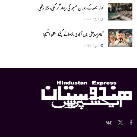
نماز جمعہ کے دوران مسجد کی دیوار گر گئی، 15 زخمی
مارچ 7, 2026
آندھراپردیش میں آبادی بڑھانے کیلئے منفرد اسکیم!
مارچ 7, 2026