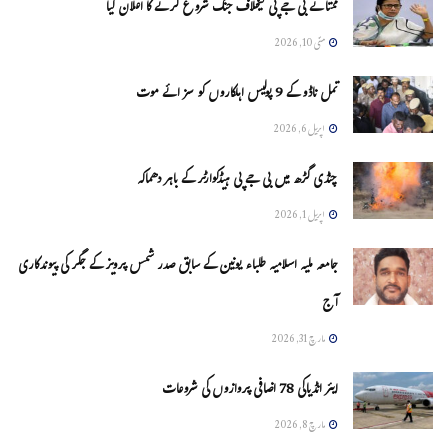
ممتا نے بی جے پی کیخلاف جنگ شروع کرنے کا اعلان کیا
مئی 10, 2026
تمل ناڈو کے 9 پولیس اہلکاروں کو سزائے موت
اپریل 6, 2026
چنڈی گڑھ میں بی جے پی ہیڈکوارٹر کے باہر دھماکہ
اپریل 1, 2026
جامعہ ملیہ اسلامیہ طلباء یونین کے سابق صدر شمس پرویز کے جگر کی پیوندکاری
آج
مارچ 31, 2026
ایئر انڈیاکی 78 اضافی پروازوں کی شروعات
مارچ 8, 2026