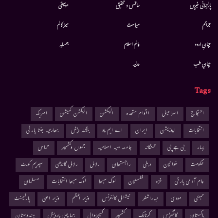
پارلیمانی خبریں
سائنس و تحقیق
موسيقى
جرائم
سیاست
میرا کالم
جہانِ اردو
عالم اسلام
ہمسایہ
جہانِ طب
عدلیہ
Tags
احتجاج
اسرائیل
اقوام متحدہ
الیکشن
الیکشن کمیشن
امریکہ
انتخابات
اپوزیشن
ایران
اے ایم یو
بنگلہ دیش
بھارتیہ جنتا پارٹی
بہار
بی جے پی
تلنگانہ
جامعہ ملیہ اسلامیہ
جموں وکشمیر
حماس
حکومت
خواتین
دہلی
راجستھان
راہل
راہل گاندھی
سپریم کورٹ
عام آدمی پارٹی
غزہ
فلسطین
لوک سبھا
لوک سبھا انتخابات
مسلمان
ممبئی
مودی
مہاراشٹر
نیشنل کانفرنس
وزیر اعظم
وزیر اعلیٰ
پارلیمنٹ
پاکستان
کانگریس
کرناٹک
کشمیر
کیجریوال
ہماچل پردیش
ہندوستان