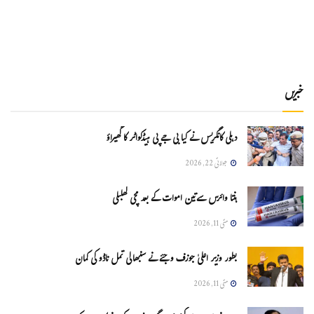
خبریں
دہلی کانگریس نے کیا بی جے پی ہیڈکواٹر کا گھیراؤ
جولائی 22, 2026
ہنتا وائرس سےتین اموات کے بعد مچی کھلبلی
مئی 11, 2026
بطور وزیر اعلیٰ جوزف وجئے نے سنبھالی تمل ناڈو کی کمان
مئی 11, 2026