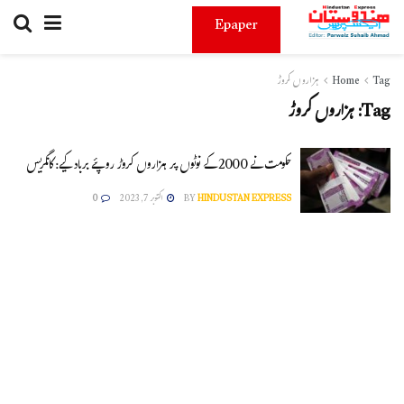
Epaper
Tag
Home
ہزاروں کروڑ
Tag:
ہزاروں کروڑ
حکومت نے 2000 کے نوٹوں پر ہزاروں کروڑ روپئے برباد کیے: کانگریس
HINDUSTAN EXPRESS
BY
اکتوبر 7, 2023
0