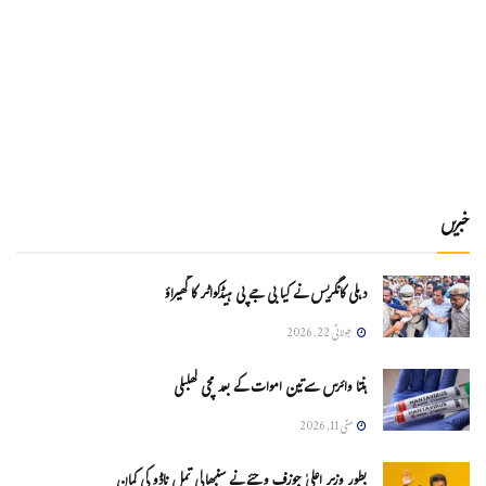
خبریں
دہلی کانگریس نے کیا بی جے پی ہیڈکواٹر کا گھیراؤ
جولائی 22, 2026
ہنتا وائرس سےتین اموات کے بعد مچی کھلبلی
مئی 11, 2026
بطور وزیر اعلیٰ جوزف وجئے نے سنبھالی تمل ناڈو کی کمان