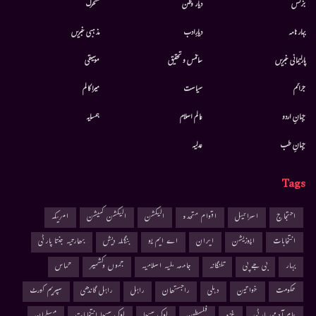
بزنس
دیار وطن
متحرك
بہار نامہ
دیارِادب
مذہبی خبریں
پارلیمانی خبریں
سائنس و تحقیق
موسيقى
جرائم
سیاست
میرا کالم
جہانِ اردو
عالم اسلام
ہمسایہ
جہانِ طب
عدلیہ
Tags
احتجاج
اسرائیل
اقوام متحدہ
الیکشن
الیکشن کمیشن
امریکہ
انتخابات
اپوزیشن
ایران
اے ایم یو
بنگلہ دیش
بھارتیہ جنتا پارٹی
بہار
بی جے پی
تلنگانہ
جامعہ ملیہ اسلامیہ
جموں وکشمیر
حماس
حکومت
خواتین
دہلی
راجستھان
راہل
راہل گاندھی
سپریم کورٹ
عام آدمی پارٹی
غزہ
فلسطین
لوک سبھا
لوک سبھا انتخابات
مسلمان