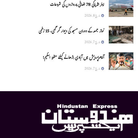
ایئر انڈیاکی 78 اضافی پروازوں کی شروعات
مارچ 8, 2026
نماز جمعہ کے دوران مسجد کی دیوار گر گئی، 15 زخمی
مارچ 7, 2026
آندھراپردیش میں آبادی بڑھانے کیلئے منفرد اسکیم!
مارچ 7, 2026