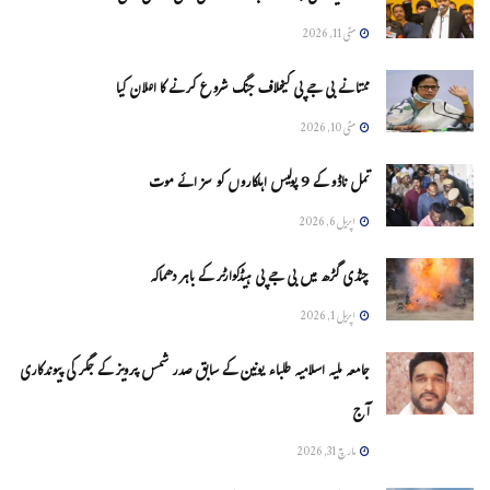
مئی 11, 2026
ممتا نے بی جے پی کیخلاف جنگ شروع کرنے کا اعلان کیا
مئی 10, 2026
تمل ناڈو کے 9 پولیس اہلکاروں کو سزائے موت
اپریل 6, 2026
چنڈی گڑھ میں بی جے پی ہیڈکوارٹر کے باہر دھماکہ
اپریل 1, 2026
جامعہ ملیہ اسلامیہ طلباء یونین کے سابق صدر شمس پرویز کے جگر کی پیوندکاری
آج
مارچ 31, 2026