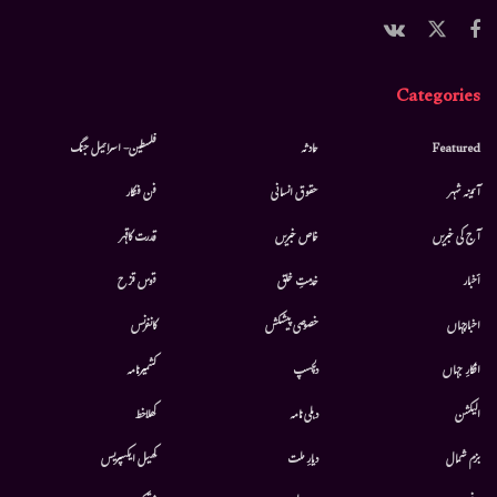
Categories
Featured
حادثہ
فلسطین- اسرائیل جنگ
آئینہ شہر
حقوق انسانی
فن فنکار
آج کی خبریں
خاص خبریں
قدرت کاقہر
أخبار
خدمتِ خلق
قوس قزح
اخبارجہاں
خصوصی پیشکش
کانفرنس
افکارِ جہاں
دلچسپ
کشمیرنامہ
الیکشن
دہلی نامہ
کھلاخط
بزم شمال
دیارِ ملت
کھیل ایکسپریس