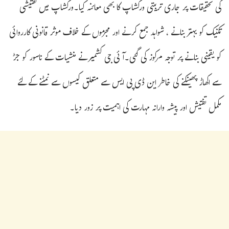
کی تحقیقات پر جاری تربیتی ورکشاپ کا بھی معائنہ کیا۔ورکشاپ میں تفتیشی
تکنیک کو بہتر بنانے ، شواہد جمع کرنے اور مجرموں کے خلاف موثر قانونی کارروائی
کو یقینی بنانے پر توجہ مرکوز کی گئی۔آئی جی کشمیر نے منشیات کے ناسور کو جڑ
سے اکھاڑ پھینکنے کی خاطر این ڈی پی ایس سے متعلق کیسوں سے نمٹنے کے لئے
مکمل تفتیش اور پیشہ وارانہ مہارت کی اہمیت پر زور دیا۔