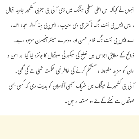
انہوں نے کہاکہ اس اعلیٰ سطحی میٹنگ میں ڈی آئی جی جنوبی کشمیر جاوید اقبال
، ایس ایس پی اننت ناگ ڈاکٹر جی وی سندیپ ، ایس پی ہیڈ کواٹر سجاد احمد،
اے ایس پی اننت ناگ غلام حسن اور دوسرے سینئر آفیسران موجود رہے۔
ذرائع کے مطابق اجلاس میں ضلع کی سیکورٹی صورتحال کا جائزہ لیا گیا اور امن و
امان کو مزید مضبوط و مستحکم کرنے کی خاطر نئی حکمت عملی طے کی گئی۔
آئی جی کشمیر نے میٹنگ میں شریک سبھی آفیسران کو ہدایت دی کہ کسی بھی
صورتحال سے نمٹنے کے لئے وہ مستعد رہیں۔