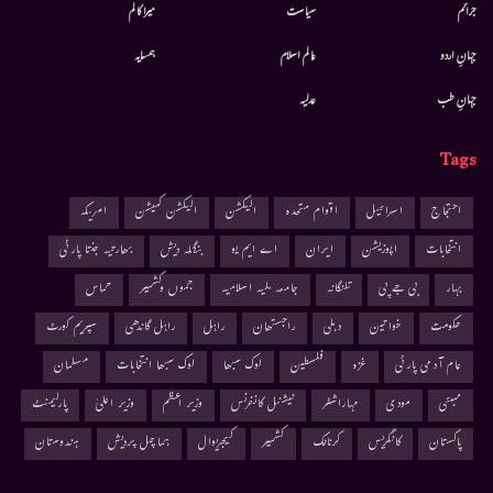
جرائم
سیاست
میرا کالم
جہانِ اردو
عالم اسلام
ہمسایہ
جہانِ طب
عدلیہ
Tags
احتجاج
اسرائیل
اقوام متحدہ
الیکشن
الیکشن کمیشن
امریکہ
انتخابات
اپوزیشن
ایران
اے ایم یو
بنگلہ دیش
بھارتیہ جنتا پارٹی
بہار
بی جے پی
تلنگانہ
جامعہ ملیہ اسلامیہ
جموں وکشمیر
حماس
حکومت
خواتین
دہلی
راجستھان
راہل
راہل گاندھی
سپریم کورٹ
عام آدمی پارٹی
غزہ
فلسطین
لوک سبھا
لوک سبھا انتخابات
مسلمان
ممبئی
مودی
مہاراشٹر
نیشنل کانفرنس
وزیر اعظم
وزیر اعلیٰ
پارلیمنٹ
پاکستان
کانگریس
کرناٹک
کشمیر
کیجریوال
ہماچل پردیش
ہندوستان