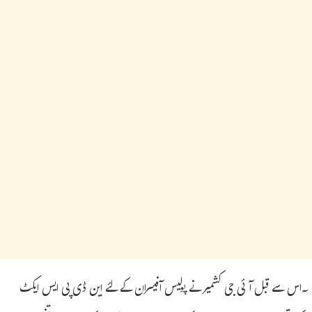
ٓاس سے قبل آئی جی کشمیر نے پولیس آفیسران کے لئے این ڈی پی ایس ایکٹ