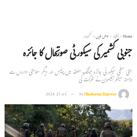
Home
أخبار
خاص خبریں
کشمیرنامہ
جنوبی کشمیر کی سیکورٹی صورتحال کا جائزہ
اعلیٰ سطحی سیکورٹی جائزہ میٹنگ منعقد میں پولیس اور دیگر سلامتی اداروں سے
وابستہ سینئر آفیسران نے شرکت کی
Hindustan Express
by
نومبر 13, 2024