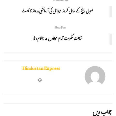
Previous Post
طویل رینج کے حامل کروز میزائل کی آزمائشی پرواز کا ٹیسٹ
Next Post
ہیمنت حکومت تمام محاذوں پر ناکام: نڈا
Hindustan Express
جواب دیں