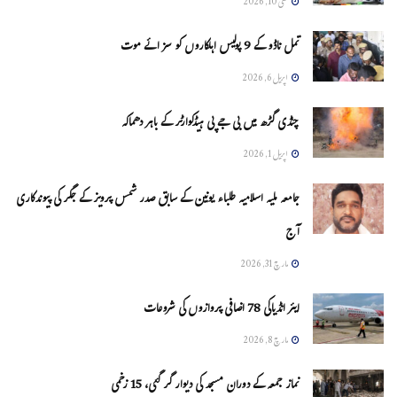
مئی 10, 2026
تمل ناڈو کے 9 پولیس اہلکاروں کو سزائے موت
اپریل 6, 2026
چنڈی گڑھ میں بی جے پی ہیڈکوارٹر کے باہر دھماکہ
اپریل 1, 2026
جامعہ ملیہ اسلامیہ طلباء یونین کے سابق صدر شمس پرویز کے جگر کی پیوندکاری
آج
مارچ 31, 2026
ایئر انڈیاکی 78 اضافی پروازوں کی شروعات
مارچ 8, 2026
نماز جمعہ کے دوران مسجد کی دیوار گر گئی، 15 زخمی