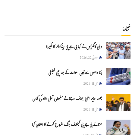
خبریں
دہلی کانگریس نے کیا بی جے پی ہیڈکواٹر کا گھیراؤ
جولائی 22, 2026
ہنتا وائرس سےتین اموات کے بعد مچی کھلبلی
مئی 11, 2026
بطور وزیر اعلیٰ جوزف وجئے نے سنبھالی تمل ناڈو کی کمان
مئی 11, 2026
ممتا نے بی جے پی کیخلاف جنگ شروع کرنے کا اعلان کیا