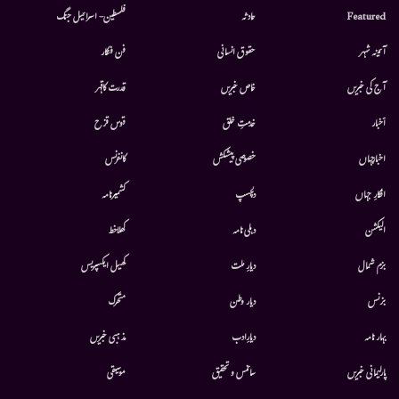
Featured
حادثہ
فلسطین- اسرائیل جنگ
آئینہ شہر
حقوق انسانی
فن فنکار
آج کی خبریں
خاص خبریں
قدرت کاقہر
أخبار
خدمتِ خلق
قوس قزح
اخبارجہاں
خصوصی پیشکش
کانفرنس
افکارِ جہاں
دلچسپ
کشمیرنامہ
الیکشن
دہلی نامہ
کھلاخط
بزم شمال
دیارِ ملت
کھیل ایکسپریس
بزنس
دیار وطن
متحرك
بہار نامہ
دیارِادب
مذہبی خبریں
پارلیمانی خبریں
سائنس و تحقیق
موسيقى