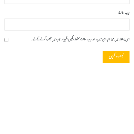
ویب‌ سائٹ
اس براؤزر میں میرا نام، ای میل، اور ویب سائٹ محفوظ رکھیں اگلی بار جب میں تبصرہ کرنے کےلیے۔