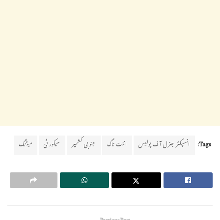
Tags:
انسپکٹر جنرل آف پولیس
اننت ناگ
جنوبی کشمیر
سیکورٹی
میٹنگ