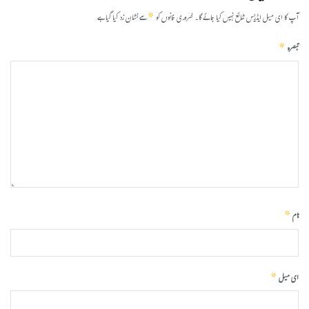
*
آپ کا ای میل ایڈریس شائع نہیں کیا جائے گا۔
ضروری خانوں کو
سے نشان زد کیا گیا ہے
*
تبصرہ
*
نام
*
ای میل