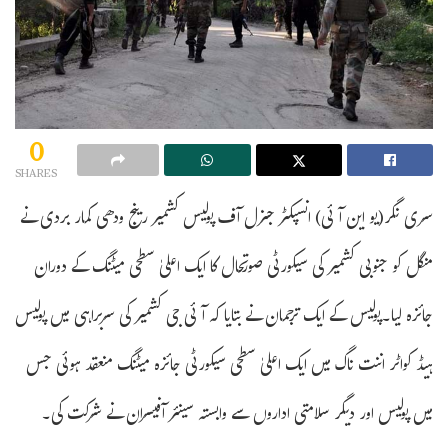
0
SHARES
سری نگر(یو این آئی) انسپکٹر جنرل آف پولیس کشمیر رینج ودھی کمار بردی نے
منگل کو جنوبی کشمیر کی سیکورٹی صورتحال کا ایک اعلیٰ سطحی میٹنگ کے دوران
جائزہ لیا۔پولیس کے ایک ترجمان نے بتایا کہ آئی جی کشمیر کی سربراہی میں پولیس
ہیڈ کواٹر اننت ناگ میں ایک اعلیٰ سطحی سیکورٹی جائزہ میٹنگ منعقد ہوئی جس
میں پولیس اور دیگر سلامتی اداروں سے وابستہ سینئر آفیسران نے شرکت کی۔