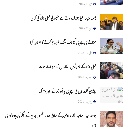
مئی 11, 2026
بطور وزیر اعلیٰ جوزف وجئے نے سنبھالی تمل ناڈو کی کمان
مئی 11, 2026
ممتا نے بی جے پی کیخلاف جنگ شروع کرنے کا اعلان کیا
مئی 10, 2026
تمل ناڈو کے 9 پولیس اہلکاروں کو سزائے موت
اپریل 6, 2026
چنڈی گڑھ میں بی جے پی ہیڈکوارٹر کے باہر دھماکہ
اپریل 1, 2026
جامعہ ملیہ اسلامیہ طلباء یونین کے سابق صدر شمس پرویز کے جگر کی پیوندکاری