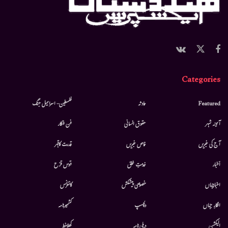
Categories
Featured
حادثہ
فلسطین- اسرائیل جنگ
آئینہ شہر
حقوق انسانی
فن فنکار
آج کی خبریں
خاص خبریں
قدرت کاقہر
أخبار
خدمتِ خلق
قوس قزح
اخبارجہاں
خصوصی پیشکش
کانفرنس
افکارِ جہاں
دلچسپ
کشمیرنامہ
الیکشن
دہلی نامہ
کھلاخط