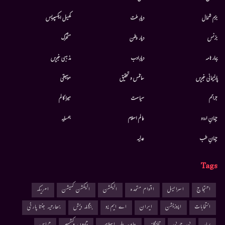
بزم شمال
دیارِ ملت
کھیل ایکسپریس
بزنس
دیار وطن
متحرك
بہار نامہ
دیارِادب
مذہبی خبریں
پارلیمانی خبریں
سائنس و تحقیق
موسيقى
جرائم
سیاست
میرا کالم
جہانِ اردو
عالم اسلام
ہمسایہ
جہانِ طب
عدلیہ
Tags
احتجاج
اسرائیل
اقوام متحدہ
الیکشن
الیکشن کمیشن
امریکہ
انتخابات
اپوزیشن
ایران
اے ایم یو
بنگلہ دیش
بھارتیہ جنتا پارٹی