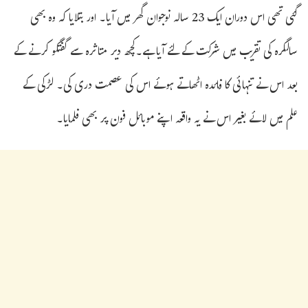
گئی تھی اس دوران ایک 23 سالہ نوجوان گھر میں آیا۔ اور بتلایا کہ وہ بھی
سالگرہ کی تقریب میں شرکت کے لئے آیا ہے۔کچھ دیر متاثرہ سے گفتگو کرنے کے
بعد اس نے تنہائی کا فائدہ اٹھاتے ہوئے اس کی عصمت دری کی۔ لڑکی کے
علم میں لائے بغیر اس نے یہ واقعہ اپنے موبائل فون پر بھی فلمایا۔