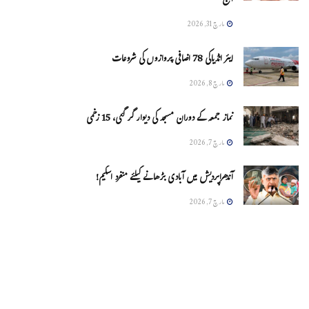
آج
مارچ 31, 2026
ایئر انڈیاکی 78 اضافی پروازوں کی شروعات
مارچ 8, 2026
نماز جمعہ کے دوران مسجد کی دیوار گر گئی، 15 زخمی
مارچ 7, 2026
آندھراپردیش میں آبادی بڑھانے کیلئے منفرد اسکیم!
مارچ 7, 2026