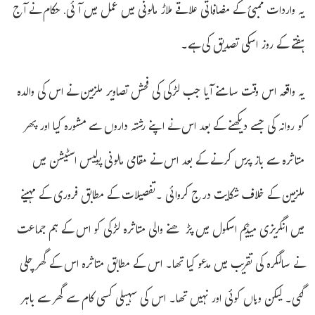
یہ واردات ممبئ کے مضافاتی علاقے ملاڑ مالونی میں عمل میں آئی. حکام نے آج
ہفتے کے روز اسکی تصدیق کی ہے۔
یہ واقعہ اس وقت سامنے آیا جب لڑکی کی فحش تصاویر ملزمین نے اس کی والدہ
کو روانہ کی جسے دیکھنے کے بعد اس نے اپنے رشتہ داروں سے مشورہ کیا اور پھر
متاثرہ سے باز پرس کرنے کے بعد اس نے مقامی مالونی پولیس اسٹیشن میں
ملزمین کے خلاف شکایت درج کروائی ۔تفصیلات کے مطابق فروری کے مہینے
میں انگریزی میڈیم اسکول میں پڑھنے والی متاثرہ لڑکی کو اس کے ہم جماعت
نے سالگرہ کی تقریب میں مدعو کیا تھا۔ اس کے مطابق متاثرہ اس کے گھر چلی
گئی۔ لیکن وہاں کوئی اور نہیں تھا۔ اس کی سہیلی کسی کام سے گھر سے باہر