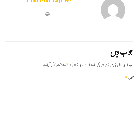
Hindustan Express
جواب دیں
*
آپ کا ای میل ایڈریس شائع نہیں کیا جائے گا۔
ضروری خانوں کو
سے نشان زد کیا گیا ہے
*
تبصرہ