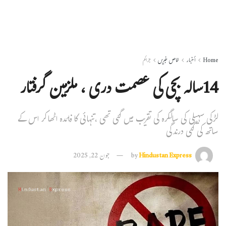
Home
أخبار
خاص خبریں
جرائم
14سالہ بچی کی عصمت دری ، ملزمین گرفتار
لڑکی سہیلی کی سالگرہ کی تقریب میں گئی تھی ،تنہائی کا فائدہ اٹھاکر اس کے
ساتھ کی گئی درندگی
Hindustan Express
by
جون 22, 2025