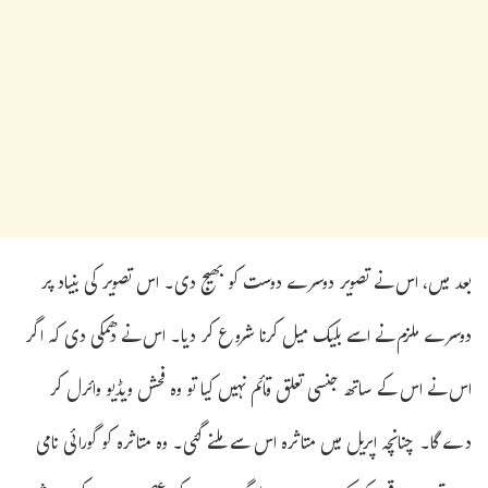
بعد میں، اس نے تصویر دوسرے دوست کو بھیج دی۔ اس تصویر کی بنیاد پر
دوسرے ملزم نے اسے بلیک میل کرنا شروع کر دیا۔ اس نے دھمکی دی کہ اگر
اس نے اس کے ساتھ جنسی تعلق قائم نہیں کیا تو وہ فحش ویڈیو وائرل کر
دے گا۔ چنانچہ اپریل میں متاثرہ اس سے ملنے گئی۔ وہ متاثرہ کو گورائی نامی