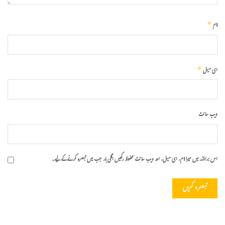
*
نام
*
ای میل
ویب‌ سائٹ
اس براؤزر میں میرا نام، ای میل، اور ویب سائٹ محفوظ رکھیں اگلی بار جب میں تبصرہ کرنے کےلیے۔