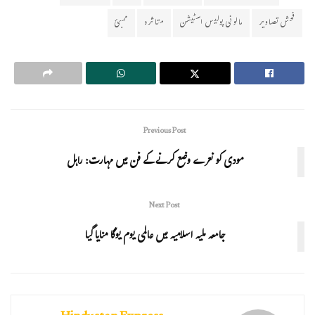
فحش تصاویر
مالونی پولیس اسٹیشن
متاثرہ
ممبئ
Previous Post
مودی کو نعرے وضع کرنے کے فن میں مہارت: راہل
Next Post
جامعہ ملیہ اسلامیہ میں عالمی یوم یوگا منایا گیا