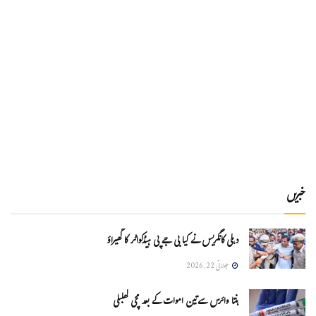
خبریں
دہلی کانگریس نے کیا بی جے پی ہیڈکواٹر کا گھیراؤ
جولائی 22, 2026
ہنتا وائرس سےتین اموات کے بعد مچی کھلبلی