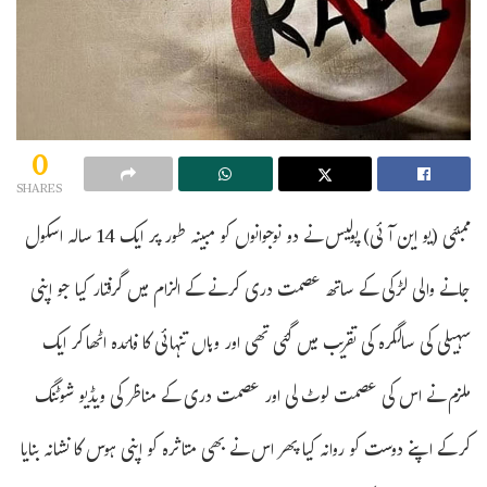
0
SHARES
ممبئی (یو این آئی) پولیس نے دو نوجوانوں کو مبینہ طور پر ایک 14 سالہ اسکول
جانے والی لڑکی کے ساتھ عصمت دری کرنے کے الزام میں گرفتار کیا جو اپنی
سہیلی کی سالگرہ کی تقریب میں گئی تھی اور وہاں تنہائی کا فائدہ اٹھاکر ایک
ملزم نے اس کی عصمت لوٹ لی اور عصمت دری کے مناظر کی ویڈیو شوٹنگ
کرکے اپنے دوست کو روانہ کیا پھر اس نے بھی متاثرہ کو اپنی ہوس کا نشانہ بنایا