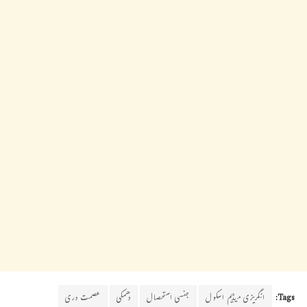
Tags:
انگریزی میڈیم اسکول
جنسی استحصال
دھمکی
عصمت دری