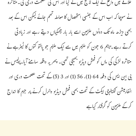
علاقے میں واقع کے ایک لاج میں لے گیا اور اس کی عصمت دری کی۔متاثرہ
نے سوچا کہ اب اس کے جنسی استحصال کا معاملہ تھم جائے لیکن اس کے بعد
بھی دیڑھ ماہ تک دونوں ملزمین اسے بار بار دھمکیاں دیتے رہے اور زیادتی
کرتے رہے۔تاہم 6 جون کو ملزم میں سے ایک ملزم جو پالتو کتوں کا ٹینر ہے نے
متاثرہ لڑکی کی ماں کو فحش ویڈیو بھیجی تھی۔ پھر یہ واقعہ سامنے آیا۔پولیس نے
بی این ایس کی دفعہ 64 (1)، 56 (1) اور 3 (5) کے تحت عصمت دری اور
انفارمیشن ٹکنالوجی ایکٹ کے تحت بھی فحش ویڈیو وائرل کرنے پر جرم کا انداج
کرکے ملزمین کو گرفتار کیا ہے