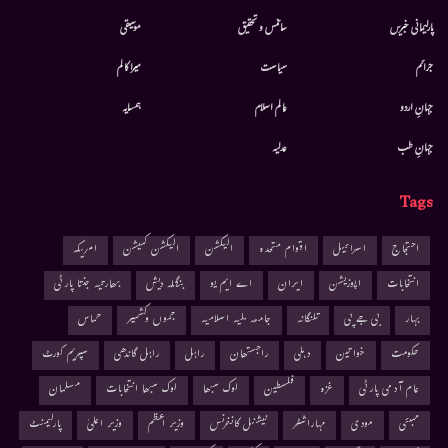
پارلیمانی خبریں
سائنس و تحقیق
موسيقى
جرائم
سیاست
میرا کالم
جہانِ اردو
عالم اسلام
ہمسایہ
جہانِ طب
عدلیہ
Tags
احتجاج
اسرائیل
اقوام متحدہ
الیکشن
الیکشن کمیشن
امریکہ
انتخابات
اپوزیشن
ایران
اے ایم یو
بنگلہ دیش
بھارتیہ جنتا پارٹی
بہار
بی جے پی
تلنگانہ
جامعہ ملیہ اسلامیہ
جموں وکشمیر
حماس
حکومت
خواتین
دہلی
راجستھان
راہل
راہل گاندھی
سپریم کورٹ
عام آدمی پارٹی
غزہ
فلسطین
لوک سبھا
لوک سبھا انتخابات
مسلمان
ممبئی
مودی
مہاراشٹر
نیشنل کانفرنس
وزیر اعظم
وزیر اعلیٰ
پارلیمنٹ