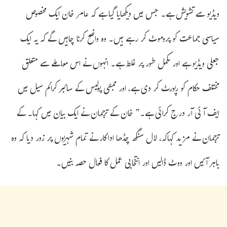
ویڈیو سے تشویش ہے۔ جس میں دیکھایا گیا ہے کہ عامر خان ایک مخصوص
سیاسی جماعت کو پروموٹ کر رہے ہیں۔ وہ واضح کرنا چاہیں گے کہ یہ ایک
جعلی ویڈیو ہے اور مکمل طور پر غلط ہے۔ انہوں نے اس معاملے سے متعلق
مختلف حکام کو رپورٹ کر دی ہے، اور ممبئی پولیس کے سائبر کرائم سیل میں
ایف آئی آر درج کرائی ہے۔” خان کے ترجمان نے ایک بیان میں کہا۔ کے
ترجمان نے مزید کہاکہ، لال سنگھ چڈھا اداکار نے تمام شہریوں پر زور دیا کہ وہ
باہر آئیں اور ووٹ ڈالیں اور انتخابی عمل کا فعال حصہ بنیں۔