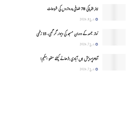
ایئر انڈیاکی 78 اضافی پروازوں کی شروعات
مارچ 8, 2026
نماز جمعہ کے دوران مسجد کی دیوار گر گئی، 15 زخمی
مارچ 7, 2026
آندھراپردیش میں آبادی بڑھانے کیلئے منفرد اسکیم!
مارچ 7, 2026