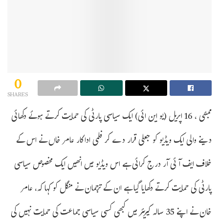
0
SHARES
ممبئی ، 16 اپریل (یو این ائی) ایک سیاسی پارٹی کی حمایت کرتے ہوئے دکھائی
دینے والی ایک ویڈیو کو جعلی قرار دے کر فلمی اداکار عامر خاں نے اس کے
خلاف ایف آئی آر درج کرائی ہے اس ویڈیو میں انھیں ایک مخصوص سیاسی
پارٹی کی حمایت کرتے دکھایا گیا ہے ان کے ترجمان نے منگل کو کہا کہ، عامر
خان نے اپنے 35 سالہ کیریئر میں کبھی کسی سیاسی جماعت کی حمایت نہیں کی