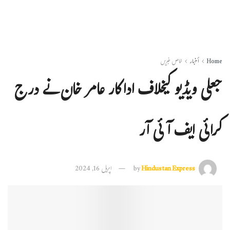
Home
أخبار
خاص خبریں
جعلی ویڈیو کیخلاف اداکار عامر خان نے درج
کرائی ایف آئی آر
Hindustan Express
by
اپریل 16, 2024