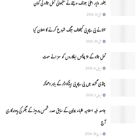
بطور وزیر اعلیٰ جوزف وجئے نے سنبھالی تمل ناڈو کی کمان
مئی 11, 2026
ممتا نے بی جے پی کیخلاف جنگ شروع کرنے کا اعلان کیا
مئی 10, 2026
تمل ناڈو کے 9 پولیس اہلکاروں کو سزائے موت
اپریل 6, 2026
چنڈی گڑھ میں بی جے پی ہیڈکوارٹر کے باہر دھماکہ
اپریل 1, 2026
جامعہ ملیہ اسلامیہ طلباء یونین کے سابق صدر شمس پرویز کے جگر کی پیوندکاری
آج
مارچ 31, 2026