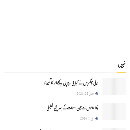
خبریں
دہلی کانگریس نے کیا بی جے پی ہیڈکواٹر کا گھیراؤ
جولائی 22, 2026
ہنتا وائرس سےتین اموات کے بعد مچی کھلبلی
مئی 11, 2026