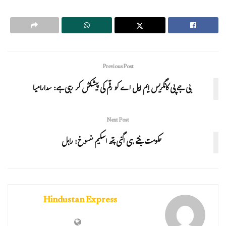
Previous Post
بی جے پی کانگریس ایم ایل اے کو رقم کی پیشکش کر رہی ہے: سدارامیا
Next Post
حکومت بنتے ہی اگنی پتھ اسکیم منسوخ: راہل
Hindustan Express