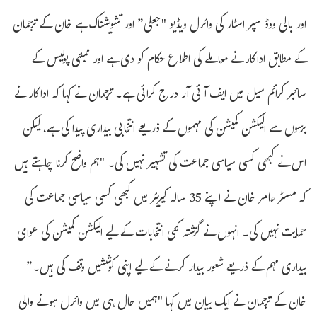
اور بالی ووڈ سپر اسٹار کی وائرل ویڈیو "جعلی” اور تشویشناک ہے خان کے ترجمان
کے مطابق اداکار نے معاملے کی اطلاع حکام کو دی ہے اور ممبئی پولیس کے
سائبر کرائم سیل میں ایف آئی آر درج کرائی ہے۔ ترجمان نے کہا کہ اداکار نے
برسوں سے الیکشن کمیشن کی مہموں کے ذریعے انتخابی بیداری پیدا کی ہے، لیکن
اس نے کبھی کسی سیاسی جماعت کی تشہیر نہیں کی۔ "ہم واضح کرنا چاہتے ہیں
کہ مسٹر عامر خان نے اپنے 35 سالہ کیریئر میں کبھی کسی سیاسی جماعت کی
حمایت نہیں کی۔ انہوں نے گزشتہ کئی انتخابات کے لیے الیکشن کمیشن کی عوامی
بیداری مہم کے ذریعے شعور بیدار کرنے کے لیے اپنی کوششیں وقف کی ہیں۔”
خان کے ترجمان نے ایک بیان میں کہا "ہمیں حال ہی میں وائرل ہونے والی