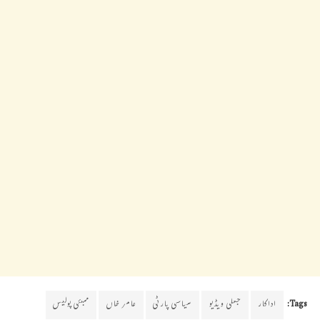
Tags:
اداکار
جعلی ویڈیو
سیاسی پارٹی
عامر خاں
ممبئی پولیس