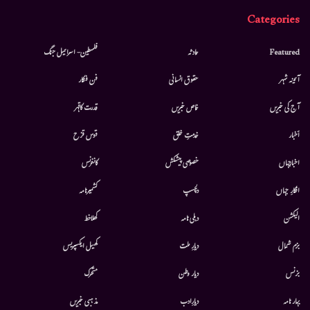
Categories
Featured
حادثہ
فلسطین- اسرائیل جنگ
آئینہ شہر
حقوق انسانی
فن فنکار
آج کی خبریں
خاص خبریں
قدرت کاقہر
أخبار
خدمتِ خلق
قوس قزح
اخبارجہاں
خصوصی پیشکش
کانفرنس
افکارِ جہاں
دلچسپ
کشمیرنامہ
الیکشن
دہلی نامہ
کھلاخط
بزم شمال
دیارِ ملت
کھیل ایکسپریس
بزنس
دیار وطن
متحرك
بہار نامہ
دیارِادب
مذہبی خبریں