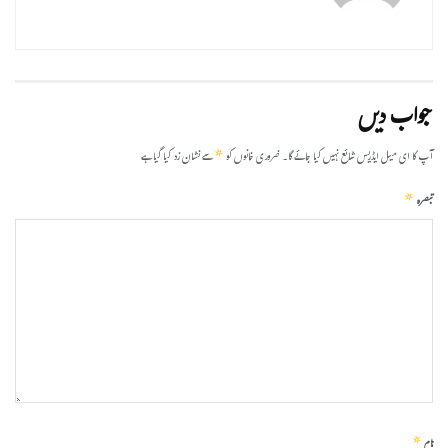
جواب دیں
*
آپ کا ای میل ایڈریس شائع نہیں کیا جائے گا۔
ضروری خانوں کو
سے نشان زد کیا گیا ہے
*
تبصرہ
*
نام