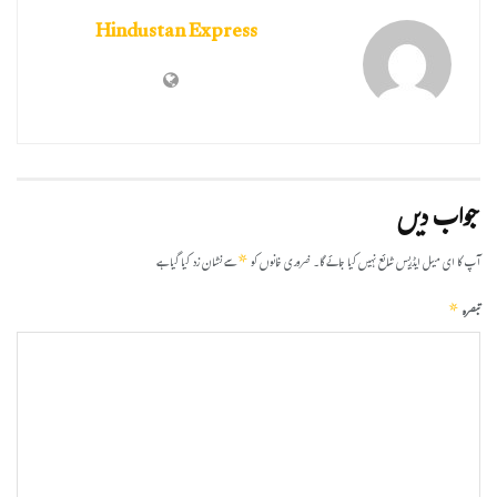
Hindustan Express
جواب دیں
*
آپ کا ای میل ایڈریس شائع نہیں کیا جائے گا۔
ضروری خانوں کو
سے نشان زد کیا گیا ہے
*
تبصرہ