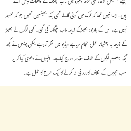
جیسے چھتیس گڑھ، علی گڑھ وغیرہ میں ماب لنچننگ کے واقعات پیش آئے
ہیں۔ ایسا نہیں تھا کہ ٹرک میں کوئی گائے تھی بلکہ بھینسیں تھیں جو کہ ممنوعہ
نہیں ہے، اس کے باوجود بھیڑکے ذریعہ ماب لنچنگ کی گئی۔ کن لوگوں نے بھیڑ
کے ذریعہ یہ وحشیانہ عمل انجام دیا ہے ویڈیو میں نظر آرہا ہے لیکن پولیس نے کچھ
جگہ نامعلوم لوگوں کے خلاف مقدمہ درج کیا ہے۔ انہوں نے دعوی کیا کہ یہ
سب مجرموں کے خلاف کارروائی نہ کرنے کا ایک طرح کا عمل ہے۔