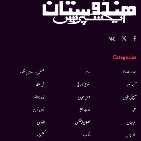
Categories
Featured
حادثہ
فلسطین- اسرائیل جنگ
آئینہ شہر
حقوق انسانی
فن فنکار
آج کی خبریں
خاص خبریں
قدرت کاقہر
أخبار
خدمتِ خلق
قوس قزح
اخبارجہاں
خصوصی پیشکش
کانفرنس
افکارِ جہاں
دلچسپ
کشمیرنامہ