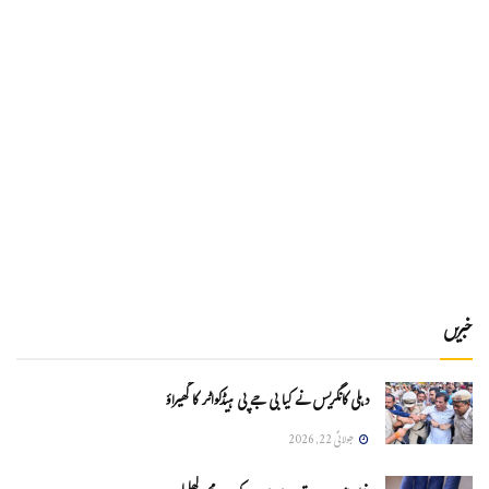
خبریں
دہلی کانگریس نے کیا بی جے پی ہیڈکواٹر کا گھیراؤ
جولائی 22, 2026