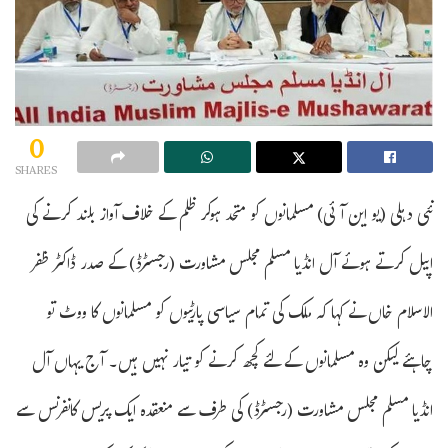
0
SHARES
نئی دہلی (یو این آئی) مسلمانوں کو متحد ہوکر ظلم کے خلاف آواز بلند کرنے کی
اپیل کرتے ہوئے آل انڈیا مسلم مجلس مشاورت (رجسٹرڈ) کے صدر ڈاکٹر ظفر
الاسلام خاں نے کہا کہ ملک کی تمام سیاسی پارٹیوں کو مسلمانوں کا ووٹ تو
چاہئے لیکن وہ مسلمانوں کے لئے کچھ کرنے کو تیار نہیں ہیں۔ آج یہاں آل
انڈیا مسلم مجلس مشاورت (رجسٹرڈ) کی طرف سے منعقدہ ایک پریس کانفرنس سے