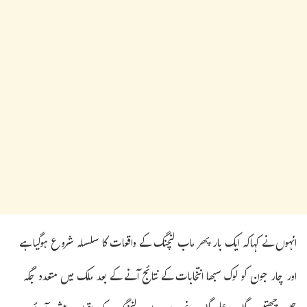
انہوں نے کہاکہ ایک بار پھر ماب لنچنگ کے واقعات کا سلسلہ شروع ہوگیا ہے
اور چار جون کو لوک سبھا انتخابات کے نتائج آنے کے بعد ملک میں متعدد جگہ