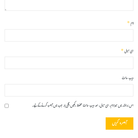
*
نام
*
ای میل
ویب‌ سائٹ
اس براؤزر میں میرا نام، ای میل، اور ویب سائٹ محفوظ رکھیں اگلی بار جب میں تبصرہ کرنے کےلیے۔