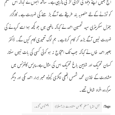
آج ہمیں اپنے وجود کی لڑائی لڑنی پڑرہی ہے۔ ساتھ انہوں نے کہاکہ اس طلسم
کو توڑنے کے لئے منصوبہ بند طریقے سے آگے بڑھنے کی ضرورت ہے۔ کارگزار
جنرل سکریٹری سید تحسین احمد نے کہاکہ ماضی میں جو کچھ ہوا اسے کریدنے کی
ضرورت نہیں آگے بڑھ کر کام کرنا ہے۔ ہم لوگ تعمیری کام کریں گے۔ ڈاکٹر
بصیر احمد خاں نے کہاکہ جب تک احتجاج نہ ہو کوئی کسی کی بات نہیں سنتا،
کسان تحریک اور شاہین باغ تحریک اس کی مثال ہے۔پریس کانفرنس میں
مشاورت کے خازن محمد شمس الضحی ایگزی کیوٹیو ممبر ابرار احمد مکی اور دیگر
سرکردہ افراد شامل تھے۔
Tags:
آل انڈیا مسلم مجلس مشاورت (رجسٹرڈ)
چھتیس گڑھ،