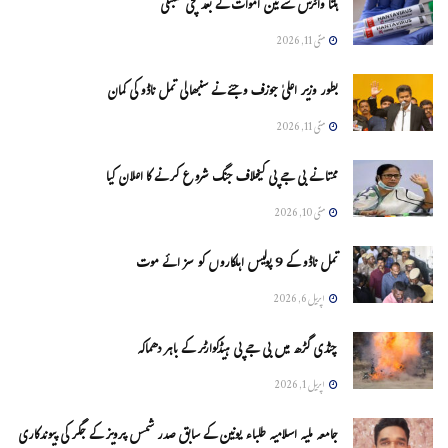
ہنتا وائرس سےتین اموات کے بعد مچی کھلبلی
مئی 11, 2026
بطور وزیر اعلیٰ جوزف وجئے نے سنبھالی تمل ناڈو کی کمان
مئی 11, 2026
ممتا نے بی جے پی کیخلاف جنگ شروع کرنے کا اعلان کیا
مئی 10, 2026
تمل ناڈو کے 9 پولیس اہلکاروں کو سزائے موت
اپریل 6, 2026
چنڈی گڑھ میں بی جے پی ہیڈکوارٹر کے باہر دھماکہ
اپریل 1, 2026
جامعہ ملیہ اسلامیہ طلباء یونین کے سابق صدر شمس پرویز کے جگر کی پیوندکاری