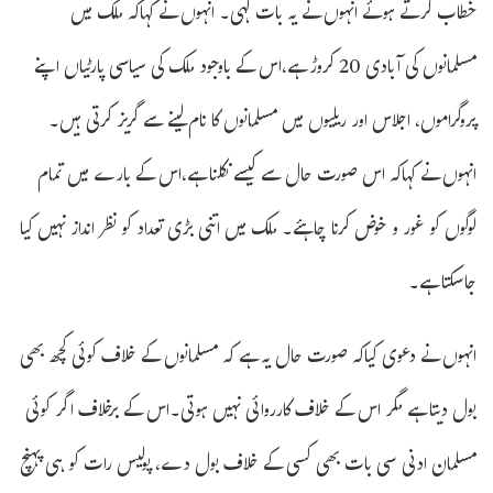
خطاب کرتے ہوئے انہوں نے یہ بات کہی۔ انہوں نے کہاکہ ملک میں
مسلمانوں کی آبادی 20 کروڑ ہے،اس کے باوجود ملک کی سیاسی پارٹیاں اپنے
پروگراموں، اجلاس اور ریلیوں میں مسلمانوں کا نام لینے سے گریز کرتی ہیں۔
انہوں نے کہاکہ اس صورت حال سے کیسے نکلنا ہے،اس کے بارے میں تمام
لوگوں کو غور و خوض کرنا چاہئے۔ ملک میں اتنی بڑی تعداد کو نظر انداز نہیں کیا
جاسکتا ہے۔
انہوں نے دعوی کیاکہ صورت حال یہ ہے کہ مسلمانوں کے خلاف کوئی کچھ بھی
بول دیتا ہے مگر اس کے خلاف کارروائی نہیں ہوتی۔اس کے برخلاف اگر کوئی
مسلمان ادنی سی بات بھی کسی کے خلاف بول دے، پولیس رات کو ہی پہنچ