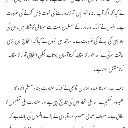
طرح متحرک اور متاثرکن آواز بننے کی ضرورت ہے۔ نائب صدر مولانا جنان اصغر
نے کہا کہ اگر آپ زندہ قوم ہیں تو زندہ رہنے کی ثبوت پیش کرنے کی ضرورت
ہے۔ انہوں نے کہاکہ دوردراز کے مسلمان بہت سے مسائل کاشکار ہیں، ان کی
داد رسی کی جانے کی ضرورت ہے۔ ساتھ ہی انہوں نے کہا کہ احتجاج میں بڑی
طاقت ہوتی ہے اور تلوار کا مقابلہ کرنا آسان ہوتا ہے لیکن احتجاجی آواز کا مقابلہ
کرنا مشکل ہوتا ہے۔
نائب صدر مولانا عطاء الرحمان قاسمی نے کہاکہ مشاورت ہندو مسلم اتحاد کا
علمبردار تنظیم ہے اور ملی اتحاد اس کی تاریخ رہی ہے اور مشاورت ملی تنظیموں کا
وفاق ہے۔ معروف صحافی معصوم مرادآبادی نے بڑے افسوس کی بات ہے کہ