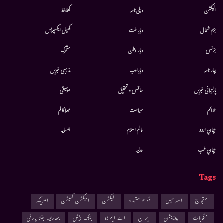
الیکشن
دہلی نامہ
کھلاخط
بزم شمال
دیارِ ملت
کھیل ایکسپریس
بزنس
دیار وطن
متحرك
بہار نامہ
دیارِادب
مذہبی خبریں
پارلیمانی خبریں
سائنس و تحقیق
موسيقى
جرائم
سیاست
میرا کالم
جہانِ اردو
عالم اسلام
ہمسایہ
جہانِ طب
عدلیہ
Tags
احتجاج
اسرائیل
اقوام متحدہ
الیکشن
الیکشن کمیشن
امریکہ
انتخابات
اپوزیشن
ایران
اے ایم یو
بنگلہ دیش
بھارتیہ جنتا پارٹی