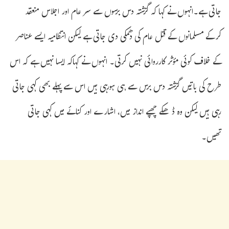
جاتی ہے۔انہوں نے کہا کہ گزشتہ دس برسوں سے سر عام اور اجلاس منعقد
کرکے مسلمانوں کے قتل عام کی دھمکی دی جاتی ہے لیکن انتظامیہ ایسے عناصر
کے خلاف کوئی مؤثر کارروائی نہیں کرتی۔ انہوں نے کہاکہ ایسا نہیں ہے کہ اس
طرح کی باتیں گزشتہ دس برس سے ہی ہورہی ہیں اس سے پہلے بھی کہی جاتی
رہی ہیں لیکن وہ ڈھکے چھپے انداز میں، اشارے اور کنائے میں کہی جاتی
تھیں۔