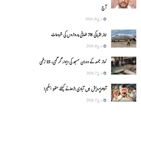
آج
مارچ 31, 2026
ایئر انڈیاکی 78 اضافی پروازوں کی شروعات
مارچ 8, 2026
نماز جمعہ کے دوران مسجد کی دیوار گر گئی، 15 زخمی
مارچ 7, 2026
آندھراپردیش میں آبادی بڑھانے کیلئے منفرد اسکیم!
مارچ 7, 2026