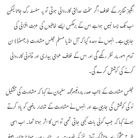
انگیز تقاریر کے خلاف اگر سخت عدالتی کارروائی ہوتی تو یہ سلسلہ رک جاتا لیکن
اب تک ایسا نہیں ہوا ہے اس کے برعکس ایسے خاطیوں کی عزت افزائی کی
جارہی ہے۔ انہوں نے وعدہ کیا کہ آل انڈیا مسلم مجلس مشاورت (رجسٹرڈ) ان
تمام امور پر نظر رکھے گی اور اس کے خلاف عوامی بیداری اور قانونی کارروائی
کرنے کی کوشش کرے گی۔
مجلس مشاورت کے نائب صدر پروفیسرمحمد سلیمان نے کہا کہ مشاورت کی تشکیل
نو کی کوشش کی جارہی ہے اور انہوں نے مشاورت کے شاندار ماضی کو یاد کرتے
ہوئے کہا کہ جب کوئی بات کہی جاتی تھی تو اس کا اثر ہوتا تھا۔ اب اسی