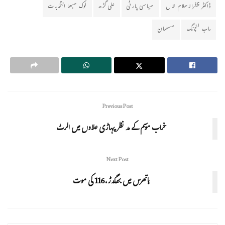
ڈاکٹر ظفرالاسلام خاں
سیاسی پارٹی
علی گڑھ
لوک سبھا انتخابات
ماب لنچنگ
مسلمان
Previous Post
خراب موسم کے مد نظر پہاڑی علاوں میں الرٹ
Next Post
ہاتھرس میں بھگدڑ،116 کی موت