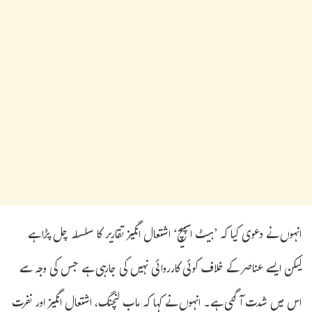
انہوں نے دعوی کیا کہ ’ہیٹ اسپیچ‘ اشتعال انگیز تقاریر کا سلسلہ چل پڑا ہے
لیکن ایسے عناصر کے خلاف کوئی کارروائی نہیں کی جارہی ہے جس کی وجہ سے
اس میں شدت آگئی ہے۔ انہوں نے کہا کہ ماب لنچنگ، اشتعال انگیز اور نفرت