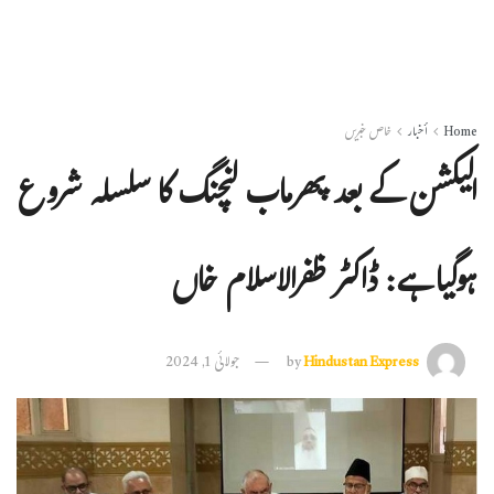
Home
أخبار
خاص خبریں
الیکشن کے بعد پھرماب لنچنگ کا سلسلہ شروع
ہوگیا ہے: ڈاکٹر ظفرالاسلام خاں
Hindustan Express
by
جولائی 1, 2024