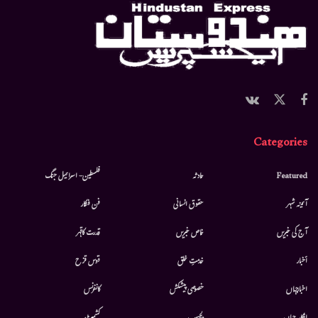
Categories
Featured
حادثہ
فلسطین- اسرائیل جنگ
آئینہ شہر
حقوق انسانی
فن فنکار
آج کی خبریں
خاص خبریں
قدرت کاقہر
أخبار
خدمتِ خلق
قوس قزح
اخبارجہاں
خصوصی پیشکش
کانفرنس