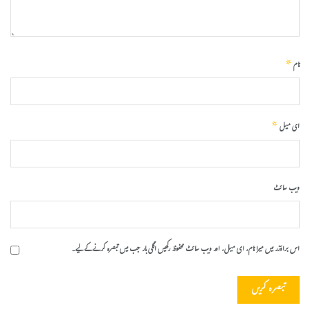
*
نام
*
ای میل
ویب‌ سائٹ
اس براؤزر میں میرا نام، ای میل، اور ویب سائٹ محفوظ رکھیں اگلی بار جب میں تبصرہ کرنے کےلیے۔