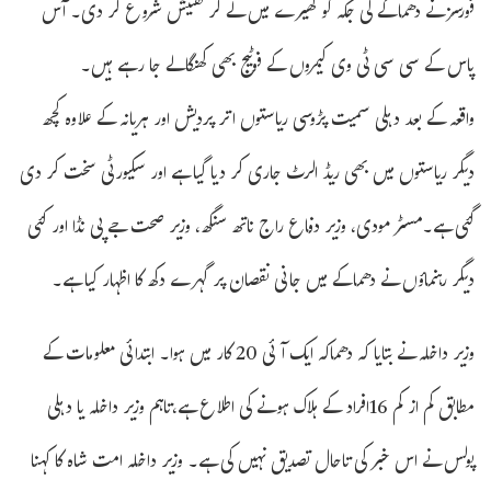
فورسز نے دھماکے کی جگہ کو گھیرے میں لے کر تفتیش شروع کر دی۔ آس
پاس کے سی سی ٹی وی کیمروں کے فوٹیج بھی کھنگالے جا رہے ہیں۔
واقعہ کے بعد دہلی سمیت پڑوسی ریاستوں اتر پردیش اور ہریانہ کے علاوہ کچھ
دیگر ریاستوں میں بھی ریڈ الرٹ جاری کر دیا گیا ہے اور سکیورٹی سخت کر دی
گئی ہے۔مسٹر مودی، وزیر دفاع راج ناتھ سنگھ، وزیر صحت جے پی نڈا اور کئی
دیگر رہنماؤں نے دھماکے میں جانی نقصان پر گہرے دکھ کا اظہار کیا ہے۔
وزیر داخلہ نے بتایا کہ دھماکہ ایک آئی 20 کار میں ہوا۔ ابتدائی معلومات کے
مطابق کم از کم 16افراد کے ہلاک ہونے کی اطلاع ہے،تاہم وزیر داخلہ یا دہلی
پولس نے اس خبر کی تاحال تصدیق نہیں کی ہے۔ وزیر داخلہ امت شاہ کا کہنا