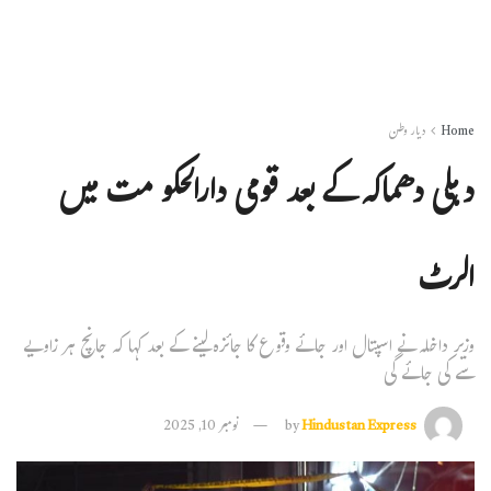
Home
دیار وطن
دہلی دھماکہ کے بعد قومی دارالحکو مت میں
الرٹ
وزیر داخلہ نے اسپتال اور جائے وقوع کا جائزہ لینے کے بعد کہا کہ جانچ ہر زاویے
سے کی جائے گی
Hindustan Express
by
نومبر 10, 2025