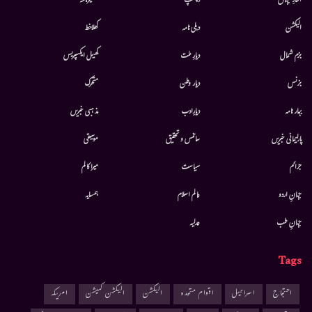
افکارِ جہاں
دلچسپ
کشمیرنامہ
الیکشن
دہلی نامہ
کھلاخط
بزم شمال
دیارِ ملت
کھیل ایکسپریس
بزنس
دیار وطن
متحرك
بہار نامہ
دیارِادب
مذہبی خبریں
پارلیمانی خبریں
سائنس و تحقیق
موسيقى
جرائم
سیاست
میرا کالم
جہانِ اردو
عالم اسلام
ہمسایہ
جہانِ طب
عدلیہ
Tags
احتجاج
اسرائیل
اقوام متحدہ
الیکشن
الیکشن کمیشن
امریکہ