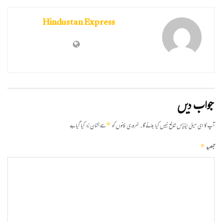
Hindustan Express
جواب دیں
*
آپ کا ای میل ایڈریس شائع نہیں کیا جائے گا۔
ضروری خانوں کو
سے نشان زد کیا گیا ہے
*
تبصرہ