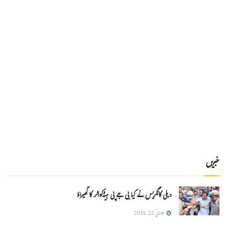
خبریں
دہلی کانگریس نے کیا بی جے پی ہیڈکواٹر کا گھیراؤ
جولائی 22, 2026