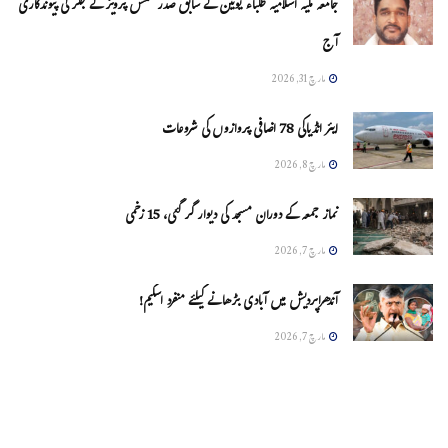
جامعہ ملیہ اسلامیہ طلباء یونین کے سابق صدر شمس پرویز کے جگر کی پیوندکاری
آج
مارچ 31, 2026
ایئر انڈیاکی 78 اضافی پروازوں کی شروعات
مارچ 8, 2026
نماز جمعہ کے دوران مسجد کی دیوار گر گئی، 15 زخمی
مارچ 7, 2026
آندھراپردیش میں آبادی بڑھانے کیلئے منفرد اسکیم!
مارچ 7, 2026