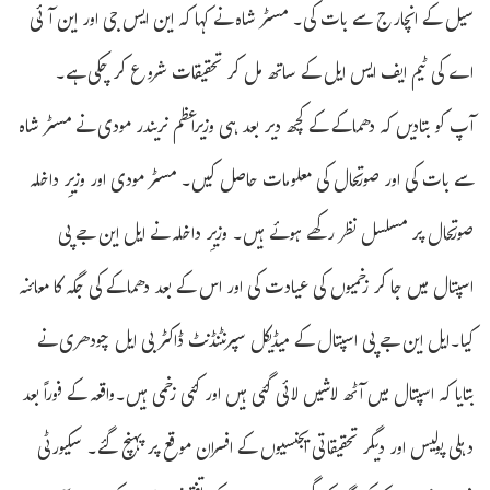
سیل کے انچارج سے بات کی۔ مسٹر شاہ نے کہا کہ این ایس جی اور این آئی
اے کی ٹیم ایف ایس ایل کے ساتھ مل کر تحقیقات شروع کر چکی ہے۔
آپ کو بتادیں کہ دھماکے کے کچھ دیر بعد ہی وزیراعظم نریندر مودی نے مسٹر شاہ
سے بات کی اور صورتحال کی معلومات حاصل کیں۔ مسٹر مودی اور وزیرِ داخلہ
صورتحال پر مسلسل نظر رکھے ہوئے ہیں۔ وزیرِ داخلہ نے ایل این جے پی
اسپتال میں جا کر زخمیوں کی عیادت کی اور اس کے بعد دھماکے کی جگہ کا معائنہ
کیا۔ایل این جے پی اسپتال کے میڈیکل سپرنٹنڈنٹ ڈاکٹر بی ایل چودھری نے
بتایا کہ اسپتال میں آٹھ لاشیں لائی گئی ہیں اور کئی زخمی ہیں۔واقعہ کے فوراً بعد
دہلی پولیس اور دیگر تحقیقاتی ایجنسیوں کے افسران موقع پر پہنچ گئے۔ سکیورٹی