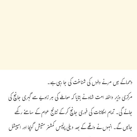
دھماکے میں مرنے والوں کی شناخت کی جا رہی ہے۔
مرکزی وزیر داخلہ امت شاہ نے بتایا کہ معاملے کی ہر زاویے سے گہری جانچ کی
جائے گی۔ تمام امکانات کی فوری جانچ کرکے نتائج عوام کے سامنے رکھے
جائیں گے۔ انہوں نے واقعے کے بعد دہلی پولیس کمشنر ستیش گولچا اور اسپیشل