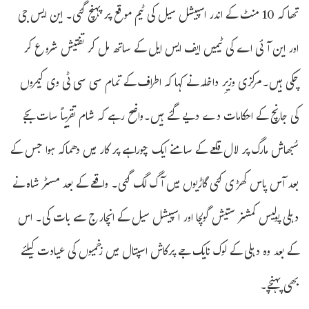
تھا کہ 10 منٹ کے اندر اسپیشل سیل کی ٹیم موقع پر پہنچ گئی۔ این ایس جی
اور این آئی اے کی ٹیمیں ایف ایس ایل کے ساتھ مل کر تفتیش شروع کر
چکی ہیں۔مرکزی وزیرِ داخلہ نے کہا کہ اطراف کے تمام سی سی ٹی وی کیمروں
کی جانچ کے احکامات دے دیے گئے ہیں۔واضح رہے کہ شام تقریباً سات بجے
سُبھاش مارگ پر لال قلعے کے سامنے ایک چوراہے پر کار میں دھماکہ ہوا جس کے
بعد آس پاس کھڑی کئی گاڑیوں میں آگ لگ گئی۔ واقعے کے بعد مسٹر شاہ نے
دہلی پولیس کمشنر ستیش گولچا اور اسپیشل سیل کے انچارج سے بات کی۔ اس
کے بعد وہ دہلی کے لوک نایک جے پرکاش اسپتال میں زخمیوں کی عیادت کیلئے
بھی پہنچے۔