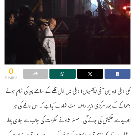
0
SHARES
نئی دہلی (یو این آئی/ایجنسیاں) دہلی میں لال قلعے کے سامنے پیر کی شام ہوئے
دھماکے کے بعد مرکزی وزیرِ داخلہ امت شاہ نے کہا ہے کہ اس واقعے کی ہر
زاویے سے تفتیش کی جائے گی ۔مسٹر شاہ نے حکومت کی جانب سے جاری پہلے