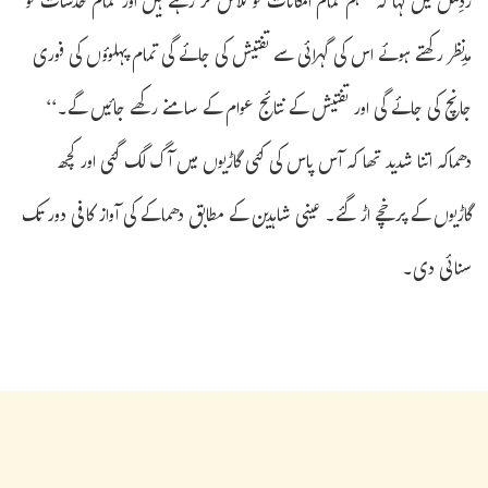
ردِعمل میں کہا کہ ’’ہم تمام امکانات کو تلاش کر رہے ہیں اور تمام خدشات کو
مدِنظر رکھتے ہوئے اس کی گہرائی سے تفتیش کی جائے گی تمام پہلوؤں کی فوری
جانچ کی جائے گی اور تفتیش کے نتائج عوام کے سامنے رکھے جائیں گے۔‘‘
دھماکہ اتنا شدید تھا کہ آس پاس کی کئی گاڑیوں میں آگ لگ گئی اور کچھ
گاڑیوں کے پرخچے اڑ گئے۔ عینی شاہدین کے مطابق دھماکے کی آواز کافی دور تک
سنائی دی۔