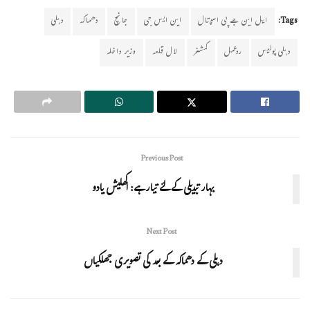
Tags:
ایل این جے پی اسپتال
این ایس جی
جانچ
دھماکہ
دہلی
دہلی پولیس
ردعمل
کمشنر
لال قلعہ
وزیر داخلہ
Previous Post
بہار تبدیلی کے لئے تیار ہے: اکھلیش یادو
Next Post
دہلی کے دھماکہ کے بعد کی تصویری جھلکیاں