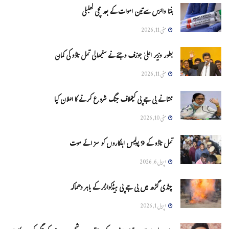
ہنتا وائرس سےتین اموات کے بعد مچی کھلبلی
مئی 11, 2026
بطور وزیر اعلیٰ جوزف وجئے نے سنبھالی تمل ناڈو کی کمان
مئی 11, 2026
ممتا نے بی جے پی کیخلاف جنگ شروع کرنے کا اعلان کیا
مئی 10, 2026
تمل ناڈو کے 9 پولیس اہلکاروں کو سزائے موت
اپریل 6, 2026
چنڈی گڑھ میں بی جے پی ہیڈکوارٹر کے باہر دھماکہ
اپریل 1, 2026