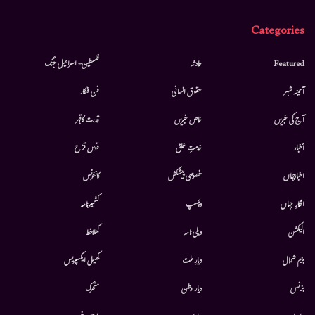
Categories
Featured
حادثہ
فلسطین- اسرائیل جنگ
آئینہ شہر
حقوق انسانی
فن فنکار
آج کی خبریں
خاص خبریں
قدرت کاقہر
أخبار
خدمتِ خلق
قوس قزح
اخبارجہاں
خصوصی پیشکش
کانفرنس
افکارِ جہاں
دلچسپ
کشمیرنامہ
الیکشن
دہلی نامہ
کھلاخط
بزم شمال
دیارِ ملت
کھیل ایکسپریس
بزنس
دیار وطن
متحرك