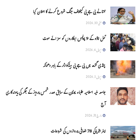
ممتا نے بی جے پی کیخلاف جنگ شروع کرنے کا اعلان کیا
مئی 10, 2026
تمل ناڈو کے 9 پولیس اہلکاروں کو سزائے موت
اپریل 6, 2026
چنڈی گڑھ میں بی جے پی ہیڈکوارٹر کے باہر دھماکہ
اپریل 1, 2026
جامعہ ملیہ اسلامیہ طلباء یونین کے سابق صدر شمس پرویز کے جگر کی پیوندکاری
آج
مارچ 31, 2026
ایئر انڈیاکی 78 اضافی پروازوں کی شروعات