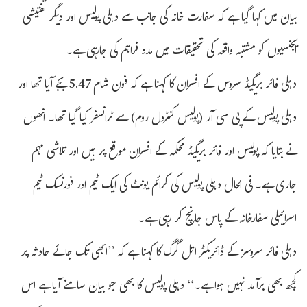
بیان میں کہا گیا ہے کہ سفارت خانہ کی جانب سے دہلی پولیس اور دیگر تفتیشی
ایجنسیوں کو مشتبہ واقعہ کی تحقیقات میں مدد فراہم کی جارہی ہے۔
دہلی فائر بریگیڈ سروس کے افسران کا کہنا ہے کہ فون شام 5.47 بجے آیا تھا اور
دہلی پولیس کے پی سی آر (پولیس کنٹرول روم) سے ٹرانسفر کیا گیا تھا۔ انھوں
نے بتایا کہ پولیس اور فائر بریگیڈ محکمہ کے افسران موقع پر ہیں اور تلاشی مہم
جاری ہے۔ فی الحال دہلی پولیس کی کرائم یونٹ کی ایک ٹیم اور فورنسک ٹیم
اسرائیلی سفارخانہ کے پاس جانچ کر رہی ہے۔
دہلی فائر سروسز کے ڈائریکٹر اتل گرگ کا کہنا ہے کہ ’’ابھی تک جائے حادثہ پر
کچھ بھی برآمد نہیں ہوا ہے۔‘‘ دہلی پولیس کا بھی جو بیان سامنے آیا ہے اس