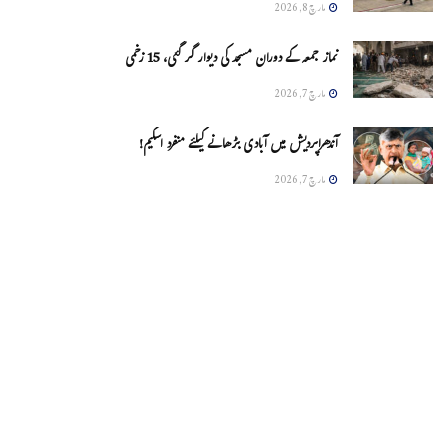
مارچ 8, 2026
نماز جمعہ کے دوران مسجد کی دیوار گر گئی، 15 زخمی
مارچ 7, 2026
آندھراپردیش میں آبادی بڑھانے کیلئے منفرد اسکیم!
مارچ 7, 2026