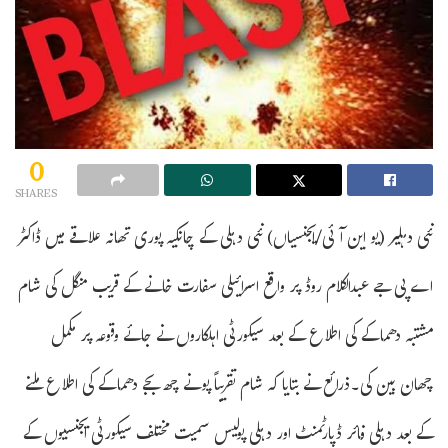
0
SHARES
نئی دہلیر (یو این آئی/ایجنسیاں) نئی دہلی کے چانکیہ پوری تھانہ علاقے میں ڈاکٹر
اے پی جے عبدالکلام روڈ پر واقع اسرائیلی سفارت خانے کے قریب منگل کی شام
مشتبہ دھماکے کی اطلاع کے بعد سیکورٹی اہلکاروں نے جائے وقوعہ پر مکمل
چھان بین کی۔ذرائع نے بتایا کہ شام تقریباً پونے چھ بجے دھماکے کی اطلاع ملنے
کے بعد دہلی فائر ڈپارٹمنٹ اور دہلی پولیس سمیت مختلف سیکورٹی ایجنسیوں کے