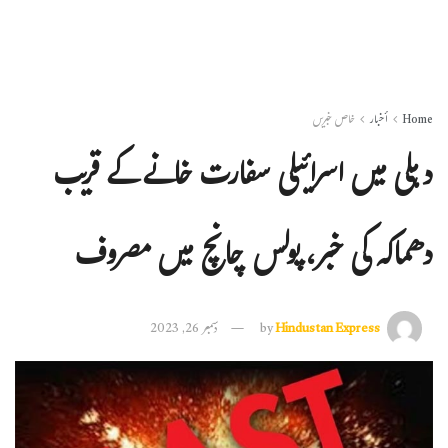
Home
أخبار
خاص خبریں
دہلی میں اسرائیلی سفارت خانے کے قریب
دھماکہ کی خبر، پولس چانچ میں مصروف
Hindustan Express
by
دسمبر 26, 2023