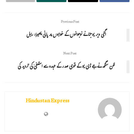
Previous Post
اگنی ویر یوجنا نے نوجوانوں کے خوابوں پر پانی پھیرا: راہل
Next Post
للن سنگھ نے جے ڈی یو کے قومی صدر کے عہدہ سے استعفیٰ کی تردید کی
Hindustan Express