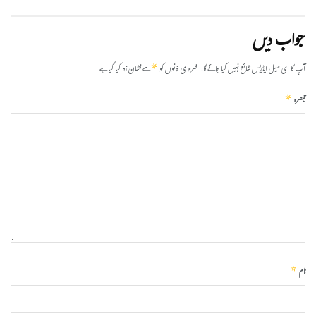
جواب دیں
*
آپ کا ای میل ایڈریس شائع نہیں کیا جائے گا۔
ضروری خانوں کو
سے نشان زد کیا گیا ہے
*
تبصرہ
*
نام