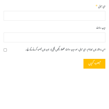
*
ای میل
ویب‌ سائٹ
اس براؤزر میں میرا نام، ای میل، اور ویب سائٹ محفوظ رکھیں اگلی بار جب میں تبصرہ کرنے کےلیے۔