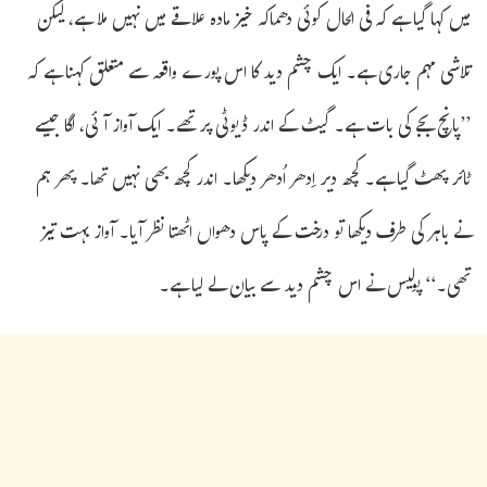
میں کہا گیا ہے کہ فی الحال کوئی دھماکہ خیز مادہ علاقے میں نہیں ملا ہے، لیکن
تلاشی مہم جاری ہے۔ ایک چشم دید کا اس پورے واقعہ سے متعلق کہنا ہے کہ
’’پانچ بجے کی بات ہے۔ گیٹ کے اندر ڈیوٹی پر تھے۔ ایک آواز آئی، لگا جیسے
ٹائر پھٹ گیا ہے۔ کچھ دیر اِدھر اُدھر دیکھا۔ اندر کچھ بھی نہیں تھا۔ پھر ہم
نے باہر کی طرف دیکھا تو درخت کے پاس دھواں اٹھتا نظر آیا۔ آواز بہت تیز
تھی۔‘‘ پولیس نے اس چشم دید سے بیان لے لیا ہے۔