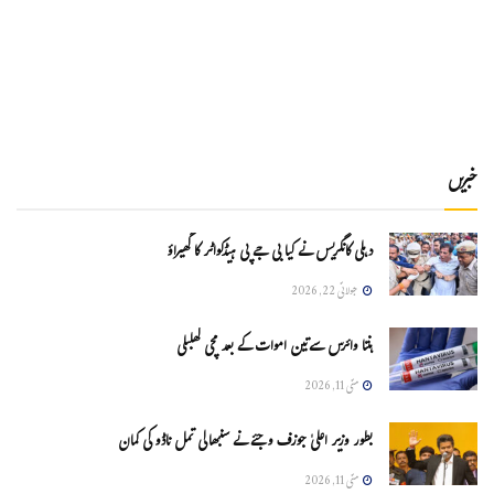
خبریں
دہلی کانگریس نے کیا بی جے پی ہیڈکواٹر کا گھیراؤ
جولائی 22, 2026
ہنتا وائرس سےتین اموات کے بعد مچی کھلبلی
مئی 11, 2026
بطور وزیر اعلیٰ جوزف وجئے نے سنبھالی تمل ناڈو کی کمان
مئی 11, 2026