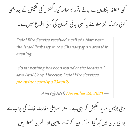
کئی متعلقہ اہلکاروں نے جائے وقوعہ کا معائنہ کیا۔گھنٹوں کی تفتیش کے بعد بھی
کوئی دھماکہ خیز مواد ملنے یا کسی جانی نقصان کی کوئی اطلاع نہیں ہے۔
Delhi Fire Service received a call of a blast near
the Israel Embassy in the Chanakyapuri area this
evening.
"So far nothing has been found at the location,"
says Atul Garg, Director, Delhi Fire Services
pic.twitter.com/Ipd23kciBS
December 26, 2023
— ANI (@ANI)
دہلی پولیس مزید تفتیش کر رہی ہے۔ادھر اسرائیلی سفارت خانے کی جانب سے
جاری بیان میں کہا گیا ہے کہ ان کے تمام ملازمین اور افسران محفوظ ہیں۔