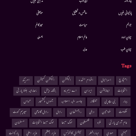
بہار نامہ
دیارِادب
مذہبی خبریں
پارلیمانی خبریں
سائنس و تحقیق
موسيقى
جرائم
سیاست
میرا کالم
جہانِ اردو
عالم اسلام
ہمسایہ
جہانِ طب
عدلیہ
Tags
احتجاج
اسرائیل
اقوام متحدہ
الیکشن
الیکشن کمیشن
امریکہ
انتخابات
اپوزیشن
ایران
اے ایم یو
بنگلہ دیش
بھارتیہ جنتا پارٹی
بہار
بی جے پی
تلنگانہ
جامعہ ملیہ اسلامیہ
جموں وکشمیر
حماس
حکومت
خواتین
دہلی
راجستھان
راہل
راہل گاندھی
سپریم کورٹ
عام آدمی پارٹی
غزہ
فلسطین
لوک سبھا
لوک سبھا انتخابات
مسلمان
ممبئی
مودی
مہاراشٹر
نیشنل کانفرنس
وزیر اعظم
وزیر اعلیٰ
پارلیمنٹ