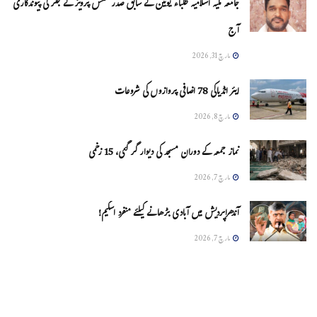
جامعہ ملیہ اسلامیہ طلباء یونین کے سابق صدر شمس پرویز کے جگر کی پیوندکاری
آج
مارچ 31, 2026
ایئر انڈیاکی 78 اضافی پروازوں کی شروعات
مارچ 8, 2026
نماز جمعہ کے دوران مسجد کی دیوار گر گئی، 15 زخمی
مارچ 7, 2026
آندھراپردیش میں آبادی بڑھانے کیلئے منفرد اسکیم!
مارچ 7, 2026