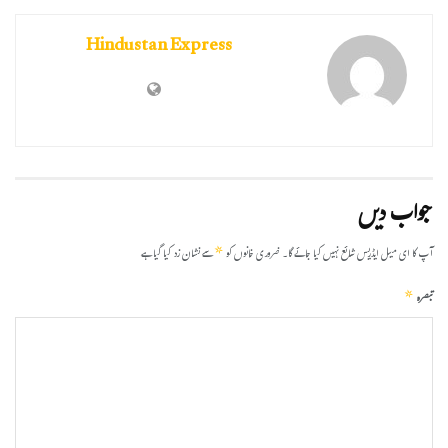
Hindustan Express
جواب دیں
*
آپ کا ای میل ایڈریس شائع نہیں کیا جائے گا۔
ضروری خانوں کو
سے نشان زد کیا گیا ہے
*
تبصرہ