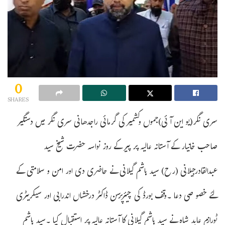
0
SHARES
سری نگر(یو این آئی)جموں وکشمیر کی گرمائی راجدھانی سری نگر میں دستگیر
صاحب خانیار کے آستانہ عالیہ پر پیر کے روز نواسہ حضرت شیخ سید
عبدالقادرجیلانی (رح) سید ہاشم گیلانی نے حاضری دی اور امن و سلامتی کے
لئے خصو صی دعا ۔وقف بورڈ کی چیئرپرسن ڈاکٹر درخشاں اندرابی اور سیکریٹری
ٹورازم عابد شاہ نے سید ہاشم گیلانی کا آستانہ عالیہ پر استقبال کیا ۔سید ہاشم