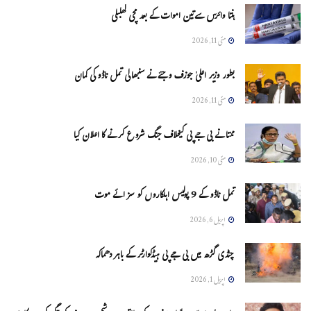
ہنتا وائرس سےتین اموات کے بعد مچی کھلبلی
مئی 11, 2026
بطور وزیر اعلیٰ جوزف وجئے نے سنبھالی تمل ناڈو کی کمان
مئی 11, 2026
ممتا نے بی جے پی کیخلاف جنگ شروع کرنے کا اعلان کیا
مئی 10, 2026
تمل ناڈو کے 9 پولیس اہلکاروں کو سزائے موت
اپریل 6, 2026
چنڈی گڑھ میں بی جے پی ہیڈکوارٹر کے باہر دھماکہ
اپریل 1, 2026