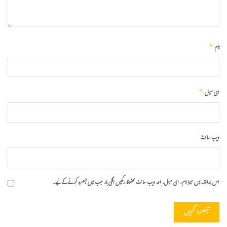
*
نام
*
ای میل
ویب‌ سائٹ
اس براؤزر میں میرا نام، ای میل، اور ویب سائٹ محفوظ رکھیں اگلی بار جب میں تبصرہ کرنے کےلیے۔