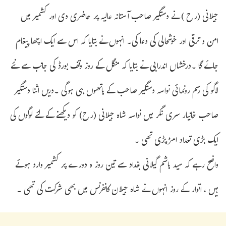
جیلانی (رح ) نے دستگیر صاحب آستانہ عالیہ پر حاضری دی اور کشمیر میں
امن و ترقی اور خوشحالی کی دعا کی۔ انہوں نے بتایا کہ اس سے ایک اچھا پیغام
جائے گا ۔درخشاں اندرابی نے بتایا کہ منگل کے روز وقف بورڈ کی جانب سے نئے
لاگو کی رسم رونمائی نواسہ دستگیر صاحب کے ہاتھوں ہی ہوگی ۔دریں اثنا دستگیر
صاحب خانیار سری نگر میں نواسہ شاہ جیلانی (رح) کو دیکھنے کے لئے لوگوں کی
ایک بڑی تعداد امڑ پڑی تھی ۔
واضح رہے کہ سید ہاشم گیلانی بغداد سے تین روز ہ دورے پر کشمیر وارد ہوئے
ہیں ، اتوار کے روز انہوں نے شاہ جیلان کانفرنس میں بھی شرکت کی تھی ۔