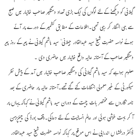
گیلانی کو دیکھنے کے لئے لوگوں کی ایک بڑی تعداد دستگیر صاحب خانیار میں صبح
سے ہی انتظار کر رہی تھی۔اطلاعات کے مطا بق کشمیر کے دورے پر آئے
ہوئے نواسہ حضرت شیخ سید عبدالقادر جیلانی ؒ سید ہاشم گیلانی نے پیر کے روز پیر
دستگیر صاحب کے آستانہ عالیہ واقع خانیار میں حاضری دی ۔
معلوم ہوا ہے کہ سید ہاشم گیلانی کی دستگیر صاحب خانیار میں آمد کے پیش نظر
سیکورٹی کے غیر معمولی انتظامات کئے گئے تھے۔آستانہ عالیہ پر حاضری کے بعد
نامہ نگاروں سے مختصر بات چیت کے دوران سید ہاشم گیلانی نے کہاکہ یہاں پر
آکر بہت خوشی ہوئی اور عالم انسانیت کے لئے دعاکی۔وقف بورڈ کی چیئرپرسن
ڈاکٹر درخشا ں اندرابی نے اس موقع پر کہاکہ نواسہ حضرت شیخ سید عبدالقادر