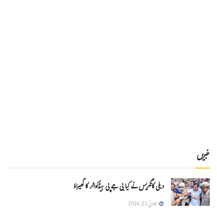
خبریں
دہلی کانگریس نے کیا بی جے پی ہیڈکواٹر کا گھیراؤ
جولائی 22, 2026