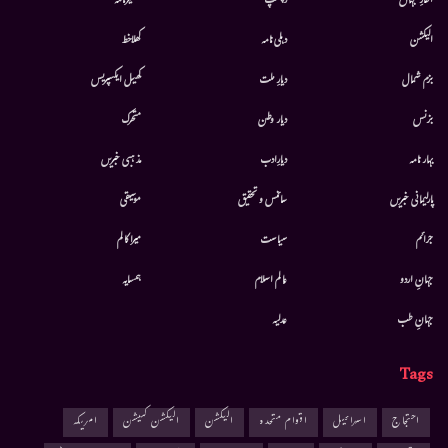
افکارِ جہاں
دلچسپ
کشمیرنامہ
الیکشن
دہلی نامہ
کھلاخط
بزم شمال
دیارِ ملت
کھیل ایکسپریس
بزنس
دیار وطن
متحرك
بہار نامہ
دیارِادب
مذہبی خبریں
پارلیمانی خبریں
سائنس و تحقیق
موسيقى
جرائم
سیاست
میرا کالم
جہانِ اردو
عالم اسلام
ہمسایہ
جہانِ طب
عدلیہ
Tags
احتجاج
اسرائیل
اقوام متحدہ
الیکشن
الیکشن کمیشن
امریکہ