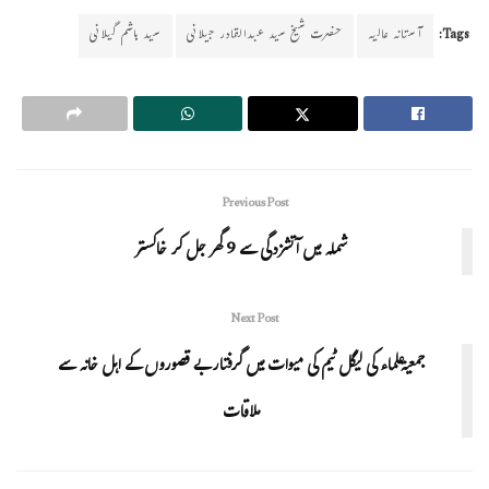
Tags:
آستانہ عالیہ
حضرت شیخ سید عبدالقادر جیلانی
سید ہاشم گیلانی
Previous Post
شملہ میں آتشزدگی سے 9 گھر جل کر خاکستر
Next Post
جمعیۃعلماء کی لیگل ٹیم کی میوات میں گرفتار بے قصوروں کے اہل خانہ سے
ملاقات