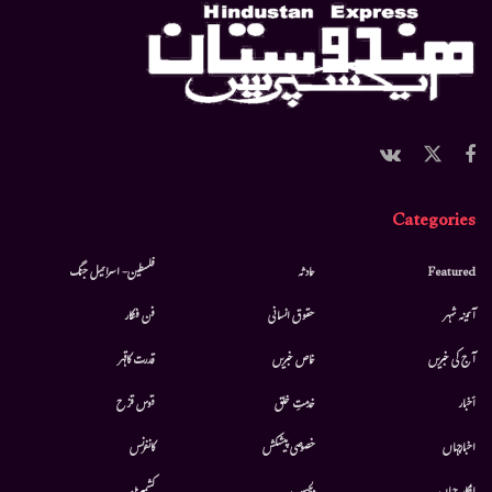
Categories
Featured
حادثہ
فلسطین- اسرائیل جنگ
آئینہ شہر
حقوق انسانی
فن فنکار
آج کی خبریں
خاص خبریں
قدرت کاقہر
أخبار
خدمتِ خلق
قوس قزح
اخبارجہاں
خصوصی پیشکش
کانفرنس