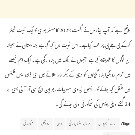
واضح رہے کہ آپ لیڈروں نے اگست 2022 کا مسٹر پوری کا ایک ٹویٹ شیئر
کرکے بی جے پی پر حملہ کیا ہے۔ اس ٹویٹ میں کہا گیا ہے ہندوستان نے ہمیشہ
ان لوگوں کا خیرمقدم کیا ہے جنہوں نے ملک میں پناہ مانگی ہے۔ ایک اہم فیصلے
میں تمام روہنگیا پناہ گزینوں کو دہلی کے بکر والا علاقے میں ای ڈبلیو ایس فلیٹس
میں منتقل کیا جائے گا۔ انہیں بنیادی سہولیات، یو این ایچ سی آر آئی ڈی اور
24 گھنٹے دہلی پولیس کی سیکورٹی دی جائے گی۔
Tags:
اروند کیجریوال
بھارتیہ جنتا پارٹی
دہلی
روہنگیا
سیکورٹی