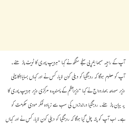
آپ کے راجیہ سبھا ایم پی سنجے سنگھ نے کہا “ہردیپ پوری کا ٹویٹ پڑھئے۔
آپ کو معلوم ہوگا کہ روہنگیا کو دہلی کون لایا، کس نے اور کہاں بسایا؟کابینی
وزیر سوربھ بھاردواج نے کہا “وزیراعظم کے پسندیدہ مرکزی وزیر ہردیپ پوری کا
یہ بیان پڑھئے۔ روہنگیا دراندازوں کی سب سے زیادہ فکر مودی حکومت کو
ہے۔ اب آپ کو پتہ چل گیا ہوگا کہ روہنگیا کو دہلی کون لایا، کس نے اور کہاں