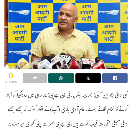
0
SHARES
نئی دہلی (یو این آئی) بھارتیہ جنتا پارٹی (بی جے پی) پر دہلی میں روہنگیا کو آباد
کرنے کا الزام لگاتے ہوئے، عام آدمی پارٹی (آپ) نے اتوار کو کہا کہ جیسے جیسے
دہلی اسمبلی انتخابات قریب آرہے ہیں، بی جے پی پھر سے اپنی گندی سیاست پر