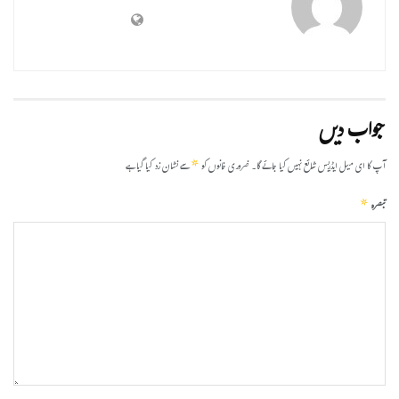
جواب دیں
*
آپ کا ای میل ایڈریس شائع نہیں کیا جائے گا۔
ضروری خانوں کو
سے نشان زد کیا گیا ہے
*
تبصرہ