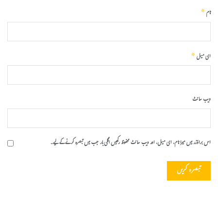
*
نام
*
ای میل
ویب‌ سائٹ
اس براؤزر میں میرا نام، ای میل، اور ویب سائٹ محفوظ رکھیں اگلی بار جب میں تبصرہ کرنے کےلیے۔