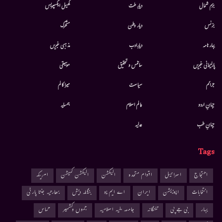
بزم شمال
دیارِ ملت
کھیل ایکسپریس
بزنس
دیار وطن
متحرك
بہار نامہ
دیارِادب
مذہبی خبریں
پارلیمانی خبریں
سائنس و تحقیق
موسيقى
جرائم
سیاست
میرا کالم
جہانِ اردو
عالم اسلام
ہمسایہ
جہانِ طب
عدلیہ
Tags
احتجاج
اسرائیل
اقوام متحدہ
الیکشن
الیکشن کمیشن
امریکہ
انتخابات
اپوزیشن
ایران
اے ایم یو
بنگلہ دیش
بھارتیہ جنتا پارٹی
بہار
بی جے پی
تلنگانہ
جامعہ ملیہ اسلامیہ
جموں وکشمیر
حماس