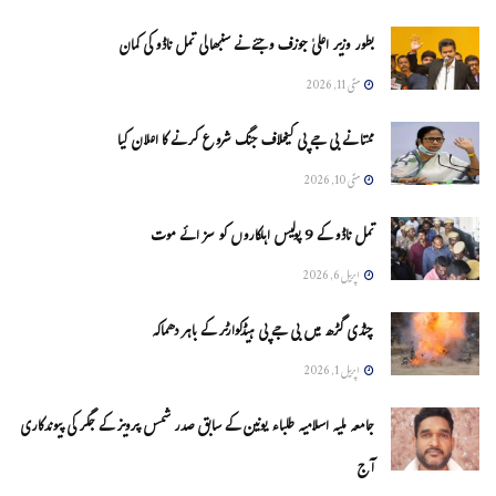
بطور وزیر اعلیٰ جوزف وجئے نے سنبھالی تمل ناڈو کی کمان
مئی 11, 2026
ممتا نے بی جے پی کیخلاف جنگ شروع کرنے کا اعلان کیا
مئی 10, 2026
تمل ناڈو کے 9 پولیس اہلکاروں کو سزائے موت
اپریل 6, 2026
چنڈی گڑھ میں بی جے پی ہیڈکوارٹر کے باہر دھماکہ
اپریل 1, 2026
جامعہ ملیہ اسلامیہ طلباء یونین کے سابق صدر شمس پرویز کے جگر کی پیوندکاری
آج