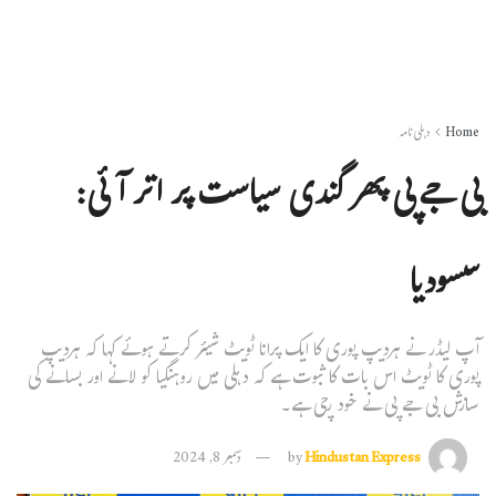
Home
دہلی نامہ
بی جے پی پھر گندی سیاست پر اتر آئی:
سسودیا
آپ لیڈر نے ہردیپ پوری کا ایک پرانا ٹویٹ شیئر کرتے ہوئے کہا کہ ہردیپ
پوری کا ٹویٹ اس بات کا ثبوت ہے کہ دہلی میں روہنگیا کو لانے اور بسانے کی
سازش بی جے پی نے خود رچی ہے۔
Hindustan Express
by
دسمبر 8, 2024