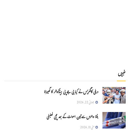
خبریں
دہلی کانگریس نے کیا بی جے پی ہیڈکواٹر کا گھیراؤ
جولائی 22, 2026
ہنتا وائرس سےتین اموات کے بعد مچی کھلبلی
مئی 11, 2026