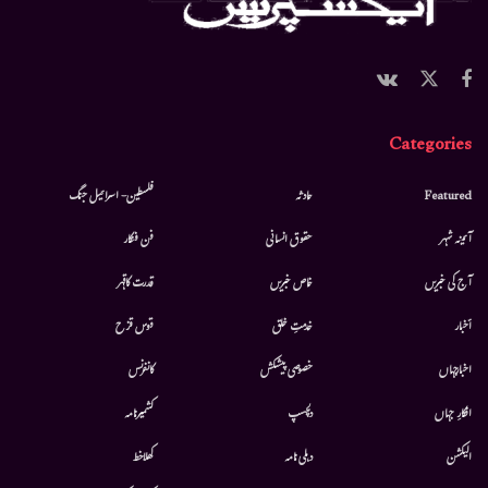
Categories
Featured
حادثہ
فلسطین- اسرائیل جنگ
آئینہ شہر
حقوق انسانی
فن فنکار
آج کی خبریں
خاص خبریں
قدرت کاقہر
أخبار
خدمتِ خلق
قوس قزح
اخبارجہاں
خصوصی پیشکش
کانفرنس
افکارِ جہاں
دلچسپ
کشمیرنامہ
الیکشن
دہلی نامہ
کھلاخط