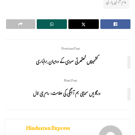
عام آدمی پارٹی
Previous Post
کشمیرمیں ٹھٹھرتی سردی کے درمیان برفباری
Next Post
درگا ہیں سماجی ہم آہنگی کی علامت: رام جی لال
Hindustan Express