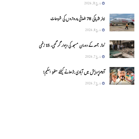
مارچ 31, 2026
ایئر انڈیاکی 78 اضافی پروازوں کی شروعات
مارچ 8, 2026
نماز جمعہ کے دوران مسجد کی دیوار گر گئی، 15 زخمی
مارچ 7, 2026
آندھراپردیش میں آبادی بڑھانے کیلئے منفرد اسکیم!
مارچ 7, 2026