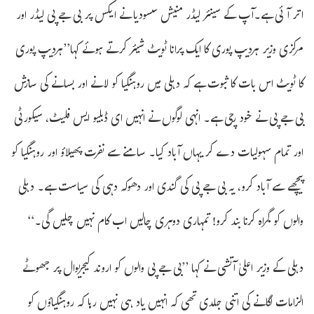
اتر آئی ہے۔آپ کے سینئر لیڈر منیش سسودیا نے ایکس پر بی جے پی لیڈر اور
مرکزی وزیر ہردیپ پوری کا ایک پرانا ٹویٹ شیئر کرتے ہوئے کہا’’ہردیپ پوری
کا ٹویٹ اس بات کا ثبوت ہے کہ دہلی میں روہنگیا کو لانے اور بسانے کی سازش
بی جے پی نے خود رچی ہے۔ انہی لوگوں نے انہیں ای ڈبلیو ایس فلیٹ، سیکورٹی
اور تمام سہولیات دے کر یہاں آباد کیا۔ سامنے سے نفرت پھیلاؤ اور روہنگیا کو
پیچھے سے آباد کرو، یہ بی جے پی کی گندی اور دھوکہ دہی کی سیاست ہے۔ دہلی
والوں کو گمراہ کرنا بند کرو! تمہاری دوہری چالیں اب کام نہیں چلیں گی۔‘‘
دہلی کے وزیر اعلیٰ آتشی نے کہا ’’بی جے پی والوں کو اروند کیجریوال پر جھوٹے
الزامات لگانے کی اتنی جلدی تھی کہ انہیں یاد ہی نہیں رہا کہ روہنگیاؤں کو