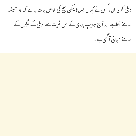
دہلی کون لایا، کس نے کہاں بسایا! لیکن سچ کی خاص بات یہ ہے کہ وہ ہمیشہ
سامنے آتا ہے اور آج ہردیپ پوری کے اس ٹویٹ سے دہلی کے لوگوں کے
سامنے سچائی آ گئی ہے۔