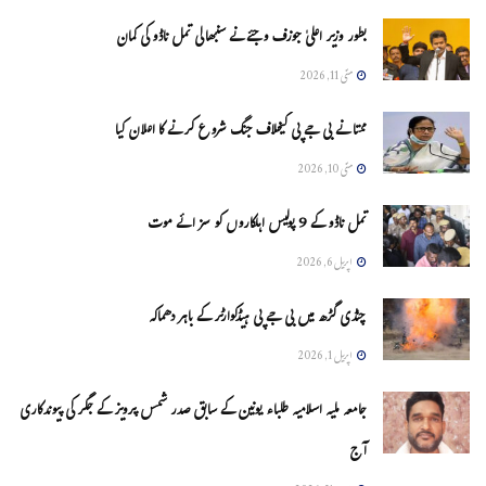
بطور وزیر اعلیٰ جوزف وجئے نے سنبھالی تمل ناڈو کی کمان
مئی 11, 2026
ممتا نے بی جے پی کیخلاف جنگ شروع کرنے کا اعلان کیا
مئی 10, 2026
تمل ناڈو کے 9 پولیس اہلکاروں کو سزائے موت
اپریل 6, 2026
چنڈی گڑھ میں بی جے پی ہیڈکوارٹر کے باہر دھماکہ
اپریل 1, 2026
جامعہ ملیہ اسلامیہ طلباء یونین کے سابق صدر شمس پرویز کے جگر کی پیوندکاری
آج