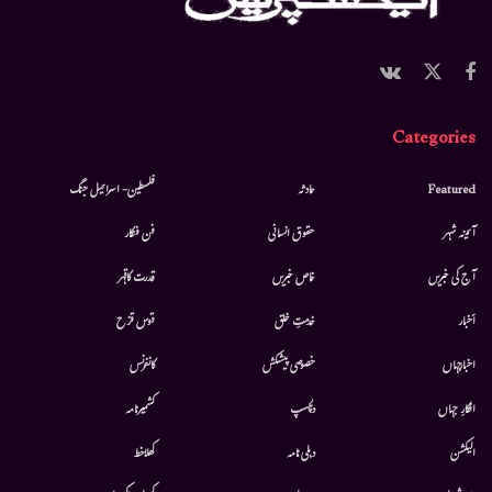
Categories
Featured
حادثہ
فلسطین- اسرائیل جنگ
آئینہ شہر
حقوق انسانی
فن فنکار
آج کی خبریں
خاص خبریں
قدرت کاقہر
أخبار
خدمتِ خلق
قوس قزح
اخبارجہاں
خصوصی پیشکش
کانفرنس
افکارِ جہاں
دلچسپ
کشمیرنامہ
الیکشن
دہلی نامہ
کھلاخط