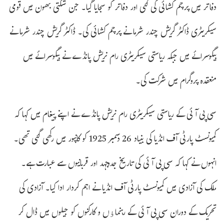
دفاتر میں پرچم کشائی کی گئی اور دفاتر کو سجایا گیا۔ جن شکتی بھون میں قومی
سیکریٹری ڈاکٹر گریش چندر شرما نے پرچم کشائی کی۔ ڈاکٹر گریش چندر شرما نے
بیگوسرائے میں جبکہ ریاستی سیکریٹری رام نریش پانڈے نے بیگوسرائے میں
منعقدہ پروگرام میں شرکت کی۔
سی پی آئی کے ریاستی سیکریٹری رام نریش پانڈے نے اپنے پیغام میں کہا کہ
کمیونسٹ پارٹی آف انڈیا کی بنیاد 26 دسمبر 1925 کو کانپور میں رکھی گئی تھی۔
انہوں نے کہا کہ سی پی آئی کی تاریخ جدوجہد اور قربانیوں سے عبارت ہے۔
ملک کی آزادی میں کمیونسٹ پارٹی آف انڈیا نے اہم کردار ادا کیا۔ آزادی کی
تحریک کے دوران سی پی آئی کے رہنماﺅں و کارکنوں کو جیلوں میں ڈال کر