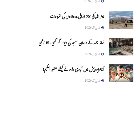
مارچ 31, 2026
ایئر انڈیاکی 78 اضافی پروازوں کی شروعات
مارچ 8, 2026
نماز جمعہ کے دوران مسجد کی دیوار گر گئی، 15 زخمی
مارچ 7, 2026
آندھراپردیش میں آبادی بڑھانے کیلئے منفرد اسکیم!
مارچ 7, 2026