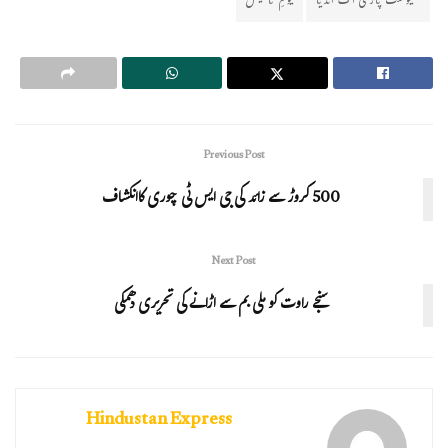
کمیونسٹ پارٹی آف انڈیا
یومِ تاسیس
Previous Post
500 کروڑ سے زائد کی جی ایس ٹی چوری کاانکشاف
Next Post
سنجے راوت کو ملی بم سے اڑانے کی تحریری دھمکی
Hindustan Express