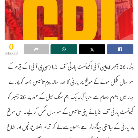
0
SHARES
پٹنہ، 26 دسمبر (یواین آئی)کمیونسٹ پارٹی آف انڈیا (سی پی آئی) کے قیام کے
سو سال مکمل ہونے کے موقع پر پارٹی کا صد سالہ یومِ تاسیس جمعہ کو پورے
بہار میں دھوم دھام سے منایا گیا۔ایک اہم سنگ میل کے طور پر 26 دسمبر کو
کمیونسٹ پارٹی آف انڈیا نے اپنی تاسیس کے سو سال مکمل کر لیے۔ اس موقع
پر پارٹی کے ریاستی ہیڈکوارٹر اجے بھون سے لے کر تمام اضلاع،انچل اور شاخ