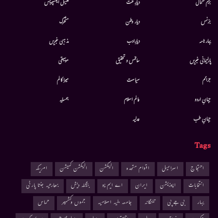
بزم شمال
دیارِ ملت
کھیل ایکسپریس
بزنس
دیار وطن
متحرك
بہار نامہ
دیارِادب
مذہبی خبریں
پارلیمانی خبریں
سائنس و تحقیق
موسيقى
جرائم
سیاست
میرا کالم
جہانِ اردو
عالم اسلام
ہمسایہ
جہانِ طب
عدلیہ
Tags
احتجاج
اسرائیل
اقوام متحدہ
الیکشن
الیکشن کمیشن
امریکہ
انتخابات
اپوزیشن
ایران
اے ایم یو
بنگلہ دیش
بھارتیہ جنتا پارٹی
بہار
بی جے پی
تلنگانہ
جامعہ ملیہ اسلامیہ
جموں وکشمیر
حماس