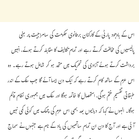
اس کے باوجود پارٹی کے کارکنان برطانوی حکومت کی سامراجیت پر مبنی
پالیسیوں کی مخالفت کرتے رہے اور تمام تکالیف کا مقابلہ کرتے ہوئے، انہیں
برداشت کرتے ہوئے آزادی کی تحریک میں متحد ہو کر شامل ہوتے رہے۔ وہ
اس عزم کے ساتھ کام کرتے رہے کہ ایک دن ایسا آئے گا جب ملک کے اندر
طبقاتی تقسیم ختم ہوگی، استحصال کا خاتمہ ہوگا اور ملک میں جمہوری نظام قائم
ہوگا۔ انہوں نے کہا کہ دہائیوں بعد بھی اس عزم کی چمک میں کوئی کمی نہیں
آئی ہے اور آج کا دن ان تمام ساتھیوں کی یاد کے نام ہے جنہوں نے سماج