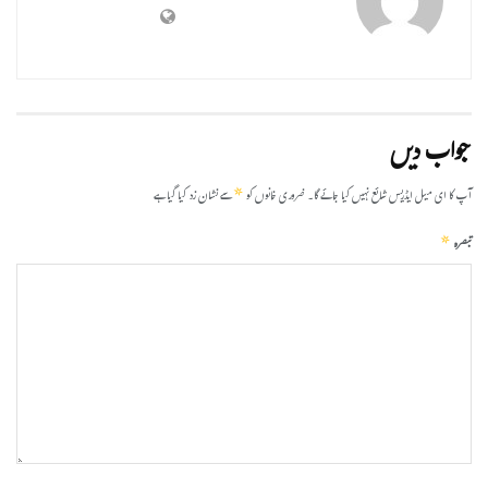
جواب دیں
*
آپ کا ای میل ایڈریس شائع نہیں کیا جائے گا۔
ضروری خانوں کو
سے نشان زد کیا گیا ہے
*
تبصرہ