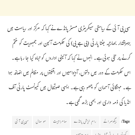
سی پی آئی کے ریاستی سیکریٹری مسٹر پانڈے نے کہا کہ مرکز اور ریاست میں
برسراقتدار بھارتیہ جنتا پارٹی (بی جے پی) کی حکومت آئین اور جمہوریت کو ختم
کرنے پر تلی ہوئی ہے۔ انہوں نے کہا کہ آئینی اداروں کو تباہ کیا جا رہا ہے۔
اس حکومت کے دور میں دلتوں، آدیواسیوں اور اقلیتوں پر مظالم میں اضافہ ہوا
ہے۔ مہنگائی آسمان کو چھو رہی ہے۔ ایسی صورتحال میں کمیونسٹ پارٹی آف
انڈیا کی ذمہ داری اور بھی بڑھ گئی ہے۔
Tags:
بیگوسرائے
رام نریش پانڈے
سامراجیت
سو سال
سی پی آئی