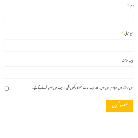
*
نام
*
ای میل
ویب‌ سائٹ
اس براؤزر میں میرا نام، ای میل، اور ویب سائٹ محفوظ رکھیں اگلی بار جب میں تبصرہ کرنے کےلیے۔