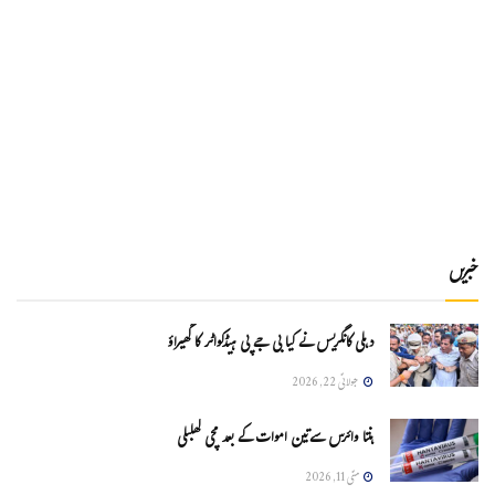
خبریں
دہلی کانگریس نے کیا بی جے پی ہیڈکواٹر کا گھیراؤ
جولائی 22, 2026
ہنتا وائرس سےتین اموات کے بعد مچی کھلبلی
مئی 11, 2026