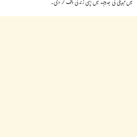
میں تبدیلی کی جدوجہد میں اپنی زندگی وقف کر دی۔