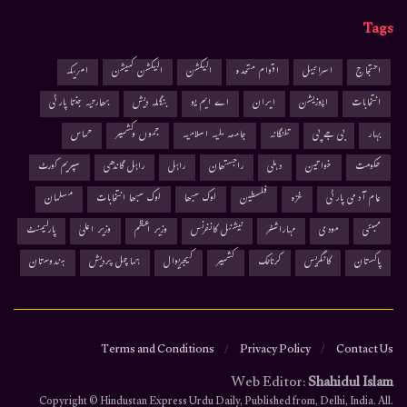
Tags
احتجاج
اسرائیل
اقوام متحدہ
الیکشن
الیکشن کمیشن
امریکہ
انتخابات
اپوزیشن
ایران
اے ایم یو
بنگلہ دیش
بھارتیہ جنتا پارٹی
بہار
بی جے پی
تلنگانہ
جامعہ ملیہ اسلامیہ
جموں وکشمیر
حماس
حکومت
خواتین
دہلی
راجستھان
راہل
راہل گاندھی
سپریم کورٹ
عام آدمی پارٹی
غزہ
فلسطین
لوک سبھا
لوک سبھا انتخابات
مسلمان
ممبئی
مودی
مہاراشٹر
نیشنل کانفرنس
وزیر اعظم
وزیر اعلیٰ
پارلیمنٹ
پاکستان
کانگریس
کرناٹک
کشمیر
کیجریوال
ہماچل پردیش
ہندوستان
Terms and Conditions
Privacy Policy
Contact Us
Web Editor:
Shahidul Islam
.Copyright © Hindustan Express Urdu Daily, Published from, Delhi, India. All