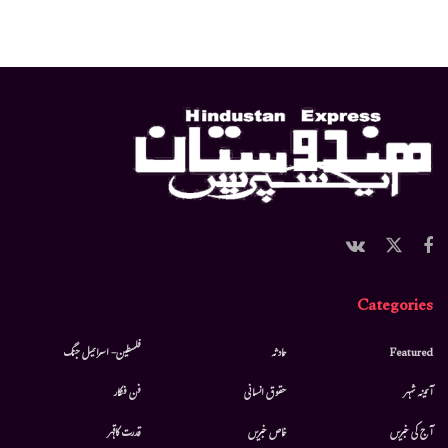
Categories
Featured
حادثہ
فلسطین- اسرائیل جنگ
آئینہ شہر
حقوق انسانی
فن فنکار
آج کی خبریں
خاص خبریں
قدرت کاقہر