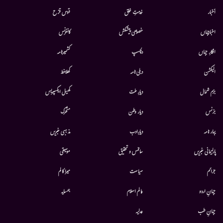
أخبار
خدمتِ خلق
قوس قزح
اخبارجہاں
خصوصی پیشکش
کانفرنس
افکارِ جہاں
دلچسپ
کشمیرنامہ
الیکشن
دہلی نامہ
کھلاخط
بزم شمال
دیارِ ملت
کھیل ایکسپریس
بزنس
دیار وطن
متحرك
بہار نامہ
دیارِادب
مذہبی خبریں
پارلیمانی خبریں
سائنس و تحقیق
موسيقى
جرائم
سیاست
میرا کالم
جہانِ اردو
عالم اسلام
ہمسایہ
جہانِ طب
عدلیہ