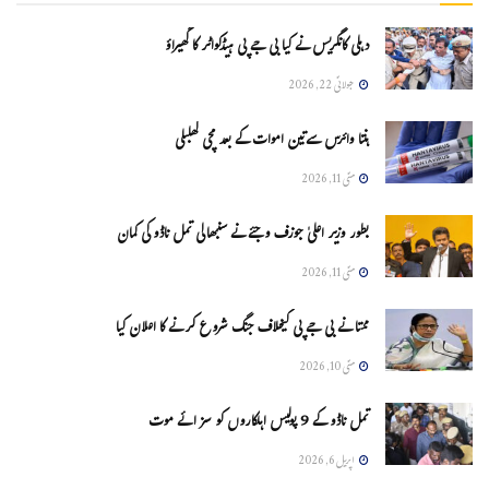
دہلی کانگریس نے کیا بی جے پی ہیڈکواٹر کا گھیراؤ
جولائی 22, 2026
ہنتا وائرس سےتین اموات کے بعد مچی کھلبلی
مئی 11, 2026
بطور وزیر اعلیٰ جوزف وجئے نے سنبھالی تمل ناڈو کی کمان
مئی 11, 2026
ممتا نے بی جے پی کیخلاف جنگ شروع کرنے کا اعلان کیا
مئی 10, 2026
تمل ناڈو کے 9 پولیس اہلکاروں کو سزائے موت
اپریل 6, 2026