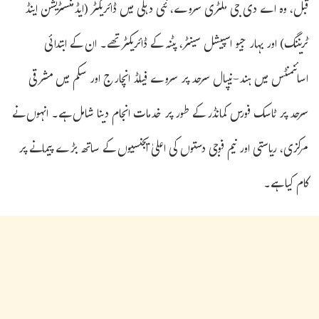
قبل، وہ اے دی جی ملٹری سروے، نئی دہلی میں ڈائریکٹر (ایڈمنسٹریشن اینڈ
ٹریننگ) اور بہار جیو اسپیشل سینٹر، پٹنہ کے ڈائریکٹر تھے۔ ان کے ابتدائی
اسائنمنٹس میں ہند-نیپال سرحد پر سروے فیلڈ انچارج اور سکم میں مشرقی
سرحد پر ٹاسک فورس کمانڈر کے طور پر خدمات انجام دینا شامل ہے۔ انہوں نے
مرکزی، ریاستی اور نیم فوجی دستوں کی اعلیٰ ایجنسیوں کے ساتھ بڑے پیمانے پر
کام کیا ہے۔