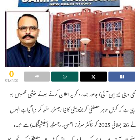
0
SHARES
نئی دہلی (یو این آئی) جامعہ ہمدرد کو یہ اعلان کرتے ہوئے خوشی محسوس ہو
رہی ہے کہ کرنل طاہر مصطفیٰ کو یونیورسٹی کا نیا رجسٹرار مقرر کر دیا گیا ہے انہوں
نے 26 جولائی 2025 کو ڈاکٹر سرفراز احسن، رجسٹرار (آفیشیٹنگ) سے عہدہ