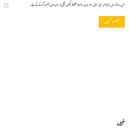
اس براؤزر میں میرا نام، ای میل، اور ویب سائٹ محفوظ رکھیں اگلی بار جب میں تبصرہ کرنے کےلیے۔
خبریں