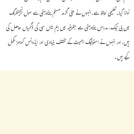
نوازا گیا۔تعلیمی لحاظ سے، انہوں نے علی گڑھ مسلم یونیورسٹی سے سول انجینئرنگ
میں بی ٹیک، مدراس یونیورسٹی سے جغرافیہ میں ایم ایس سی کی ڈگریاں حاصل کی
ہیں، اور انہوں نے اسٹریٹجک اہمیت کے مختلف بنیادی اور ایڈوانس کورسز مکمل
کیے ہیں۔