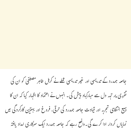
جامعہ ہمدرد کے تدریسی اور غیر تدریسی عملے نے کرنل طاہر مصطفیٰ کو ان کی
تقرری پر تہہ دل سے مبارکباد پیش کی۔ انہوں نے اعتماد کا اظہار کیا کہ ان کا
وسیع انتظامی تجربہ اور قیادت جامعہ ہمدرد کی ترقی، فروغ اور بہترین کارکردگی میں
نمایاں کردار ادا کرے گی۔واضح رہے کہ جامعہ ہمدرد ایک سرکاری امداد یافتہ