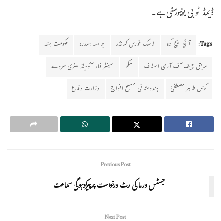
ڈیمڈ ٹو بی یونیورسٹی ہے۔
Tags:
آئی ایچ کیو
ٹاسک فورس کمانڈر
جامعہ ہمدرد
حکومت ہند
سابق چیف آف آرمی اسٹاف
سکم
سینٹر فار آٹومیٹڈ ملٹری سروے
کرنل طاہر مصطفیٰ
ہندوستانی مسلح افواج
وزارت دفاع
Previous Post
جسٹس ورما کی رٹ درخواست پرپیرکوہوگی سماعت
Next Post