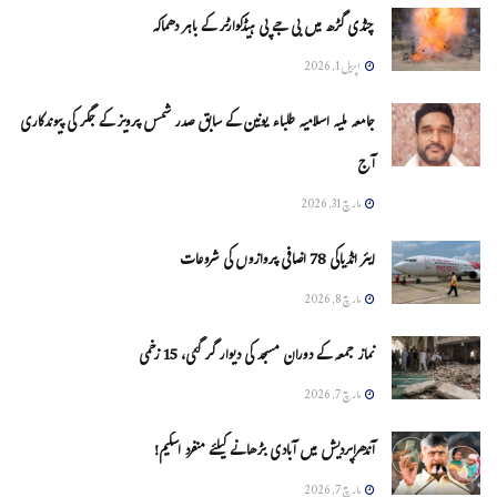
چنڈی گڑھ میں بی جے پی ہیڈکوارٹر کے باہر دھماکہ
اپریل 1, 2026
جامعہ ملیہ اسلامیہ طلباء یونین کے سابق صدر شمس پرویز کے جگر کی پیوندکاری
آج
مارچ 31, 2026
ایئر انڈیاکی 78 اضافی پروازوں کی شروعات
مارچ 8, 2026
نماز جمعہ کے دوران مسجد کی دیوار گر گئی، 15 زخمی
مارچ 7, 2026
آندھراپردیش میں آبادی بڑھانے کیلئے منفرد اسکیم!
مارچ 7, 2026