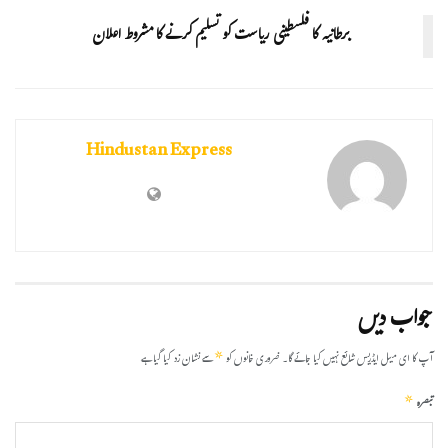
برطانیہ کا فلسطینی ریاست کو تسلیم کرنے کا مشروط اعلان
Hindustan Express
جواب دیں
*
آپ کا ای میل ایڈریس شائع نہیں کیا جائے گا۔
ضروری خانوں کو
سے نشان زد کیا گیا ہے
*
تبصرہ