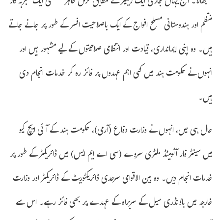
سنبھالا۔ آج یہاں جاری ایک ریلیز کے مطابق کرنل طاہر مصطفیٰ ایک تجربہ کار
منتظم اور ہندوستانی مسلح افواج کے ایک باصلاحیت افسر کے طور پر جانے جاتے
ہیں۔ وہ اپنی ایمانداری، قیادت اور انتظامی صلاحیتوں کے لیے مشہور ہیں اور
انہوں نے حکومت ہند میں کئی اہم عہدوں پر فائز رہ کر خدمات انجام دی
ہیں۔
حال ہی میں، انہوں نے وزارت دفاع (آرمی)، حکومت ہند کے آئی ایچ کیو
میں سینٹر فار آٹومیٹڈ ملٹری سروے (سی اے ایم ایس) میں ڈائریکٹر کے طور پر
خدمات انجام دیں۔ وہ بین الاقوامی سرحدی ڈائریکٹوریٹ کے ڈائریکٹر اور وزارت
خارجہ میں باؤنڈری سیل کے سربراہ کے عہدے پر بھی فائز رہے۔ اس سے