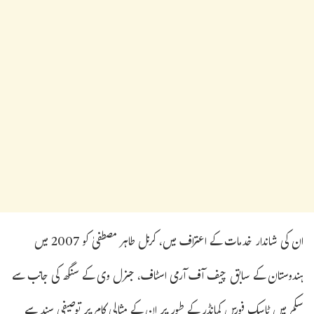
ان کی شاندار خدمات کے اعتراف میں، کرنل طاہر مصطفیٰ کو 2007 میں
ہندوستان کے سابق چیف آف آرمی اسٹاف، جنرل وی کے سنگھ کی جانب سے
سکم میں ٹاسک فورس کمانڈر کے طور پر ان کے مثالی کام پر توصیفی سند سے