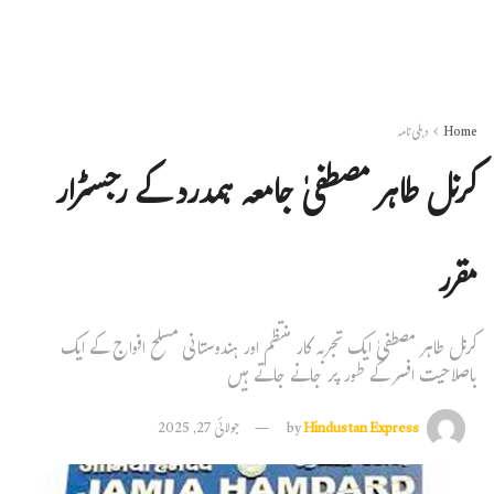
Home
دہلی نامہ
کرنل طاہر مصطفیٰ جامعہ ہمدرد کے رجسٹرار
مقرر
کرنل طاہر مصطفیٰ ایک تجربہ کار منتظم اور ہندوستانی مسلح افواج کے ایک
باصلاحیت افسر کے طور پر جانے جاتے ہیں
Hindustan Express
by
جولائی 27, 2025