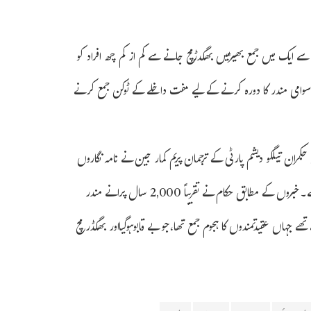
ے ایک میں جمع بھیڑمیں بھگدڑمچ جانے سے کم از کم چھ افراد کو
 سوامی مندر کا دورہ کرنے کے لیے مفت داخلے کے ٹوکن جمع کرنے
ن تیلگو دیشم پارٹی کے ترجمان پریم کمار جین نے نامہ نگاروں
کو بتایا کہ میں خدا سے دعا کرتا ہوں کہ وہ مرحوم کی روحوں کو سکون عطا کرے۔خبروں کے مطابق حکام نے تقریباً 2,000 سال پرانے مندر
 جہاں عقیدتمندوں کا ہجوم جمع تھا،جو بے قابوہوگیااور بھگڈر مچ