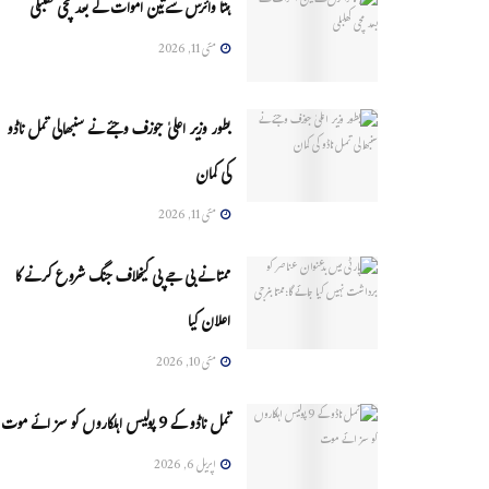
ہنتا وائرس سےتین اموات کے بعد مچی کھلبلی
مئی 11, 2026
بطور وزیر اعلیٰ جوزف وجئے نے سنبھالی تمل ناڈو
کی کمان
مئی 11, 2026
ممتا نے بی جے پی کیخلاف جنگ شروع کرنے کا
اعلان کیا
مئی 10, 2026
تمل ناڈو کے 9 پولیس اہلکاروں کو سزائے موت
اپریل 6, 2026