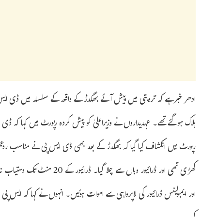
ہلاک ہوگئے تھے۔ عہدیداروں نے وزیراعلیٰ کو پیش کردہ رپورٹ میں کہا کہ ڈی
رپورٹ میں انکشاف کیا گیا کہ بھگدڑ کے بعد بھی ڈی ایس پی نے مناسب ردعمل ظا
کھڑی تھی اور ڈرائیور وہاں سے چل
اور ایمبولینس ڈرائیور کی لاپرواہی سے اموات ہوئیں۔ انہوں نے کہا کہ ایس پ