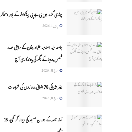
چنڈی گڑھ میں بی جے پی ہیڈکوارٹر کے باہر دھماکہ
اپریل 1, 2026
جامعہ ملیہ اسلامیہ طلباء یونین کے سابق صدر
شمس پرویز کے جگر کی پیوندکاری آج
مارچ 31, 2026
ایئر انڈیاکی 78 اضافی پروازوں کی شروعات
مارچ 8, 2026
نماز جمعہ کے دوران مسجد کی دیوار گر گئی، 15