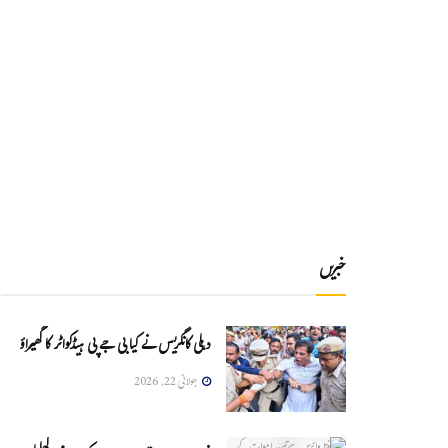
خبریں
دہلی کانگریس نے کیا بی جے پی ہیڈکواٹر کا گھیراؤ
جولائی 22, 2026