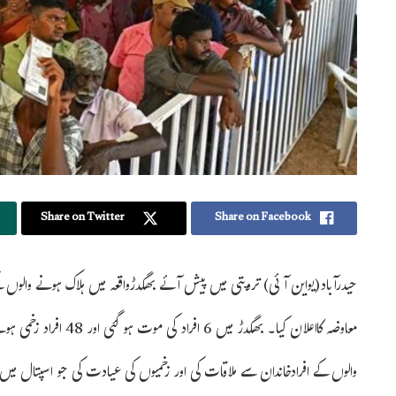
Share on Twitter
Share on Facebook
معاوضہ کااعلان کیا۔ بھگ
والوں کے افرادخاندان سے ملاقات کی اور زخمیوں کی عیادت کی جو اسپتال میں ز