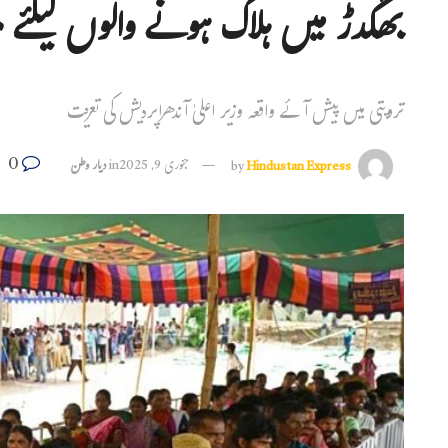
بھگدڑ میں ہلاک ہونے والوں کیلئے م
تروپتی میں پیش آئے واقعہ وزیر اعلیٰ آندھراپردیش کی تعزیت
0
Hindustan Express
by
جنوری 9, 2025
in
دیار وطن