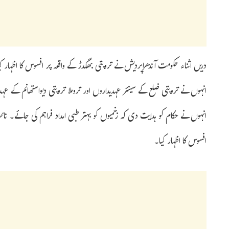
دریں اثناء حکومت آندھراپردیش نے تروپتی بھگدڑ کے واقعہ پر افسوس کا اظہار کیا۔
انہوں نے تروپتی ضلع کے سینئر عہدیداروں اور تروملا تروپتی دیواستھانم کے عہدی
انہوں نے حکام کو ہدایت دی کہ زخمیوں کو بہتر طبی امداد فراہم کی جائے۔ نائب 
افسوس کا اظہار کیا۔