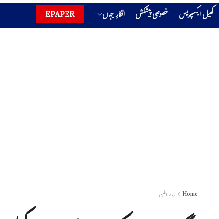
کھیل ایکسپریس
خصوصی پیشکش
افکارِ جہاں
EPAPER
Home
دیار وطن