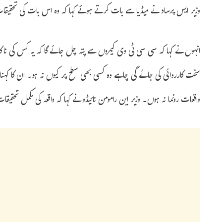
وزیر ایس پرساد نے میڈیا سے بات کرتے ہوئے کہا کہ وہ اس بات کی تحقیقات 
انہوں نے کہا کہ سی سی ٹی وی کیمروں سے پتہ چل جائے گا کہ یہ کس کی نا
سخت کارروائی کی جائے گی چاہے وہ کسی بھی سطح پر کیوں نہ ہو۔ ان کا کہنا 
واقعات رونما نہ ہوں۔ وزیر این رامومن نائیڈو نے کہا کہ واقعہ کی مکمل تحقیقات