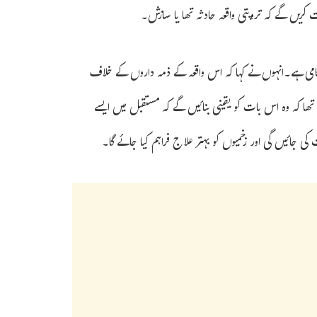
کریں گے کہ تروپتی واقعہ حادثہ تھا یا سازش۔
کامی ہے۔انہوں نے کہا کہ اس واقعہ کے ذمہ داروں کے خلاف
تھا کہ وہ اس بات کو یقینی بنائیں گے کہ مستقبل میں ایسے
 کی جائیں گی اور زخمیوں کو بہتر علاج فراہم کیا جائے گا۔