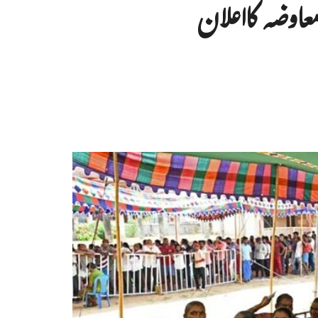
عاوضہ کااعلان