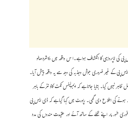
ادھر خبر ہے کہ تروپتی میں پیش آئے بھگدڑ کے واقعہ کے سلسلہ میں ڈی ایس پی کی لاپرواہی کا انکشاف ہوا ہے۔ا س واقعہ میں 6شردھالو
 ایس پی کے غیر ضروری جوش وجذبہ کی وجہ سے یہ واقعہ پیش آیا۔
ہر نہیں کیا۔ بتایا جاتا ہے کہ ایمبولینس ٹکٹ کاؤنٹر کے باہر
ا گیا۔ ڈرائیور کے 20 منٹ تک دستیاب نہ ہونے کی اطلاع دی گئی۔ رپورٹ میں کہا گیا ہے کہ ڈی ایس پی
ی فوری طور پر اپنے عملے کے ساتھ آئے اور عقیدت مندوں کی مدد