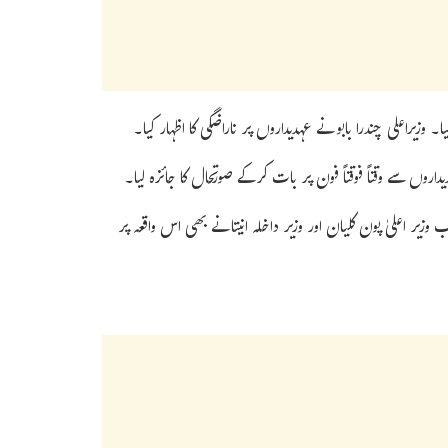
 وزیراعلی چندرا بابو نے عہدیداروں پر ناراضگی کا اظہار کیا۔
داروں سے وقتاً فوقتاً فون پر بات کرکے صورتحال کا جائزہ لیا۔
وزیر اعلیٰ پون کلیان اور وزیر داخلہ انیتا نے بھی اس واقعہ پر