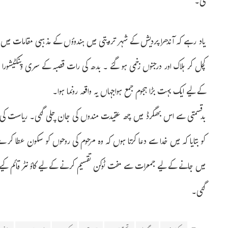
کی۔
یاد رہے کہ آندھرا پردیش کے شہر تروپتی میں ہندوؤں کے مذہبی مقامات میں س
کچل کر ہلاک اور درجنوں زخمی ہو گئے ۔ بدھ کی رات قصبہ کے سری وینکٹیشورا
کے لیے ایک بہت بڑا ہجوم جمع ہواجہاں یہ واقعہ رونما ہوا۔
بدقسمتی سے اس بھگرڈ میں چھ عقیدت مندوں کی جان چلی گئی۔ ریاست کی حکمرا
میں جانے کے لیے جمعرات سے مفت ٹوکن تقسیم کرنے کے لیے کاؤنٹر قائم کیے تھے
گئی۔