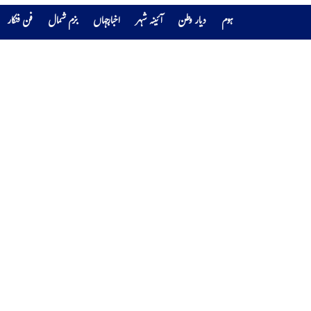
ہوم
دیار وطن
آئینہ شہر
اخبارجہاں
بزم شمال
فن فنکار