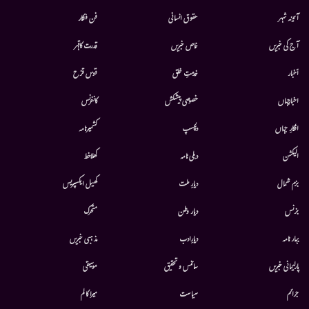
آئینہ شہر
حقوق انسانی
فن فنکار
آج کی خبریں
خاص خبریں
قدرت کاقہر
أخبار
خدمتِ خلق
قوس قزح
اخبارجہاں
خصوصی پیشکش
کانفرنس
افکارِ جہاں
دلچسپ
کشمیرنامہ
الیکشن
دہلی نامہ
کھلاخط
بزم شمال
دیارِ ملت
کھیل ایکسپریس
بزنس
دیار وطن
متحرك
بہار نامہ
دیارِادب
مذہبی خبریں
پارلیمانی خبریں
سائنس و تحقیق
موسيقى
جرائم
سیاست
میرا کالم