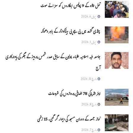
تمل ناڈو کے 9 پولیس اہلکاروں کو سزائے موت
اپریل 6, 2026
چنڈی گڑھ میں بی جے پی ہیڈکوارٹر کے باہر دھماکہ
اپریل 1, 2026
جامعہ ملیہ اسلامیہ طلباء یونین کے سابق صدر شمس پرویز کے جگر کی پیوندکاری
آج
مارچ 31, 2026
ایئر انڈیاکی 78 اضافی پروازوں کی شروعات
مارچ 8, 2026
نماز جمعہ کے دوران مسجد کی دیوار گر گئی، 15 زخمی
مارچ 7, 2026