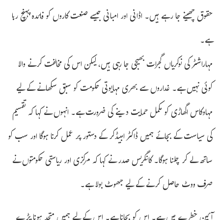
حقوق چھینے جا رہے ہیں۔ اڈانی اور امبانی جیسے صنعت کاروں کو فائدہ پہنچ رہا
ہے۔
مہاراشٹر کی نوکریاں گجرات بھیجی جا رہی ہیں، لیکن اس کی مخالفت کرنے والا
کوئی نہیں ہے۔ غداروں سے بھری مہایوتی حکومت کو سبق سکھانے کے لیے
مہاوکاس اگھاڑی کو مکمل حمایت دینے کی ضرورت ہے۔ انہوں نے کہا کہ تقسیم
کی سیاست کے بجائے ہمیں ڈاکٹر امبیڈکر کے دستور پر عمل کرنا ہوگا اور سب کو
ساتھ لے کر چلنا ہوگا۔ کانگریس صدر نے کہا کہ مرکزی اور ریاستی حکومتوں نے
صرف ووٹ حاصل کرنے کے لیے جھوٹ بولا ہے۔
آئین خطرے میں ہے۔ اس کو بچانا ہے۔ اس کے لیے ہمیں متحد ہونا پڑے