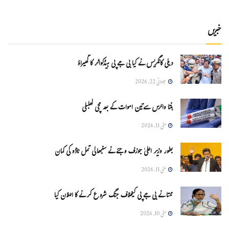
خبریں
دہلی کانگریس نے کیا بی جے پی ہیڈکواٹر کا گھیراؤ
جولائی 22, 2026
ہنتا وائرس سےتین اموات کے بعد مچی کھلبلی
مئی 11, 2026
بطور وزیر اعلیٰ جوزف وجئے نے سنبھالی تمل ناڈو کی کمان
مئی 11, 2026
ممتا نے بی جے پی کیخلاف جنگ شروع کرنے کا اعلان کیا
مئی 10, 2026