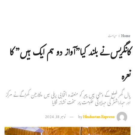
Home
سیاست
کانگریس نے بلند کیا”آواز دو ہم ایک ہیں” کا
نعرہ
پال گھر ضلع کے وسئی میں پیر کو منعقدہ انتخابی ریلی میں ملکارجن کھڑگے نے مرکز
اور مہاراشٹر کی مہایوتی حکومت پر سخت نشانہ لگایا
Hindustan Express
by
نومبر 18, 2024