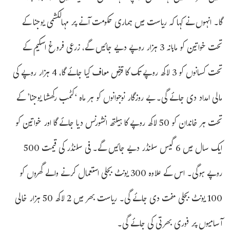
گا۔ انہوں نے کہا کہ ریاست میں ہماری حکومت آنے پر مہالکشمی یوجنا کے
تحت خواتین کو ماہانہ 3 ہزار روپے دیے جائیں گے، زرعی فروغ اسکیم کے
تحت کسانوں کو 3 لاکھ روپے تک کا قرض معاف کیا جائے گا، 4 ہزار روپے کی
مالی امداد دی جائے گی۔ بے روزگار نوجوانوں کو ہر ماہ ‘کٹمب رکھشا یوجنا’ کے
تحت ہر خاندان کو 50 لاکھ روپے کا ہیلتھ انشورنس دیا جائے گا اور خواتین کو
ایک سال میں 6 گیس سلنڈر دیے جائیں گے۔ فی سلنڈر کی قیمت 500
روپے ہوگی۔ اس کے علاوہ 300 یونٹ بجلی استعمال کرنے والے گھروں کو
100 یونٹ بجلی مفت دی جائے گی۔ ریاست بھر میں 2 لاکھ 50 ہزار خالی
آسامیوں پر فوری بھرتی کی جائے گی۔