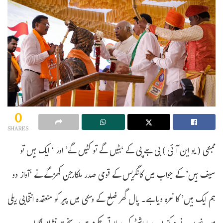
0
SHARES
ممبئی ( یو این آئی ) بی جے پی کے ‘بٹیں گے تو کٹیں گے’ اور ‘ ایک ہیں تو
سیف ہیں’ کے جواب میں کانگریس کے قومی صدر ملکارجن کھڑگے نے ‘آواز دو
ہم ایک ہیں’ کا نعرہ دیا ہے۔ پال گھر ضلع کے وسئی میں پیر کو منعقدہ انتخابی ریلی