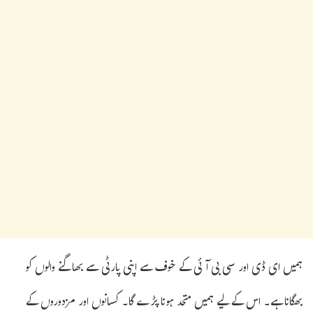
ہمیں ای ڈی اور سی بی آئی کے خوف سے اپنی پارٹی سے بھاگنے والوں کو
بھگانا ہے۔ اس کے لیے ہمیں متحد ہونا پڑے گا۔ کسانوں اور مزدوروں کے