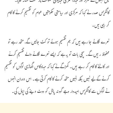
میں انہوں نے مرکز اور مہاراشٹر کی مہایوتی حکومت پر سخت نشانہ لگایا۔
کانگریس صدر نے کہا کہ مرکزی اور ریاستی حکومتیں عوام کو تقسیم کرنے کا کام
کر رہی ہیں۔
نعرے لگائے جا رہے ہیں کہ ہم تقسیم ہوئے تو کٹ جائیں گے، متحد رہے تو
محفوظ رہیں گے۔ سچی بات تو یہ ہے کہ ایسے نعرے لگانے والے تقسیم کرنے
اور کاٹنے کا کام کر رہے ہیں۔ کھڑگے نے کہا کہ مہاوکاس اگھاڑی لوگوں کو تقسیم
کرنے کے لیے نہیں بلکہ انہیں متحد کرنے کا کام کرتی ہے۔ اس دوران انہوں
نے لوگوں سے کانگریس امیدوار وجے گووند پاٹل کو ووٹ دینے کی اپیل کی۔