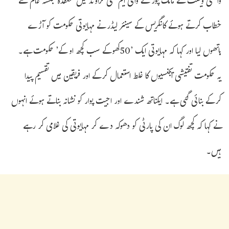
واسئی ویسٹ کے مانک پور کے وائی ایم سی گراؤنڈ میں منعقدہ جلسہ عام سے
خطاب کرتے ہوئے کانگریس کے سینئر لیڈر نے مہایوتی حکومت کو آڑے
ہاتھوں لیا اور کہا کہ مہایوتی ایک ’50کھوکے سب کچھ او کے’ حکومت ہے۔
یہ حکومت تفتیشی ایجنسیوں کا غلط استعمال کرکے اور فریقین میں تقسیم پیدا
کرکے بنائی گئی ہے۔ ایکناتھ شندے اور اجیت پوار کو نشانہ بناتے ہوئے انہوں
نے کہا کہ کچھ لوگ ان کی پارٹی کو دھوکہ دے کر مہایوتی کی غلامی کر رہے
ہیں۔