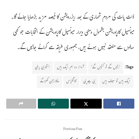
ذات پات کی مردم شماری کے بعد ریزرویشن کا فیصد مزید بڑھایا جائے گا۔
میونسپل کارپوریشن بشمول وسئی ویرار میونسپل کارپوریشن کے انتخابات جو کئی
سالوں سے منعقد نہیں ہوئے ہیں، جمہوری طریقہ سے کرائے جائیں گے۔
Tags:
'بٹیں گے تو کٹیں گے'
آواز دو ہم ایک ہیں
انتخابی ریلی
ایک ہیں تو سیف ہیں
بی جے پی
کانگریس
ملکارجن کھڑگے
Previous Post