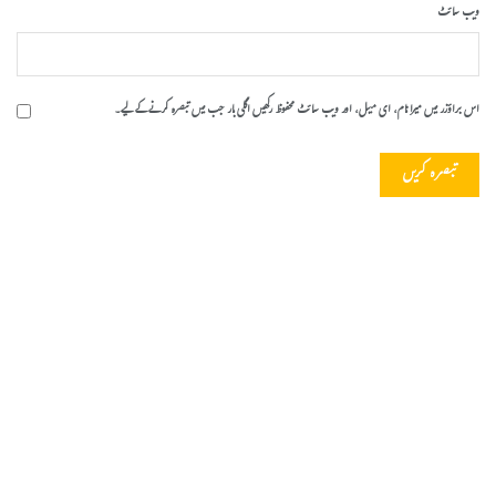
ویب‌ سائٹ
اس براؤزر میں میرا نام، ای میل، اور ویب سائٹ محفوظ رکھیں اگلی بار جب میں تبصرہ کرنے کےلیے۔