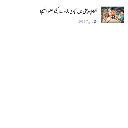
آندھراپردیش میں آبادی بڑھانے کیلئے منفرد اسکیم!
مارچ 7, 2026