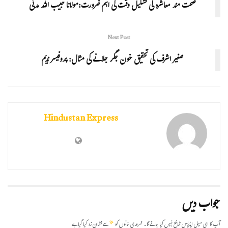
صحت مند معاشرہ کی تشکیل وقت کی اہم ضرورت:مولانا حبیب اللہ مدنی
Next Post
صغیر اشرف کی تحقیق خون جگر جلانے کی مثال: پروفیسر ندیم
Hindustan Express
جواب دیں
*
آپ کا ای میل ایڈریس شائع نہیں کیا جائے گا۔
ضروری خانوں کو
سے نشان زد کیا گیا ہے