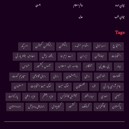
جہانِ اردو
عالم اسلام
ہمسایہ
جہانِ طب
عدلیہ
Tags
احتجاج
اسرائیل
اقوام متحدہ
الیکشن
الیکشن کمیشن
امریکہ
انتخابات
اپوزیشن
ایران
اے ایم یو
بنگلہ دیش
بھارتیہ جنتا پارٹی
بہار
بی جے پی
تلنگانہ
جامعہ ملیہ اسلامیہ
جموں وکشمیر
حماس
حکومت
خواتین
دہلی
راجستھان
راہل
راہل گاندھی
سپریم کورٹ
عام آدمی پارٹی
غزہ
فلسطین
لوک سبھا
لوک سبھا انتخابات
مسلمان
ممبئی
مودی
مہاراشٹر
نیشنل کانفرنس
وزیر اعظم
وزیر اعلیٰ
پارلیمنٹ
پاکستان
کانگریس
کرناٹک
کشمیر
کیجریوال
ہماچل پردیش
ہندوستان