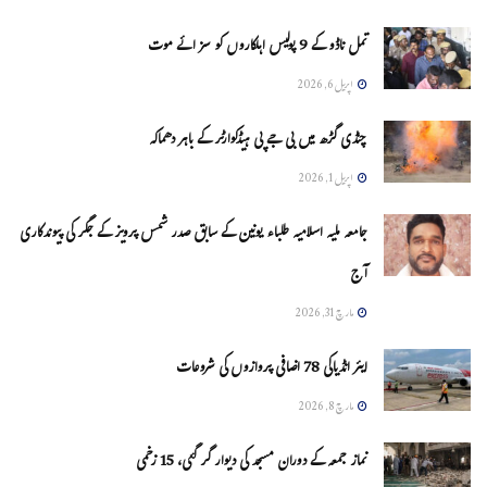
تمل ناڈو کے 9 پولیس اہلکاروں کو سزائے موت
اپریل 6, 2026
چنڈی گڑھ میں بی جے پی ہیڈکوارٹر کے باہر دھماکہ
اپریل 1, 2026
جامعہ ملیہ اسلامیہ طلباء یونین کے سابق صدر شمس پرویز کے جگر کی پیوندکاری
آج
مارچ 31, 2026
ایئر انڈیاکی 78 اضافی پروازوں کی شروعات
مارچ 8, 2026
نماز جمعہ کے دوران مسجد کی دیوار گر گئی، 15 زخمی