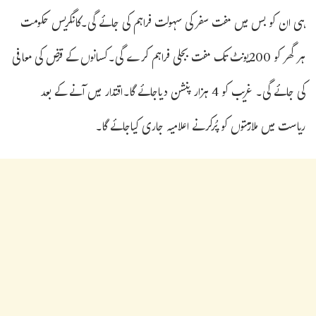
ہی ان کو بس میں مفت سفرکی سہولت فراہم کی جائے گی۔کانگریس حکومت
ہر گھر کو 200یونٹ تک مفت بجلی فراہم کرے گی۔کسانوں کے قرض کی معافی
کی جائے گی۔ غریب کو 4 ہزار پنشن دیاجائے گا۔اقتدار میں آنے کے بعد
ریاست میں ملازمتوں کو پُرکرنے اعلامیہ جاری کیاجائے گا۔