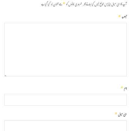
*
آپ کا ای میل ایڈریس شائع نہیں کیا جائے گا۔
ضروری خانوں کو
سے نشان زد کیا گیا ہے
*
تبصرہ
*
نام
*
ای میل