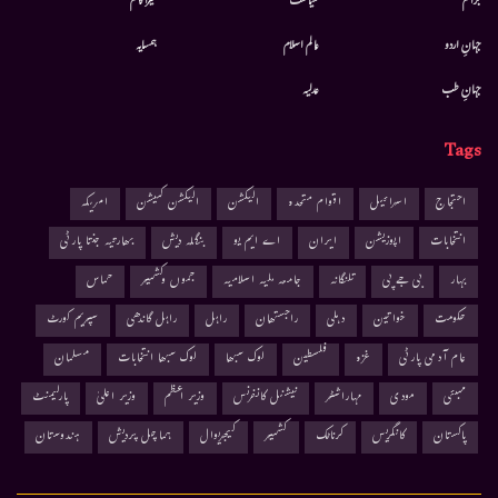
جرائم
سیاست
میرا کالم
جہانِ اردو
عالم اسلام
ہمسایہ
جہانِ طب
عدلیہ
Tags
احتجاج
اسرائیل
اقوام متحدہ
الیکشن
الیکشن کمیشن
امریکہ
انتخابات
اپوزیشن
ایران
اے ایم یو
بنگلہ دیش
بھارتیہ جنتا پارٹی
بہار
بی جے پی
تلنگانہ
جامعہ ملیہ اسلامیہ
جموں وکشمیر
حماس
حکومت
خواتین
دہلی
راجستھان
راہل
راہل گاندھی
سپریم کورٹ
عام آدمی پارٹی
غزہ
فلسطین
لوک سبھا
لوک سبھا انتخابات
مسلمان
ممبئی
مودی
مہاراشٹر
نیشنل کانفرنس
وزیر اعظم
وزیر اعلیٰ
پارلیمنٹ
پاکستان
کانگریس
کرناٹک
کشمیر
کیجریوال
ہماچل پردیش
ہندوستان