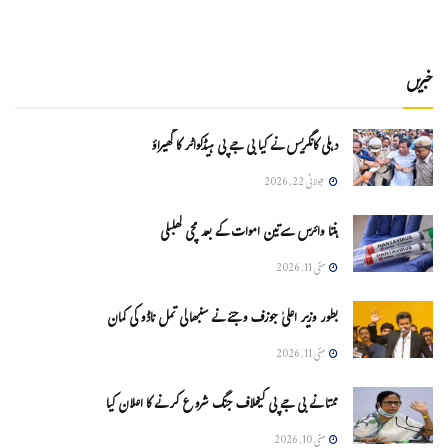
خبریں
دہلی کانگریس نے کیا بی جے پی ہیڈکواٹر کا گھیراؤ
جولائی 22, 2026
ہنتا وائرس سےتین اموات کے بعد مچی کھلبلی
مئی 11, 2026
بطور وزیر اعلیٰ جوزف وجئے نے سنبھالی تمل ناڈو کی کمان
مئی 11, 2026
ممتا نے بی جے پی کیخلاف جنگ شروع کرنے کا اعلان کیا
مئی 10, 2026