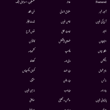
Featured
حادثہ
فلسطین- اسرائیل جنگ
آئینہ شہر
حقوق انسانی
فن فنکار
آج کی خبریں
خاص خبریں
قدرت کاقہر
أخبار
خدمتِ خلق
قوس قزح
اخبارجہاں
خصوصی پیشکش
کانفرنس
افکارِ جہاں
دلچسپ
کشمیرنامہ
الیکشن
دہلی نامہ
کھلاخط
بزم شمال
دیارِ ملت
کھیل ایکسپریس
بزنس
دیار وطن
متحرك
بہار نامہ
دیارِادب
مذہبی خبریں
پارلیمانی خبریں
سائنس و تحقیق
موسيقى