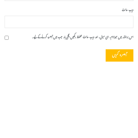
ویب‌ سائٹ
اس براؤزر میں میرا نام، ای میل، اور ویب سائٹ محفوظ رکھیں اگلی بار جب میں تبصرہ کرنے کےلیے۔