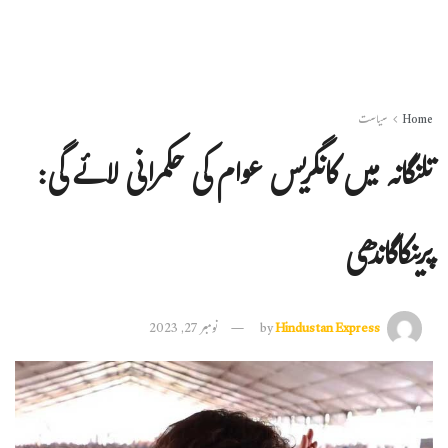
Home
سیاست
تلنگانہ میں کانگریس عوام کی حکمرانی لائے گی:
پرینکاگاندھی
Hindustan Express
by
نومبر 27, 2023