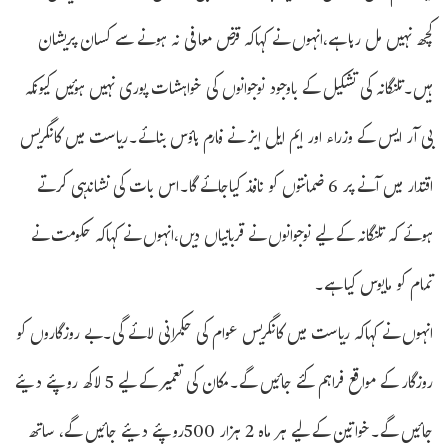
کچھ نہیں مل رہا ہے،انہوں نے کہاکہ قرض معافی نہ ہونے سے کسان پریشان
ہیں۔تلنگانہ کی تشکیل کے باوجود نوجوانوں کی خواہشات پوری نہیں ہوئیں کیونکہ
بی آر ایس کے وزراء اور ایم ایل ایز نے فارم ہاؤس بنائے۔ریاست میں کانگریس
اقتدار میں آنے پر 6 ضمانتوں کو نافذ کیاجائے گا۔اس بات کی نشاندہی کرتے
ہوئے کہ تلنگانہ کے لیے نوجوانوں نے قربانیاں دیں،انہوں نے کہاکہ حکومت نے
تمام کو مایوس کیا ہے۔
انہوں نے کہاکہ ریاست میں کانگریس عوام کی حکمرانی لائے گی۔بے روزگاروں کو
روزگار کے مواقع فراہم کئے جائیں گے۔مکان کی تعمیر کے لیے 5 لاکھ روپئے دیئے
جائیں گے۔خواتین کے لیے ہر ماہ 2 ہزار 500روپئے دیئے جائیں گے، ساتھ