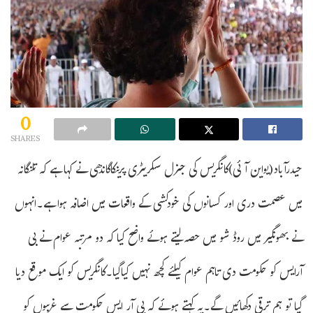
0
SHARES
حیدرآباد(یواین آئی)کانگریس کی جنرل سکریٹری پرینکاگاندھی نے کہا ہے کہ تلنگانہ
میں عصمت دری اور کسانوں کی خودکشی کے واقعات میں اضافہ ہوا ہے۔انہوں
نے بھونگیر میں روڈ شو میں حصہ لیتے ہوئے واضح کیا کہ دو مرتبہ عوام نے بی
آرایس کو حکومت دی تاہم عوام کیلئے کچھ نہیں کیاگیا۔کانگریس کو ایک موقع دیا
گیا تو ہم ترقی دکھائیں گے۔یہ کہتے ہوئے کہ بی آر ایس حکومت سے غریبوں کو