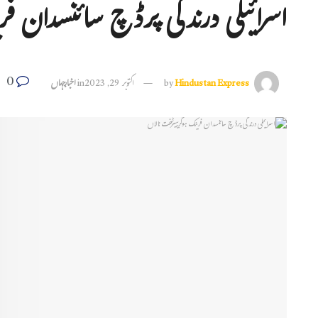
اسرائیلی درندگی پرڈچ سائنسدان فری
0
Hindustan Express
by
اکتوبر 29, 2023
in
اخبارجہاں