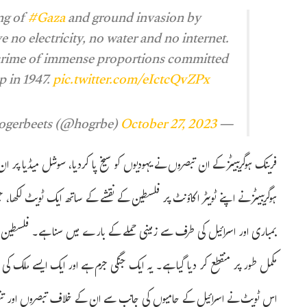
ng of
#Gaza
and ground invasion by
 no electricity, no water and no internet.
ar crime of immense proportions committed
p in 1947.
pic.twitter.com/eIctcQvZPx
October 27, 2023
— Frank Hoogerbeets (@hogrbe)
فرینک ہوگریبیٹز کے ان تبصروں نے یہودیوں کو سیخ پا کردیا، سوشل میڈیا پر ا
ہوگریبیٹز نے اپنے ٹویٹر اکاؤنٹ پر فلسطین کے نقشے کے ساتھ ایک ٹویٹ لکھ
بمباری اور اسرائیل کی طرف سے زمینی حملے کے بارے میں سنا ہے۔ فلسطین کے
مکمل طور پر منقطع کر دیا گیا ہے۔ یہ ایک جنگی جرم ہے اور ایک ایسے ملک کی طرف سے ہے جو 1947 می
اس ٹویٹ نے اسرائیل کے حامیوں کی جانب سے ان کے خلاف تبصروں اور تنقی