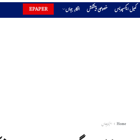
کھیل ایکسپریس
خصوصی پیشکش
افکارِ جہاں
EPAPER
Home
اخبارجہاں