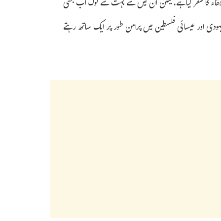
رتقاء کا سفر کیا ہے، لیکن ان میں سے بہت سے لوگ اب بھی
جو لڑتے ہیں۔ 1947 سے پہلے، مسلمان، یہودی اور عیسائی فلسطین میں پرامن طور پر ایک ساتھ رہتے