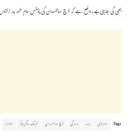
بھی کی جارہی ہے۔واضح رہے کہ ڈچ سائنسدان کی پوسٹس عام طور پر زلزلو
Tags:
اسرائیل
بندر
درندگی
ڈچ سائنسدان
فرینک ہوگریبیٹز
موازنہ