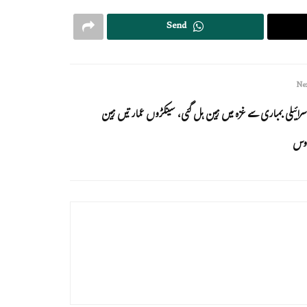
Send
Nex
سرائیلی بمباری سے غزہ میں زمین ہل گئی، سینکڑوں عمار تیں زمین
وس