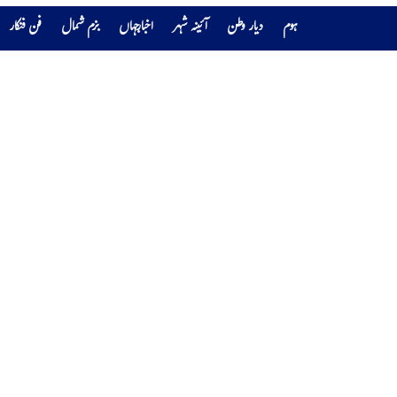
ہوم
دیار وطن
آئینہ شہر
اخبارجہاں
بزم شمال
فن فنکار