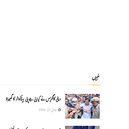
خبریں
دہلی کانگریس نے کیا بی جے پی ہیڈکواٹر کا گھیراؤ
جولائی 22, 2026