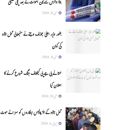
ہنتا وائرس سےتین اموات کے بعد مچی کھلبلی
مئی 11, 2026
بطور وزیر اعلیٰ جوزف وجئے نے سنبھالی تمل ناڈو
کی کمان
مئی 11, 2026
ممتا نے بی جے پی کیخلاف جنگ شروع کرنے کا
اعلان کیا
مئی 10, 2026
تمل ناڈو کے 9 پولیس اہلکاروں کو سزائے موت
اپریل 6, 2026