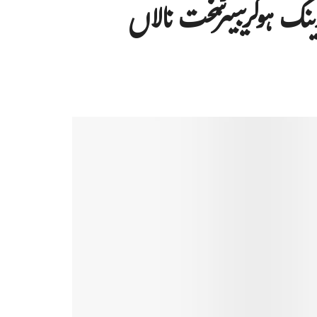
نک ہوگریبیٹزسخت نالاں