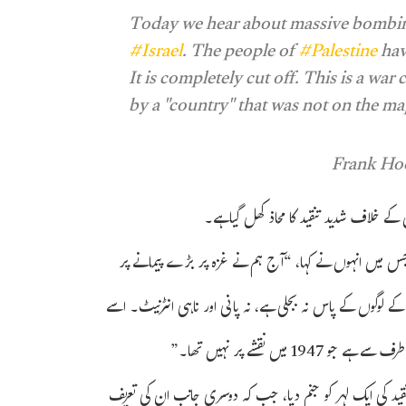
Today we hear about massive bombi
#Israel
. The people of
#Palestine
have
It is completely cut off. This is a w
by a "country" that was not on the ma
ن کے خلاف شدید تنقید کا محاذ کھل گیاہے۔
ا، جس میں انہوں نے کہا، “آج ہم نے غزہ پر بڑے پیمانے پر
 لوگوں کے پاس نہ بجلی ہے، نہ پانی اور ناہی انٹرنیٹ۔ اسے
ں نقشے پر نہیں تھا۔”
د کی ایک لہر کو جنم دیا، جب کہ دوسری جانب ان کی تعریف