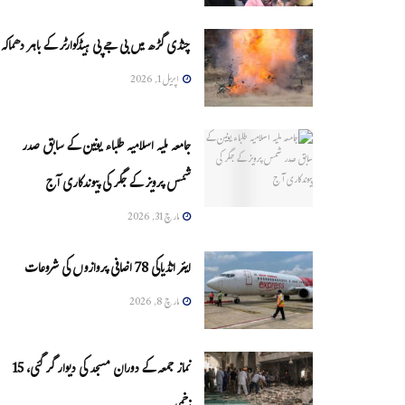
چنڈی گڑھ میں بی جے پی ہیڈکوارٹر کے باہر دھماکہ
اپریل 1, 2026
جامعہ ملیہ اسلامیہ طلباء یونین کے سابق صدر
شمس پرویز کے جگر کی پیوندکاری آج
مارچ 31, 2026
ایئر انڈیاکی 78 اضافی پروازوں کی شروعات
مارچ 8, 2026
نماز جمعہ کے دوران مسجد کی دیوار گر گئی، 15