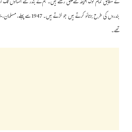
کے مطابق تمام لوگ افریقہ سےتعلق رکھتے ہیں۔ ہم نے بندر سے انسانوں تک ا
بندروں کی طرح برتائو کرتے ہیں 
تھے۔