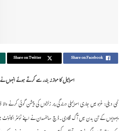
Share on Twitter
Share on Facebook
اسرائیل کا موازنہ بندر سے کرتے ہوئے انہوں ن
نئی دہلی: غزہ میں جاری اسرائیلی درندگی پر زلزلوں کی پیشن گوئی کرنے والا
یہودیوں کے تن بدن میں آگ لگادی۔ڈچ سائنسدان نے اپنے ٹوئٹر اکائونٹ میں