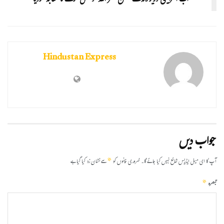
اب اسرائیلی وزیرخزانہ نے حسن نصر اللہ کو قتل کرنے کا مطالبہ کردیا
Hindustan Express
جواب دیں
*
آپ کا ای میل ایڈریس شائع نہیں کیا جائے گا۔
ضروری خانوں کو
سے نشان زد کیا گیا ہے
*
تبصرہ