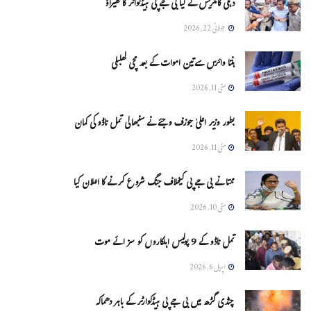
دہلی کانگریس نے کیا بی جے پی ہیڈکواٹر کا گھیراؤ
جولائی 22, 2026
ہنتا وائرس سےتین اموات کے بعد مچی کھلبلی
مئی 11, 2026
بطور وزیر اعلیٰ جوزف وجئے نے سنبھالی تمل ناڈو کی کمان
مئی 11, 2026
ممتا نے بی جے پی کیخلاف جنگ شروع کرنے کا اعلان کیا
مئی 10, 2026
تمل ناڈو کے 9 پولیس اہلکاروں کو سزائے موت
اپریل 6, 2026
چنڈی گڑھ میں بی جے پی ہیڈکوارٹر کے باہر دھماکہ