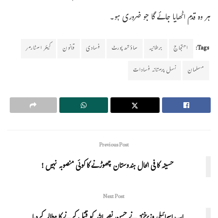
ہر وہ قدم اٹھایا جائے گا جو ضروری ہو۔
Tags:
احتجاج
برطانیہ
ساؤتھ پورٹ
فسادی
قانون
کیئر اسٹارمر
مسلمان
نسل پرستانہ فسادات
Previous Post
حسینہ کا فی الحال ہندوستان چھوڑنے کا کوئی منصوبہ نہیں !
Next Post