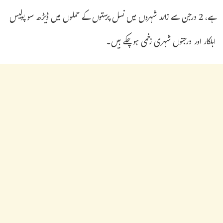
ہے، 2 درجن سے زائد شہروں میں نسل پرستوں کے حملوں میں ڈیڑھ سو پولیس
اہلکار اور درجنوں شہری زخمی ہوچکے ہیں۔