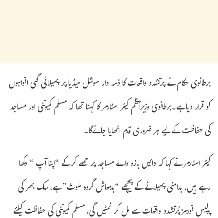
برطانوی حکام نے پرتشدد واقعات کا ذمہ دار سوشل میڈیا پر پھیلائی گئی افواہوں
کو قرار دیا ہے۔برطانوی وزیراعظم کیئر اسٹارمر کا کہنا تھا کہ مسلم کمیونٹی اور مساجد
کی حفاظت کے لیے ہر ضروری قدم اٹھایا جائےگا۔
کیئر اسٹارمر نے کہا کہ دائیں بازو والے مساجد پر حملے کرکے “اپنا آپ “ دکھا
رہے ہیں، بدامنی پھیلانے کے پیچھے “بدمعاش گروہ ملوث” ہے، ملک بھر کی
پولیس فورسز پُرتشدد واقعات سے مل کر نمٹیں گی، مسلم کمیونٹی کی حفاظت کیلئے