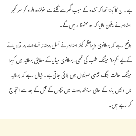
ہے۔ان کا کہنا تھا کہ تشدد کے سبب گھر سے نکلنے سے خوفزدہ افراد کو سر کئیر
اسٹارمر نے یقین دلایا کہ وہ محفوظ رہیں گے۔
واضح رہے کہ برطانوی وزیراعظم کیئر اسٹارمر نے نسل پرستانہ فسادات پر قابو پانے
کے لیے ‘کوبرا’ میٹنگ طلب کی تھی۔برطانوی میڈیا کے مطابق برطانیہ میں کوبرا
میٹنگ حالت جنگ جیسی صورتحال میں بلائی جاتی ہے۔خیال رہے کہ برطانیہ
میں دائيں بازو کے حامی ساؤتھ پورٹ میں بچوں کے قتل کے بعد سے احتجاج
کر رہے ہیں۔