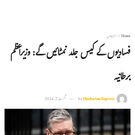
Home
اخبارجہاں
فسادیوں کے کیس جلد نمٹائیں گے: وزیراعظم
برطانیہ
Hindustan Express
by
اگست 7, 2024