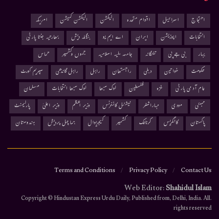
احتجاج
اسرائیل
اقوام متحدہ
الیکشن
الیکشن کمیشن
امریکہ
انتخابات
اپوزیشن
ایران
اے ایم یو
بنگلہ دیش
بھارتیہ جنتا پارٹی
بہار
بی جے پی
تلنگانہ
جامعہ ملیہ اسلامیہ
جموں وکشمیر
حماس
حکومت
خواتین
دہلی
راجستھان
راہل
راہل گاندھی
سپریم کورٹ
عام آدمی پارٹی
غزہ
فلسطین
لوک سبھا
لوک سبھا انتخابات
مسلمان
ممبئی
مودی
مہاراشٹر
نیشنل کانفرنس
وزیر اعظم
وزیر اعلیٰ
پارلیمنٹ
پاکستان
کانگریس
کرناٹک
کشمیر
کیجریوال
ہماچل پردیش
ہندوستان
Terms and Conditions
Privacy Policy
Contact Us
Web Editor:
Shahidul Islam
.Copyright © Hindustan Express Urdu Daily, Published from, Delhi, India. All
rights reserved