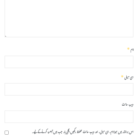
*
نام
*
ای میل
ویب‌ سائٹ
اس براؤزر میں میرا نام، ای میل، اور ویب سائٹ محفوظ رکھیں اگلی بار جب میں تبصرہ کرنے کےلیے۔