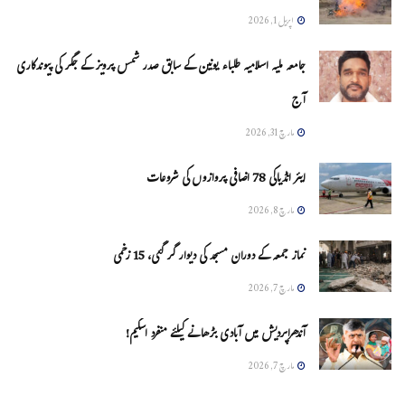
اپریل 1, 2026
جامعہ ملیہ اسلامیہ طلباء یونین کے سابق صدر شمس پرویز کے جگر کی پیوندکاری
آج
مارچ 31, 2026
ایئر انڈیاکی 78 اضافی پروازوں کی شروعات
مارچ 8, 2026
نماز جمعہ کے دوران مسجد کی دیوار گر گئی، 15 زخمی
مارچ 7, 2026
آندھراپردیش میں آبادی بڑھانے کیلئے منفرد اسکیم!
مارچ 7, 2026