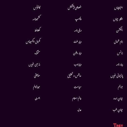
اخبارجہاں
خصوصی پیشکش
کانفرنس
افکارِ جہاں
دلچسپ
کشمیرنامہ
الیکشن
دہلی نامہ
کھلاخط
بزم شمال
دیارِ ملت
کھیل ایکسپریس
بزنس
دیار وطن
متحرك
بہار نامہ
دیارِادب
مذہبی خبریں
پارلیمانی خبریں
سائنس و تحقیق
موسيقى
جرائم
سیاست
میرا کالم
جہانِ اردو
عالم اسلام
ہمسایہ
جہانِ طب
عدلیہ
Tags