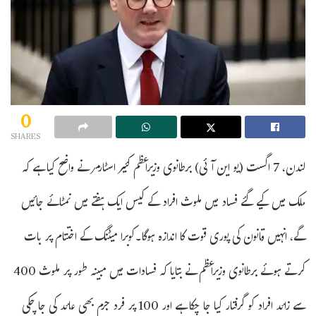
0
SHARES
لندن، 7 اگست (یو این آئی) برطانوی وزیراعظم کئیر اسٹارمر نے واضح کیا ہے کہ
ملک میں کیے گئے فساد میں ملوث افراد کے کیس ایک ہفتے میں نمٹائے جائیں
گے، انہیں قانون کی پوری قوت کا اندازہ ہوگا۔کوبرا میٹنگ کے اختتام پر بات
کرتے ہوئے برطانوی وزیراعظم نے بتایا کہ فسادات میں مبینہ طور پر ملوث 400
سے زائد افراد کو گرفتار کیا جا چکا ہے اور 100 پر فرد جرم بھی عائد کی جا چکی