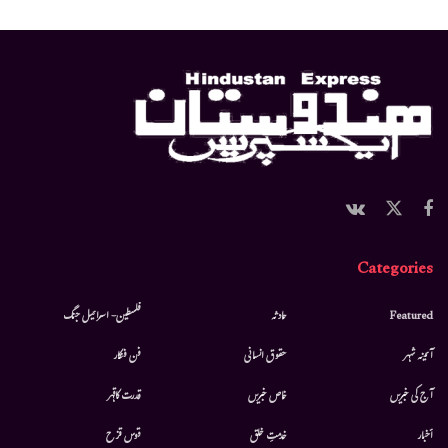
Categories
Featured
حادثہ
فلسطین- اسرائیل جنگ
آئینہ شہر
حقوق انسانی
فن فنکار
آج کی خبریں
خاص خبریں
قدرت کاقہر
أخبار
خدمتِ خلق
قوس قزح