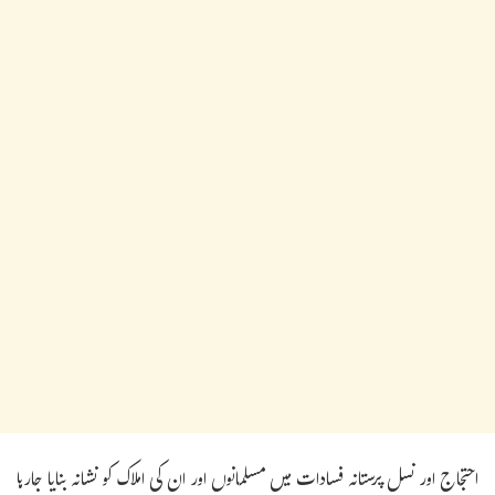
احتجاج اور نسل پرستانہ فسادات میں مسلمانوں اور ان کی املاک کو نشانہ بنایا جارہا