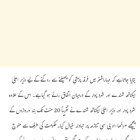
بتایا جاتا ہے کہ مہاراشٹر میں فرقہ پرستی کو پھیلنے سے روکنے کے لیے وزیر اعلیٰ
ایکناتھ شندے اور شرد پوار کے درمیان اتفاق رائے ہو گیا ہے۔ اس کے علاوہ
شرد پوار اور وزیر اعلیٰ ایکناتھ شندے نے تقریباً 20 منٹ تک بند دروازوں کے
پیچھے مراٹھا-او بی سی تنازعہ پر تبادلہ خیال کیا۔حکومت کی طرف سے منوج