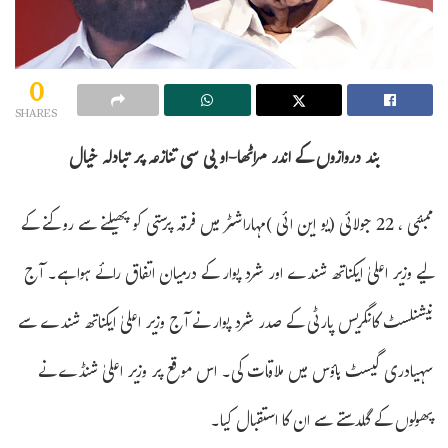
0
SHARES
بند دروازوں کے اندر مراٹھا-او بی سی تنازعہ پر تبادلہ خیال
ممبئی ، 22 جولائی (یو این ائی )مہاراشٹر میں فرقہ پرستی کو پھیلنے سے روکنے کے
لیے وزیر اعلیٰ ایکناتھ شندے اور شرد پوار کے درمیان اتفاق رائے ہوا ہے۔ آج
نیشنلسٹ کانگریس پارٹی کے صدر شرد پوار نے آج وزیر اعلیٰ ایکناتھ شندے سے
سہیادری گیسٹ ہاؤس میں ملاقات کی۔ اس موقع پر وزیر اعلیٰ شنڈے نے
پھولوں کے گلدستے سے ان کا استقبال کیا۔