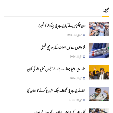
خبریں
دہلی کانگریس نے کیا بی جے پی ہیڈکواٹر کا گھیراؤ
جولائی 22, 2026
ہنتا وائرس سےتین اموات کے بعد مچی کھلبلی
مئی 11, 2026
بطور وزیر اعلیٰ جوزف وجئے نے سنبھالی تمل ناڈو کی کمان
مئی 11, 2026
ممتا نے بی جے پی کیخلاف جنگ شروع کرنے کا اعلان کیا
مئی 10, 2026