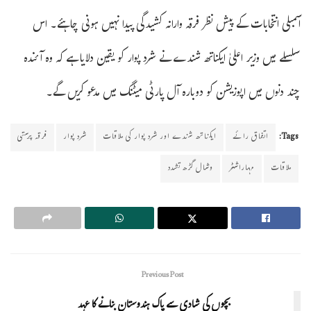
اسمبلی انتخابات کے پیش نظر فرقہ وارانہ کشیدگی پیدا نہیں ہونی چاہئے۔ اس
سلسلے میں وزیر اعلیٰ ایکناتھ شندے نے شرد پوار کو یقین دلایا ہے کہ وہ آئندہ
چند دنوں میں اپوزیشن کو دوبارہ آل پارٹی میٹنگ میں مدعو کریں گے۔
Tags:
اتفاق رائے
ایکناتھ شندے اور شرد پوار کی ملاقات
شرد پوار
فرقہ پرستی
ملاقات
مہاراشٹر
وشال گڑھ تشدد
Previous Post
بچوں کی شادی سے پاک ہندوستان بنانے کا عہد