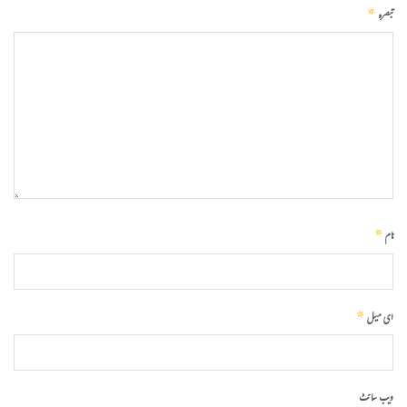
*
تبصرہ
*
نام
*
ای میل
ویب‌ سائٹ