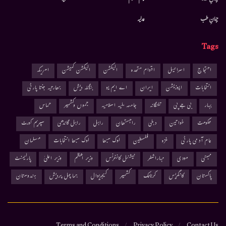
جہانِ طب
عدلیہ
Tags
احتجاج
اسرائیل
اقوام متحدہ
الیکشن
الیکشن کمیشن
امریکہ
انتخابات
اپوزیشن
ایران
اے ایم یو
بنگلہ دیش
بھارتیہ جنتا پارٹی
بہار
بی جے پی
تلنگانہ
جامعہ ملیہ اسلامیہ
جموں وکشمیر
حماس
حکومت
خواتین
دہلی
راجستھان
راہل
راہل گاندھی
سپریم کورٹ
عام آدمی پارٹی
غزہ
فلسطین
لوک سبھا
لوک سبھا انتخابات
مسلمان
ممبئی
مودی
مہاراشٹر
نیشنل کانفرنس
وزیر اعظم
وزیر اعلیٰ
پارلیمنٹ
پاکستان
کانگریس
کرناٹک
کشمیر
کیجریوال
ہماچل پردیش
ہندوستان
Terms and Conditions
Privacy Policy
Contact Us