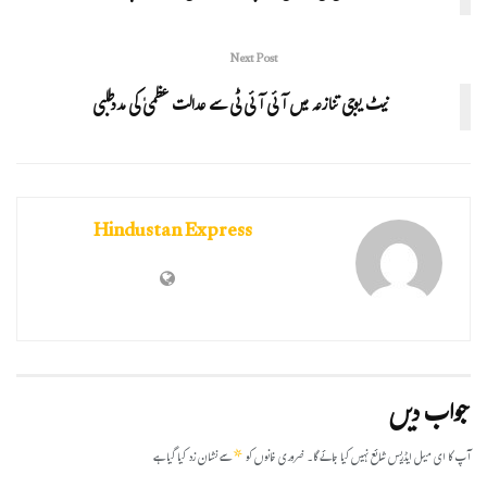
Next Post
نیٹ یوجی تنازعہ میں آئی آئی ٹی سے عدالت عظمیٰ کی مددطلبی
Hindustan Express
جواب دیں
*
آپ کا ای میل ایڈریس شائع نہیں کیا جائے گا۔
ضروری خانوں کو
سے نشان زد کیا گیا ہے