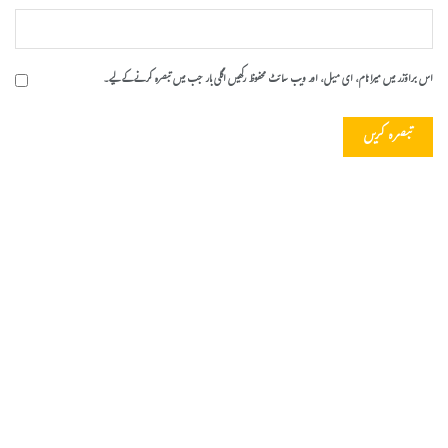
اس براؤزر میں میرا نام، ای میل، اور ویب سائٹ محفوظ رکھیں اگلی بار جب میں تبصرہ کرنے کےلیے۔