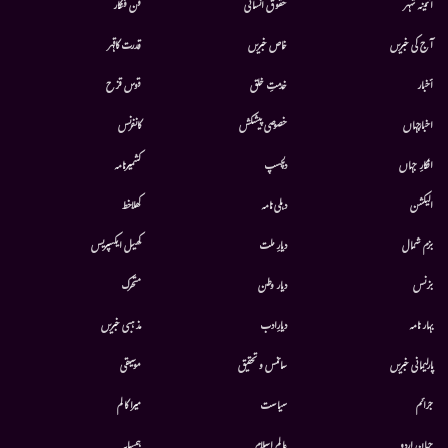
آئینہ شہر
حقوق انسانی
فن فنکار
آج کی خبریں
خاص خبریں
قدرت کاقہر
أخبار
خدمتِ خلق
قوس قزح
اخبارجہاں
خصوصی پیشکش
کانفرنس
افکارِ جہاں
دلچسپ
کشمیرنامہ
الیکشن
دہلی نامہ
کھلاخط
بزم شمال
دیارِ ملت
کھیل ایکسپریس
بزنس
دیار وطن
متحرك
بہار نامہ
دیارِادب
مذہبی خبریں
پارلیمانی خبریں
سائنس و تحقیق
موسيقى
جرائم
سیاست
میرا کالم
جہانِ اردو
عالم اسلام
ہمسایہ