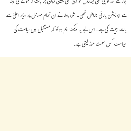
جارنگے اور او بی سی لیڈروں کو دی گئی یقین دہانی پر بات نہ ہونے کی وجہ
سے اپوزیشن پارٹی ناراض تھی۔ شرد پوار نے ان تمام مسائل پر وزیر اعلیٰ سے
بات چیت کی ہے۔ اس لیے یہ دیکھنا اہم ہو گا کہ مستقبل میں ریاست کی
سیاست کس سمت موڑ لیتی ہے۔