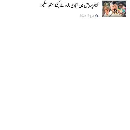
آندھراپردیش میں آبادی بڑھانے کیلئے منفرد اسکیم!
مارچ 7, 2026