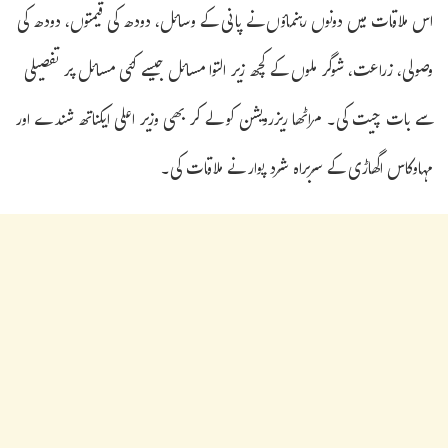
اس ملاقات میں دونوں رہنماؤں نے پانی کے وسائل، دودھ کی قیمتوں، دودھ کی
وصولی، زراعت، شوگر ملوں کے کچھ زیر التوا مسائل جیسے کئی مسائل پر تفصیلی
سے بات چیت کی۔ مراٹھا ریزرویشن کو لے کر بھی وزیر اعلی ایکناتھ شندے اور
مہاوکاس اگھاڑی کے سربراہ شرد پوار نے ملاقات کی۔