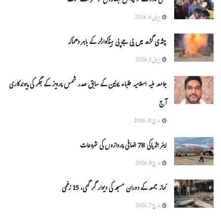
تمل ناڈو کے 9 پولیس اہلکاروں کو سزائے موت
اپریل 6, 2026
چنڈی گڑھ میں بی جے پی ہیڈکوارٹر کے باہر دھماکہ
اپریل 1, 2026
جامعہ ملیہ اسلامیہ طلباء یونین کے سابق صدر شمس پرویز کے جگر کی پیوندکاری
آج
مارچ 31, 2026
ایئر انڈیاکی 78 اضافی پروازوں کی شروعات
مارچ 8, 2026
نماز جمعہ کے دوران مسجد کی دیوار گر گئی، 15 زخمی
مارچ 7, 2026