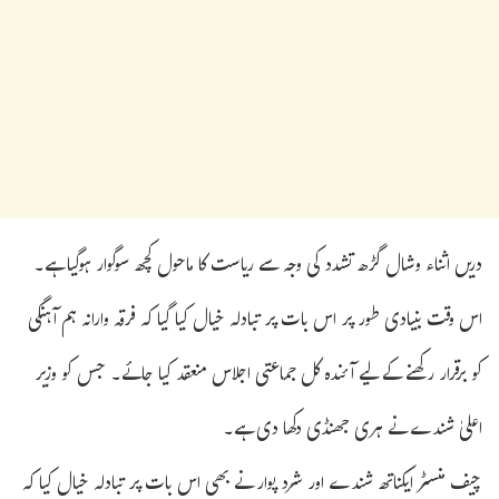
دریں اثناء وشال گڑھ تشدد کی وجہ سے ریاست کا ماحول کچھ سوگوار ہوگیا ہے۔
اس وقت بنیادی طور پر اس بات پر تبادلہ خیال کیا گیا کہ فرقہ وارانہ ہم آہنگی
کو برقرار رکھنے کے لیے آئندہ کل جماعتی اجلاس منعقد کیا جائے۔ جس کو وزیر
اعلیٰ شندے نے ہری جھنڈی دکھا دی ہے۔
چیف منسٹر ایکناتھ شندے اور شرد پوار نے بھی اس بات پر تبادلہ خیال کیا کہ