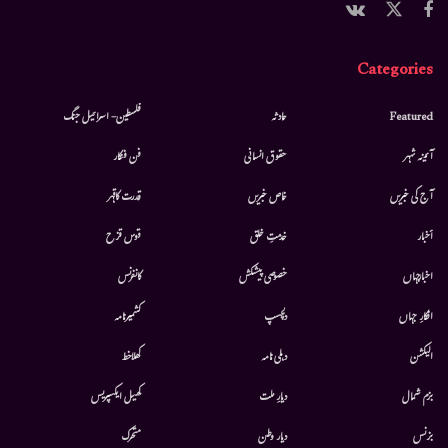
Categories
Featured
حادثہ
فلسطین- اسرائیل جنگ
آئینہ شہر
حقوق انسانی
فن فنکار
آج کی خبریں
خاص خبریں
قدرت کاقہر
أخبار
خدمتِ خلق
قوس قزح
اخبارجہاں
خصوصی پیشکش
کانفرنس
افکارِ جہاں
دلچسپ
کشمیرنامہ
الیکشن
دہلی نامہ
کھلاخط
بزم شمال
دیارِ ملت
کھیل ایکسپریس
بزنس
دیار وطن
متحرك