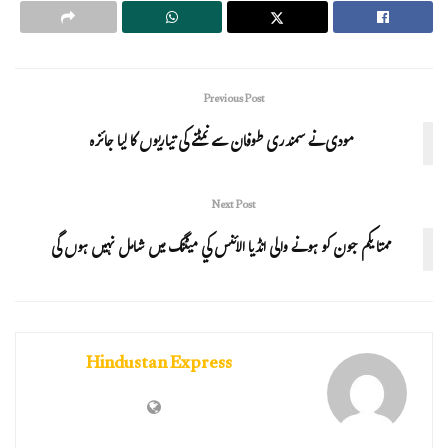
Previous Post
مودی نے سمندری طوفان سے نمٹنے کی تیاریوں کا لیا جائزہ
Next Post
ممتا یکم جون کو ہونے والی انڈیا الائنس كي میٹنگ میں شامل نہیں ہوں گی
Hindustan Express