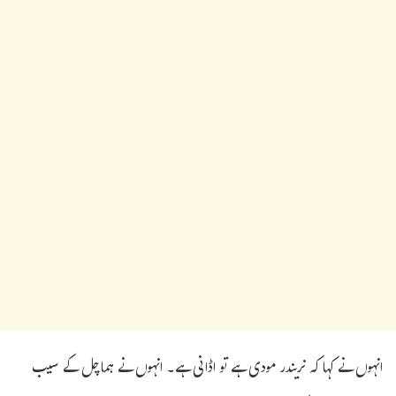
انہوں نے کہا کہ نریندر مودی ہے تو اڈانی ہے۔ انہوں نے ہماچل کے سیب