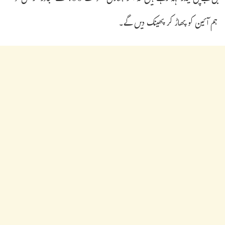
ہم آئین کو پھاڑ کر پھینک دیں گے۔