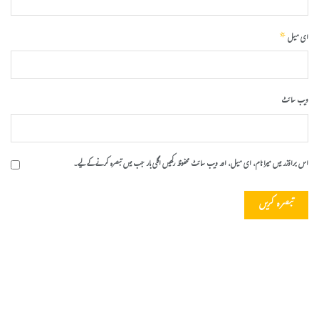
*
ای میل
ویب‌ سائٹ
اس براؤزر میں میرا نام، ای میل، اور ویب سائٹ محفوظ رکھیں اگلی بار جب میں تبصرہ کرنے کےلیے۔