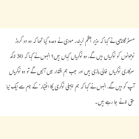
مسٹر گاندھی نے کہا کہ وزیر اعظم نریندر مودی نے وعدہ کیا تھا کہ وہ دو کروڑ
نوجوانوں کو نوکریاں دیں گے، وہ نوکریاں کہاں ہیں؟ انہوں نے کہا کہ 30 لاکھ
سرکاری نوکریاں خالی پڑی ہیں اور جب ہم اقتدار میں آئیں گے تو وہ نوکریاں
آپ کو دیں گے، انہوں نے کہا کہ ہم ‘پہلی نوکری پکا اختیار’ کے نام سے ایک نیا
حق لانے جا رہے ہیں۔