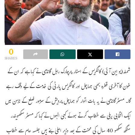
0
SHARES
شملہ(یو این آئی) کانگریس کے اسٹار پرچارک راہل گاندھی نے کہا ہے کہ ان کے
خون کا آخری قطرہ بھی ہماچل اور کانگریس پارٹی کی خدمت کے لیے وقف رہے
گا۔ مسٹر گاندھی نے یہ بات اتوار کو ہماچل پردیش کے سرمور ضلع کے ناہن میں
ایک انتخابی ریلی سے خطاب کرتے ہوئے کہی انہوں نے کہا کہ مسٹر سکھویندر
سنگھ سکھو 40 سال کی محنت کے بعد وزیر اعلیٰ بنے ہیں جلسہ عام سے خطاب