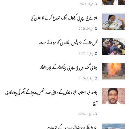
مئی 11, 2026
ممتا نے بی جے پی کیخلاف جنگ شروع کرنے کا اعلان کیا
مئی 10, 2026
تمل ناڈو کے 9 پولیس اہلکاروں کو سزائے موت
اپریل 6, 2026
چنڈی گڑھ میں بی جے پی ہیڈکوارٹر کے باہر دھماکہ
اپریل 1, 2026
جامعہ ملیہ اسلامیہ طلباء یونین کے سابق صدر شمس پرویز کے جگر کی پیوندکاری
آج
مارچ 31, 2026