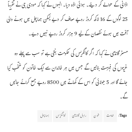
اڈانی کے حوالے کر دیئے۔ ہوائی اڈہ دیا۔ انہوں نے کہا کہ مودی جی نے تقریباً
25 لوگوں کے 16 لاکھ کروڑ روپے معاف کر دیے لیکن ہماچل میں ہونے والی
آفت میں ہوئے نقصان کے لیے 9 ہزار کروڑ روپے نہیں دیے۔
مسٹر گاندھی نے کہا کہ اگر کانگریس کی حکومت بنتی ہے تو سب سے پہلے وہ
غریبوں کی فہرست بنائیں گے جس میں ہر خاندان سے ایک خاتون کو منتخب کیا
جائے گا اور 5 جولائی کو اس کے کھاتے میں 8500 روپے جمع کرائے جائیں
گے۔
Tags:
خدمت
خون
راہل گاندھی
کانگریس
ہماچل