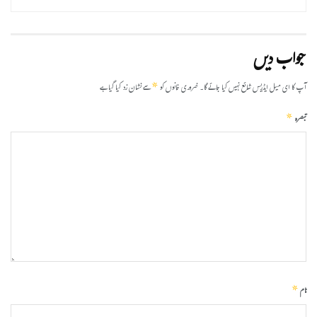
جواب دیں
*
آپ کا ای میل ایڈریس شائع نہیں کیا جائے گا۔
ضروری خانوں کو
سے نشان زد کیا گیا ہے
*
تبصرہ
*
نام