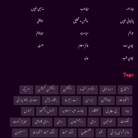
بہار نامہ
دیارِادب
مذہبی خبریں
پارلیمانی خبریں
سائنس و تحقیق
موسيقى
جرائم
سیاست
میرا کالم
جہانِ اردو
عالم اسلام
ہمسایہ
جہانِ طب
عدلیہ
Tags
احتجاج
اسرائیل
اقوام متحدہ
الیکشن
الیکشن کمیشن
امریکہ
انتخابات
اپوزیشن
ایران
اے ایم یو
بنگلہ دیش
بھارتیہ جنتا پارٹی
بہار
بی جے پی
تلنگانہ
جامعہ ملیہ اسلامیہ
جموں وکشمیر
حماس
حکومت
خواتین
دہلی
راجستھان
راہل
راہل گاندھی
سپریم کورٹ
عام آدمی پارٹی
غزہ
فلسطین
لوک سبھا
لوک سبھا انتخابات
مسلمان