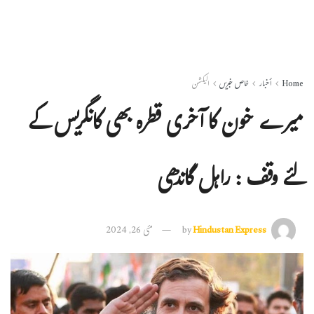
Home
أخبار
خاص خبریں
الیکشن
میرے خون کا آخری قطرہ بھی کانگریس کے
لئے وقف : راہل گاندھی
Hindustan Express
by
مئی 26, 2024