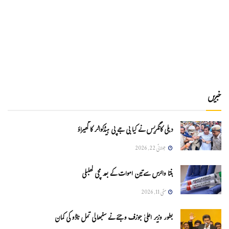
خبریں
دہلی کانگریس نے کیا بی جے پی ہیڈکواٹر کا گھیراؤ
جولائی 22, 2026
ہنتا وائرس سےتین اموات کے بعد مچی کھلبلی
مئی 11, 2026
بطور وزیر اعلیٰ جوزف وجئے نے سنبھالی تمل ناڈو کی کمان