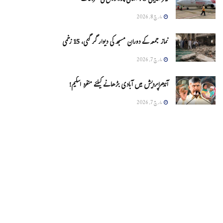
ایئر انڈیاکی 78 اضافی پروازوں کی شروعات
مارچ 8, 2026
نماز جمعہ کے دوران مسجد کی دیوار گر گئی، 15 زخمی
مارچ 7, 2026
آندھراپردیش میں آبادی بڑھانے کیلئے منفرد اسکیم!
مارچ 7, 2026