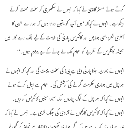
کرتے ہوئے مسٹر گاندھی نے کہا کہ انہوں نے سکھو جی کو سخت محنت کرتے
دیکھا ہے۔ انہوں نے کہاکہ ‘میں آپ کو یقین دلاتا ہوں کہ ہمارے خون کا
آخری قطرہ بھی ہماچل اور کانگریس پارٹی کی خدمت کے لیے وقف رہے گا۔ میں
ہمیشہ کانگریس کے نظریے کو عوام تک لے جانے کے لیے پرعزم ہوں۔‘‘
انہوں نے بھارتیہ جنتا پارٹی (بی جے پی) کی سخت مذمت کی اور کہا کہ انہوں نے
ہماچل میں ہماری حکومت گرانے کی کوشش کی۔ عوام سے اپیل کرتے ہوئے
انہوں نے کہا کہ ہماچل کے لوگ چاروں لوک سبھا سیٹیں کانگریس کو دیں۔
انہوں نے کہا کہ کانگریس کارکنوں نے آزادی کی جنگ لڑی ہے۔ انہوں نے کہا کہ
بی جے پی لیڈر کہہ رہے ہیں کہ اگر ہماری حکومت 400 سے تجاوز کر گئی تو