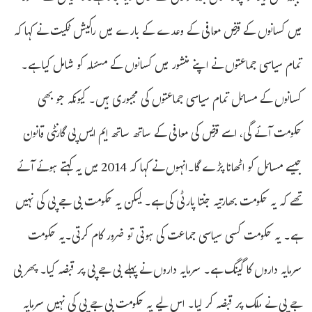
میں کسانوں کے قرض معافی کے وعدے کے بارے میں راکیش ٹکیت نے کہا کہ
تمام سیاسی جماعتوں نے اپنے منشور میں کسانوں کے مسئلہ کو شامل کیا ہے۔
کسانوں کے مسائل تمام سیاسی جماعتوں کی مجبوری ہیں۔ کیونکہ جو بھی
حکومت آئے گی، اسے قرض کی معافی کے ساتھ ساتھ ایم ایس پی گارنٹی قانون
جیسے مسائل کو اٹھانا پڑے گا۔انہوں نے کہا کہ 2014 میں یہ کہتے ہوئے آئے
تھے کہ یہ حکومت بھارتیہ جنتا پارٹی کی ہے۔ لیکن یہ حکومت بی جے پی کی نہیں
ہے۔ یہ حکومت کسی سیاسی جماعت کی ہوتی تو ضرور کام کرتی۔یہ حکومت
سرمایہ داروں کا گینگ ہے۔ سرمایہ داروں نے پہلے بی جے پی پر قبضہ کیا۔ پھر بی
جے پی نے ملک پر قبضہ کر لیا۔ اس لیے یہ حکومت بی جے پی کی نہیں سرمایہ