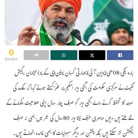
0
SHARES
بارہ بنکی:08مئی(یواین آئی)بھارتی کسان یونین(بی کے یو) ترجمان راکیش
ٹکیٹ نے مرکزی حکومت کی اگنی ویر اسکیم پر طنز کستے ہوئے کہا کہ ملک کی
سرحد کا تحفظ کرنے والے اگنی ویر کو صرف چار سال اپنی صلاحیت دکھانے کے
لئے ملتے ہیں وہیں دوسری طرف نیتا ویر 80سال کی عمر میں بھی نہ صرف
الیکشن لڑسکتے ہیں بلکہ پنشن اور دیگر سہولیات کا بھی فائدہ اٹھاتے ہیں۔