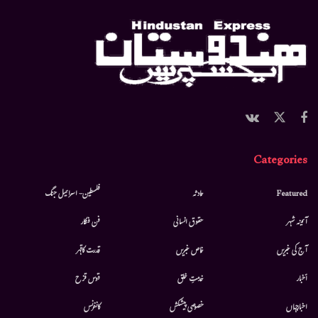
Categories
Featured
حادثہ
فلسطین- اسرائیل جنگ
آئینہ شہر
حقوق انسانی
فن فنکار
آج کی خبریں
خاص خبریں
قدرت کاقہر
أخبار
خدمتِ خلق
قوس قزح
اخبارجہاں
خصوصی پیشکش
کانفرنس