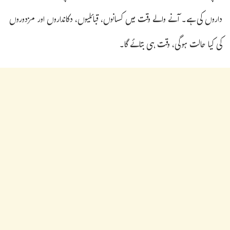
داروں کی ہے۔ آنے والے وقت میں کسانوں، قبائلیوں، دکانداروں اور مزدوروں
کی کیا حالت ہوگی، وقت ہی بتائے گا۔