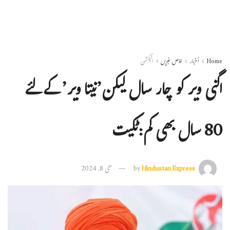
Home
أخبار
خاص خبریں
الیکشن
اگنی ویر کو چار سال لیکن’نیتا ویر’ کے لئے
80 سال بھی کم:ٹکیت
Hindustan Express
by
مئی 8, 2024