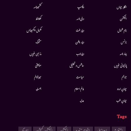
افکارِ جہاں
دلچسپ
کشمیرنامہ
الیکشن
دہلی نامہ
کھلاخط
بزم شمال
دیارِ ملت
کھیل ایکسپریس
بزنس
دیار وطن
متحرك
بہار نامہ
دیارِادب
مذہبی خبریں
پارلیمانی خبریں
سائنس و تحقیق
موسيقى
جرائم
سیاست
میرا کالم
جہانِ اردو
عالم اسلام
ہمسایہ
جہانِ طب
عدلیہ
Tags
احتجاج
اسرائیل
اقوام متحدہ
الیکشن
الیکشن کمیشن
امریکہ