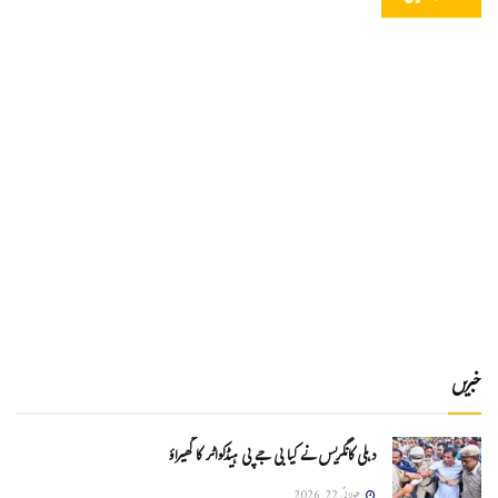
خبریں
دہلی کانگریس نے کیا بی جے پی ہیڈکواٹر کا گھیراؤ
جولائی 22, 2026