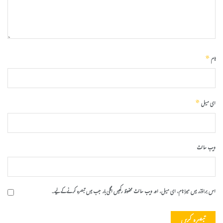
*
نام
*
ای میل
ویب‌ سائٹ
اس براؤزر میں میرا نام، ای میل، اور ویب سائٹ محفوظ رکھیں اگلی بار جب میں تبصرہ کرنے کےلیے۔