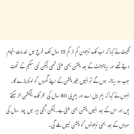
ٹکیت نے کہا کہ اب تک نوجوان کم از کم 15 سال تک فوج میں خدمات انجام
دیتے تھے اور ریٹائرمنٹ کے بعد پنشن بھی ملتی تھی لیکن نئی سکیم کے تحت
جب وہ ریٹائر ہوں گے تو انہیں بغیر پنشن کے اپنے گھروں کو لوٹنا پڑے گا۔
انہوں نے کہا کہ ایم ایل اے اور ایم پی 80 سال کی عمر تک الیکشن لڑ سکتے
ہیں اور اس کے بعد انہیں پنشن بھی ملتی ہے۔لیکن اگنی ویر میں چار سال کی
سروس کے بعد بھی نوجوانوں کو پنشن نہیں ملے گی۔