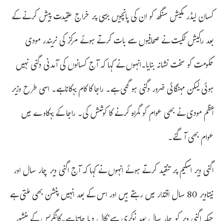
کسان لیڈر مکیش سنگھ کو ان کی پانچویں برسی پر خراج عقیدت پیش کرنے کے
بعد راکیش ٹکیت نے صحافیوں سے بات کرتے ہوئے مرکز کی نریندر مودی
حکومت کو سخت نشانہ بنایا۔انہوں نے کہا کہ آج کسانوں کی آمدنی دگنی نہیں
ہوئی لیکن مہنگائی ضرور دگنی ہو گئی ہے۔ راجا کا کام بہکاناہے۔ اسی طرح وزیر
اعظم مودی نے بھی عوام کو گمراہ کرنے کا کوشش کی۔ راجا کے بہکاوے میں
عوام بھی آگئے۔
اگنی ویر اسکیم پر تنقید کرتے ہوئے انہوں نے کہا کہ آج اگنی ویر چار سال اور
نیتاویر 80 سال اقتدار میں رہتے ہیں اور اس کے بعد انہیں پنشن بھی ملتی ہے
جبکہ اگنی ویر کو چار سال بعد نوکری سے نکال دیا جاتا ہے۔کانگریس کے منشور