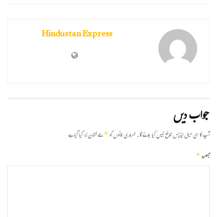
Hindustan Express
جواب دیں
*
آپ کا ای میل ایڈریس شائع نہیں کیا جائے گا۔
ضروری خانوں کو
سے نشان زد کیا گیا ہے
*
تبصرہ