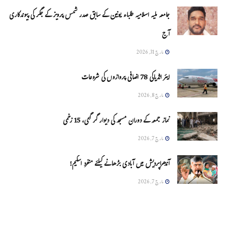
جامعہ ملیہ اسلامیہ طلباء یونین کے سابق صدر شمس پرویز کے جگر کی پیوندکاری
آج
مارچ 31, 2026
ایئر انڈیاکی 78 اضافی پروازوں کی شروعات
مارچ 8, 2026
نماز جمعہ کے دوران مسجد کی دیوار گر گئی، 15 زخمی
مارچ 7, 2026
آندھراپردیش میں آبادی بڑھانے کیلئے منفرد اسکیم!
مارچ 7, 2026