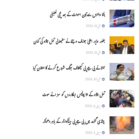
ہنتا وائرس سےتین اموات کے بعد مچی کھلبلی
مئی 11, 2026
بطور وزیر اعلیٰ جوزف وجئے نے سنبھالی تمل ناڈو کی کمان
مئی 11, 2026
ممتا نے بی جے پی کیخلاف جنگ شروع کرنے کا اعلان کیا
مئی 10, 2026
تمل ناڈو کے 9 پولیس اہلکاروں کو سزائے موت
اپریل 6, 2026
چنڈی گڑھ میں بی جے پی ہیڈکوارٹر کے باہر دھماکہ
اپریل 1, 2026