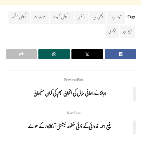
Tags:
'نیتا ویر'
اگنی ویر
پنشن
راکیش ٹکیٹ
سہولیات
مکیش سنگھ
نوجوان
نوکری
Previous Post
پرینکا نے بھائی راہل کی انتخابی مہم کی کمان سنبھالی
Next Post
رفیع احمد قدوائی کے ذاتی خطوط نیشنل آرکائیوز کے حوالے