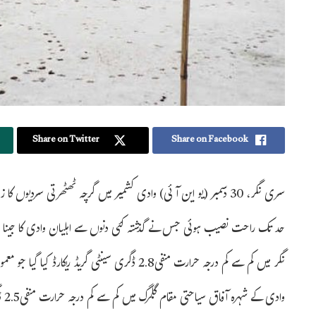
Share on Twitter
Share on Facebook
سری نگر، 30 دسمبر (یو این آئی) وادی کشمیر میں گرچہ ٹھٹھرتی سردیو
حد تک راحت نصیب ہوئی جس نے گذشتہ کئی دنوں سے اہلیان وادی کا جینا م
نگر میں کم سے کم درجہ حرارت منفی2.8 ڈگری سینٹی گریڈ ریکارڈ کیا گیا جو معمول سے 0.7 ڈگری سینٹی گریڈ کم ریکارڈ ہوا تھا۔