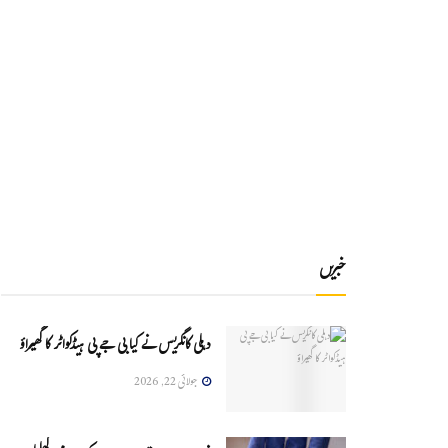
خبریں
دہلی کانگریس نے کیا بی جے پی ہیڈکواٹر کا گھیراؤ
جولائی 22, 2026