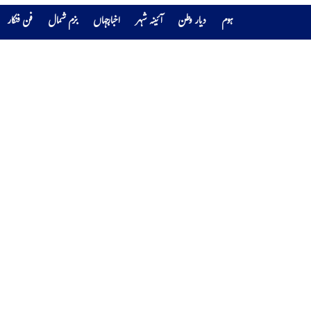
ہوم
دیار وطن
آئینہ شہر
اخبارجہاں
بزم شمال
فن فنکار