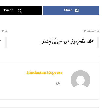
Tweet
Share
t Post
Previous Post
تلنگانہ اورآندھراپردیش شدید سردی کی لپیٹ میں
م
Hindustan Express