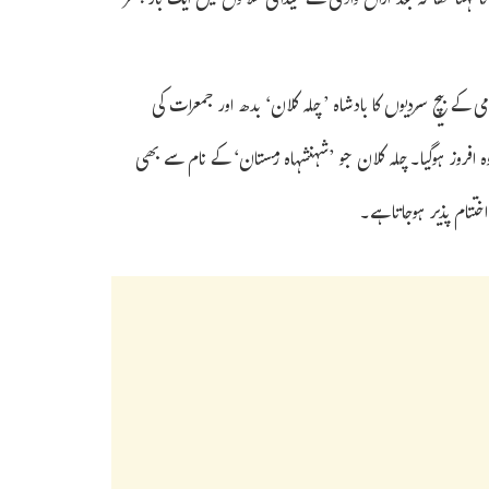
ری متوقع ہے۔ان کا کہنا تھا کہ بعد ازاں وادی کے میدانی علاقوں میں ایک بار پھر
ی کے بیچ سردیوں کا بادشاہ ’چلہ کلان‘ بدھ اور جمعرات کی
افروز ہوگیا۔چلہ کلان جو ’شہنشہاہ زمستان‘ کے نام سے بھی