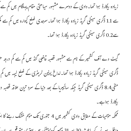
سے0.2 ڈگری سینٹی گریڈ زیادہ ریکارڈ ہوا تھا۔
ریکارڈ ہوا ہے۔
محکمہ موسمیات کے مطابق وادی کشمیر میں 4 جنو