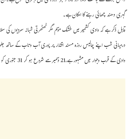
داخل ہونے کے باعث 30 اور 31 دسمبر کووزیبلٹی میں بہت
گہری دھند چھائی رہنے کا امکان ہے۔
قابل ذکر ہے کہ وادی کشمیر میں خشک موسم مگر ٹھٹھرتی شبانہ سردیوں کی سلام
درمیانی شب اپنے چالیس روزہ مسند اقتدار پر پوری آب وتاب کے ساتھ جلوہ 
وادی کے قرب وجوار میں مشہور ہے،21 دسمبر سے شروع ہو کر 31 جنوری کو اختتام پذیر ہوجاتا ہے۔