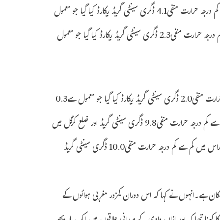
زیادہ ریکارڈ ہوا تھا۔وادی کے دوسرے مشہور سیاحتی مقام پہلگام میں کم سے کم درجہ حرارت منفی4.1 ڈگری سینٹی گریڈ ریکارڈ کیا گیا جو معمول
سے 1.1 ڈگری سینٹی گریڈ زیادہ ریکارڈ ہوا تھا۔سرحدی ضلع کپوارہ میں کم سے کم درجہ حرارت منفی2.3 ڈگری سینٹی گریڈ ریکارڈ کیا گیا جو معمول
گیٹ وے آف کشمیر کے نام سے مشہور قصبہ قاضی گنڈ میں کم سے کم درجہ حرارت منفی2.0 ڈگری سینٹی گریڈ ریکارڈ کیا گیا جو معمول سے0.3
ڈگری سینٹی گریڈ زیادہ ریکارڈ ہوا تھا۔لداخ یونین ٹریٹری کے ضلع لیہہ میں کم سے کم درجہ حرارت منفی9.8 ڈگری سینٹی گریڈ اور ضلع کرگل میں
منفی8.4 ڈگری سینٹی گریڈ جبکہ سائیبریا کے بعد دنیا کے سرد ترین علاقہ قصبہ دراس میں کم سے کم درجہ حرارت منفی10.0 ڈگری سینٹی گریڈ
ری تک موسم خشک رہنے کا امکان ہے۔انہوں نے کہا کہ اس دوران کمزور مغربی ہوائوں کے