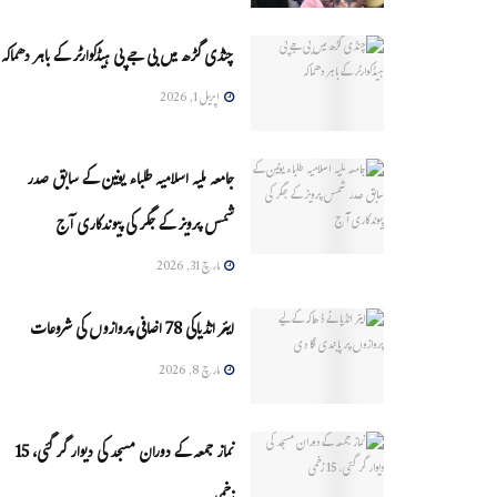
چنڈی گڑھ میں بی جے پی ہیڈکوارٹر کے باہر دھماکہ
اپریل 1, 2026
جامعہ ملیہ اسلامیہ طلباء یونین کے سابق صدر
شمس پرویز کے جگر کی پیوندکاری آج
مارچ 31, 2026
ایئر انڈیاکی 78 اضافی پروازوں کی شروعات
مارچ 8, 2026
نماز جمعہ کے دوران مسجد کی دیوار گر گئی، 15