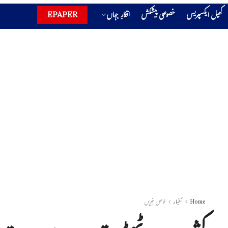
کھیل ایکسپریس
خصوصی پیشکش
افکارِ جہاں
EPAPER
Home
أخبار
خاص خبریں